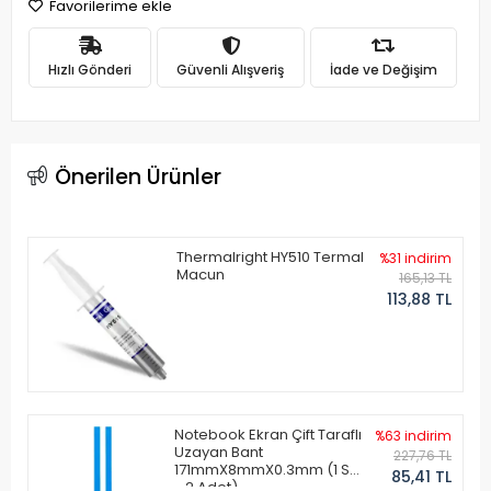
Favorilerime ekle
Hızlı Gönderi
Güvenli Alışveriş
İade ve Değişim
Önerilen Ürünler
Thermalright HY510 Termal
%31 indirim
Macun
165,13 TL
113,88 TL
Notebook Ekran Çift Taraflı
%63 indirim
Uzayan Bant
227,76 TL
171mmX8mmX0.3mm (1 Set
85,41 TL
- 2 Adet)