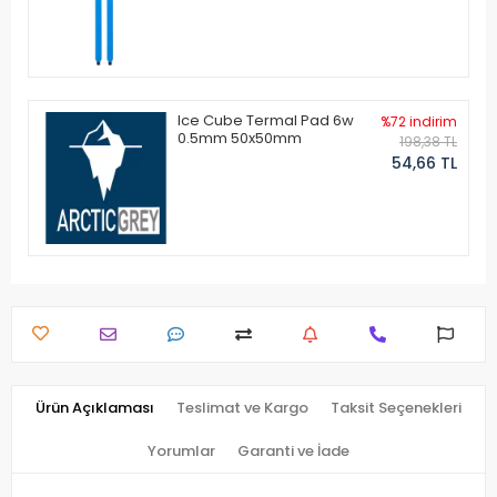
Ice Cube Termal Pad 6w
%72 indirim
0.5mm 50x50mm
198,38 TL
54,66 TL
Ürün Açıklaması
Teslimat ve Kargo
Taksit Seçenekleri
Yorumlar
Garanti ve İade