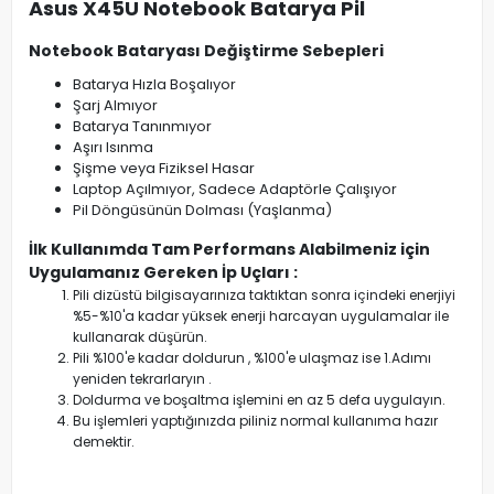
Asus X45U Notebook Batarya Pil
Notebook Bataryası Değiştirme Sebepleri
Batarya Hızla Boşalıyor
Şarj Almıyor
Batarya Tanınmıyor
Aşırı Isınma
Şişme veya Fiziksel Hasar
Laptop Açılmıyor, Sadece Adaptörle Çalışıyor
Pil Döngüsünün Dolması (Yaşlanma)
İlk Kullanımda Tam Performans Alabilmeniz için
Uygulamanız Gereken İp Uçları :
Pili dizüstü bilgisayarınıza taktıktan sonra içindeki enerjiyi
%5-%10'a kadar yüksek enerji harcayan uygulamalar ile
kullanarak düşürün.
Pili %100'e kadar doldurun , %100'e ulaşmaz ise 1.Adımı
yeniden tekrarlaryın .
Doldurma ve boşaltma işlemini en az 5 defa uygulayın.
Bu işlemleri yaptığınızda piliniz normal kullanıma hazır
demektir.