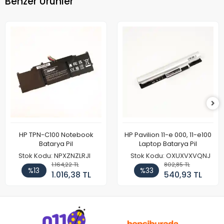
Benzer Ürünler
HP TPN-C100 Notebook
HP Pavilion 11-e 000, 11-e100
Batarya Pil
Laptop Batarya Pil
Stok Kodu: NPXZNZLRJI
Stok Kodu: OXUXVXVQNJ
1.164,22 TL
802,85 TL
%13
%33
1.016,38 TL
540,93 TL