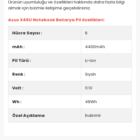
Ürünün uyumluluğu ve özellikleri hakkında daha fazla bilgi
almak için bizimle iletişime geçebilirsiniz.
Asus X45U Notebook Batarya Pil özellikleri:
Hücre Sayısı :
6
mAh :
4400mAh
Pil Türü :
Li-Ion
Renk :
Siyah
Volt :
11.1V
Wh :
49Wh
Özel Açıklama
İndirimli