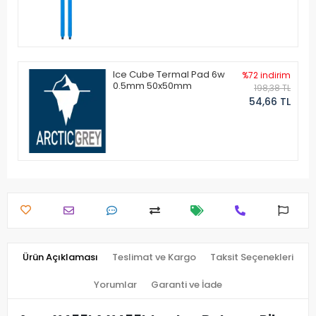
Ice Cube Termal Pad 6w
%72 indirim
0.5mm 50x50mm
198,38 TL
54,66 TL
Ürün Açıklaması
Teslimat ve Kargo
Taksit Seçenekleri
Yorumlar
Garanti ve İade