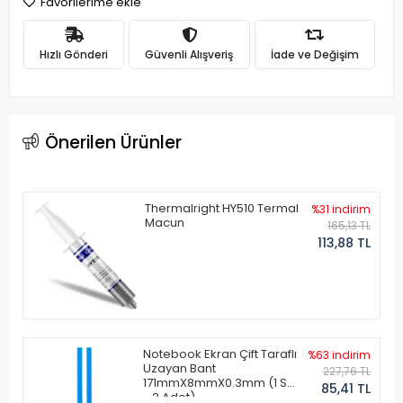
Favorilerime ekle
Hızlı Gönderi
Güvenli Alışveriş
İade ve Değişim
Önerilen Ürünler
Thermalright HY510 Termal
%31 indirim
Macun
165,13 TL
113,88 TL
Notebook Ekran Çift Taraflı
%63 indirim
Uzayan Bant
227,76 TL
171mmX8mmX0.3mm (1 Set
85,41 TL
- 2 Adet)