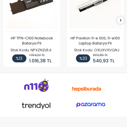
HP TPN-C100 Notebook
HP Pavilion 11-e 000, 11-e100
Batarya Pil
Laptop Batarya Pil
Stok Kodu: NPXZNZLRJI
Stok Kodu: OXUXVXVQNJ
1.164,22 TL
802,85 TL
%13
%33
1.016,38 TL
540,93 TL