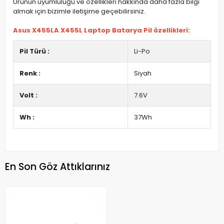
Ürünün uyumluluğu ve özellikleri hakkında daha fazla bilgi
almak için bizimle iletişime geçebilirsiniz.
Asus X455LA X455L Laptop Batarya Pil özellikleri:
Pil Türü :
Li-Po
Renk :
Siyah
Volt :
7.6V
Wh :
37Wh
En Son Göz Attıklarınız