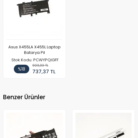
Asus X455LA X455L Laptop
Batarya Pil
Stok Kodu: PCWYPQIGFF
903,33 TL
%18
737,37 TL
Benzer Ürünler