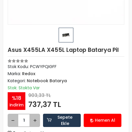
Asus X455LA X455L Laptop Batarya Pil
Stok Kodu: PCWYPQIGFF
Marka:
Redox
Kategori:
Notebook Batarya
Stok: Stokta Var
903,33 TL
%18
737,37 TL
indirim
Sepete
Hemen Al
Ekle