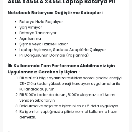
Asus X455LA X455L Laptop Batarya Pil
Notebook Bataryası Değiştirme Sebepleri
Batarya Hızla Boşalıyor
Şarj Almıyor
Batarya Tanınmıyor
Aşırı Isınma
Şişme veya Fiziksel Hasar
Laptop Açılmıyor, Sadece Adaptörle Çalışıyor
Pil Döngüsünün Dolması (Yaşlanma)
İlk Kullanımda Tam Performans Alabilmeniz için
Uygulamanız Gereken İp Uçları :
Pili dizüstü bilgisayarınıza taktıktan sonra içindeki enerjiyi
%5-%10'a kadar yüksek enerji harcayan uygulamalar ile
kullanarak düşürün.
Pili %100'e kadar doldurun , %100'e ulaşmaz ise 1.Adımı
yeniden tekrarlaryın .
Doldurma ve boşaltma işlemini en az 5 defa uygulayın.
Bu işlemleri yaptığınızda piliniz normal kullanıma hazır
demektir.