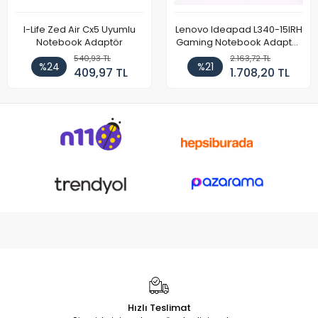
I-Life Zed Air Cx5 Uyumlu
Lenovo Ideapad L340-15IRH
Notebook Adaptör
Gaming Notebook Adaptör
Cihazı Şarj Aleti (150W)
540,93 TL
2.163,72 TL
%24
%21
409,97 TL
1.708,20 TL
Hızlı Teslimat