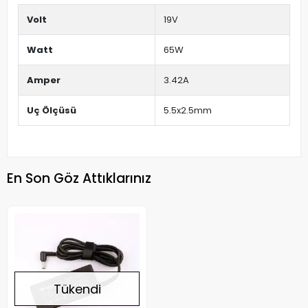
Volt
19V
Watt
65W
Amper
3.42A
Uç Ölçüsü
5.5x2.5mm
En Son Göz Attıklarınız
Tükendi