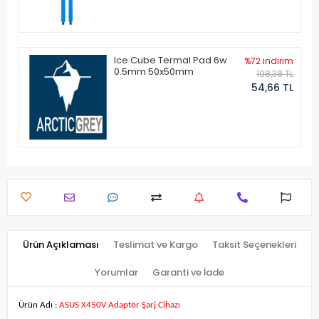
Ice Cube Termal Pad 6w
%72 indirim
0.5mm 50x50mm
198,38 TL
54,66 TL
Ürün Açıklaması
Teslimat ve Kargo
Taksit Seçenekleri
Yorumlar
Garanti ve İade
Ürün Adı :
ASUS X450V Adaptör Şarj Cihazı