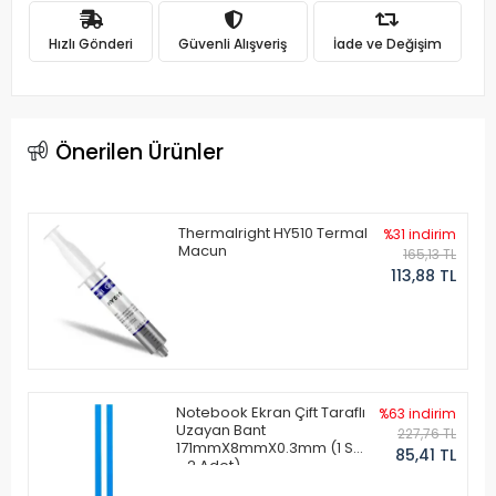
Hızlı Gönderi
Güvenli Alışveriş
İade ve Değişim
Önerilen Ürünler
Thermalright HY510 Termal
%31 indirim
Macun
165,13 TL
113,88 TL
Notebook Ekran Çift Taraflı
%63 indirim
Uzayan Bant
227,76 TL
171mmX8mmX0.3mm (1 Set
85,41 TL
- 2 Adet)