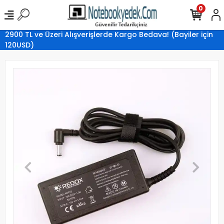
0
2900 TL ve Üzeri Alışverişlerde Kargo Bedava! (Bayiler için
120USD)