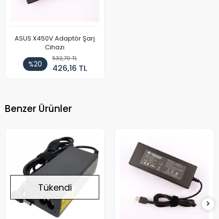
ASUS X450V Adaptör Şarj
Cihazı
532,70 TL
%20
426,16 TL
Benzer Ürünler
Tükendi