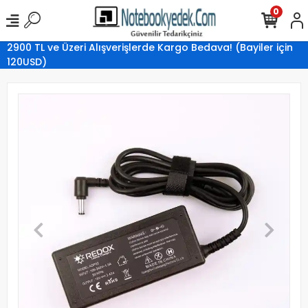
0
2900 TL ve Üzeri Alışverişlerde Kargo Bedava! (Bayiler için
120USD)