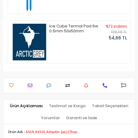
Ice Cube Termal Pad 6w
%72 indirim
0.5mm 50x50mm
198,38 TL
54,66 TL
Ürün Açıklaması
Teslimat ve Kargo
Taksit Seçenekleri
Yorumlar
Garanti ve İade
Ürün Adı :
ASUS X450L Adaptör Şarj Cihazı