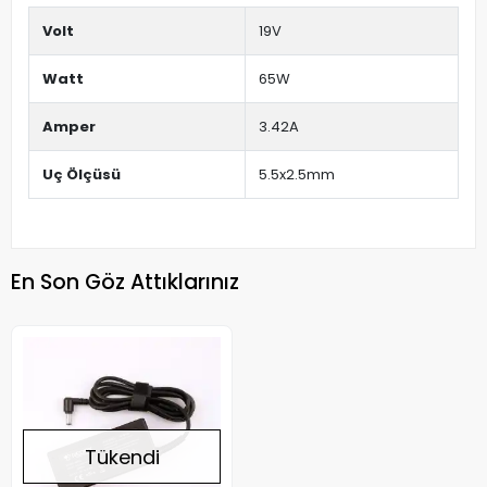
Volt
19V
Watt
65W
Amper
3.42A
Uç Ölçüsü
5.5x2.5mm
En Son Göz Attıklarınız
Tükendi