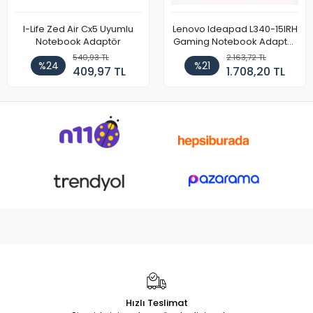
I-Life Zed Air Cx5 Uyumlu
Lenovo Ideapad L340-15IRH
Notebook Adaptör
Gaming Notebook Adaptör
Cihazı Şarj Aleti (150W)
540,93 TL
2.163,72 TL
%24
%21
409,97 TL
1.708,20 TL
Hızlı Teslimat