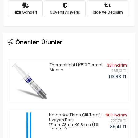
Hızlı Gönderi
Güvenli Alışveriş
İade ve Değişim
Önerilen Ürünler
Thermalright HY510 Termal
%31 indirim
Macun
165,13 TL
113,88 TL
Notebook Ekran Çift Taraflı
%63 indirim
Uzayan Bant
227,76 TL
171mmX8mmX0.3mm (1 Set
85,41 TL
- 2 Adet)