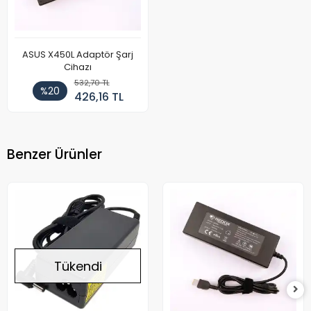
ASUS X450L Adaptör Şarj
Cihazı
532,70 TL
%20
426,16 TL
Benzer Ürünler
Tükendi