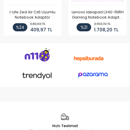
I-Life Zed Air Cx5 Uyumlu
Lenovo Ideapad L340-15IRH
Notebook Adaptör
Gaming Notebook Adaptör
Cihazı Şarj Aleti (150W)
540,93 TL
2.163,72 TL
%24
%21
409,97 TL
1.708,20 TL
Hızlı Teslimat