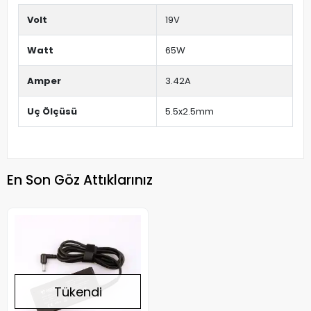
Volt
19V
Watt
65W
Amper
3.42A
Uç Ölçüsü
5.5x2.5mm
En Son Göz Attıklarınız
Tükendi