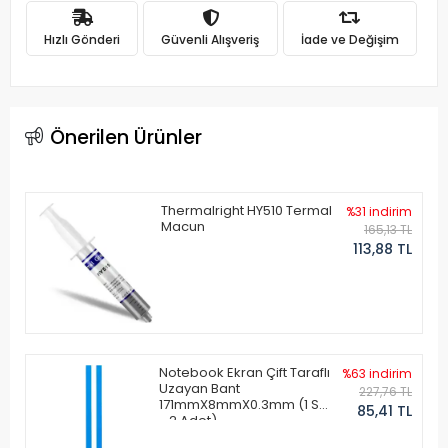
Hızlı Gönderi
Güvenli Alışveriş
İade ve Değişim
Önerilen Ürünler
Thermalright HY510 Termal
%31 indirim
Macun
165,13 TL
113,88 TL
Notebook Ekran Çift Taraflı
%63 indirim
Uzayan Bant
227,76 TL
171mmX8mmX0.3mm (1 Set
85,41 TL
- 2 Adet)