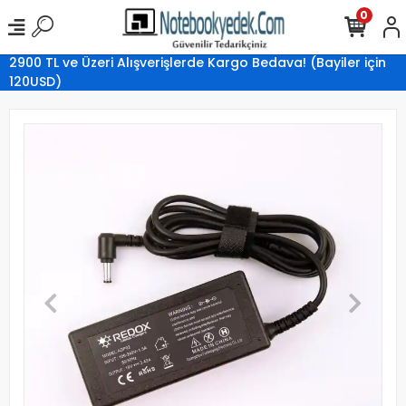
0
2900 TL ve Üzeri Alışverişlerde Kargo Bedava! (Bayiler için
120USD)