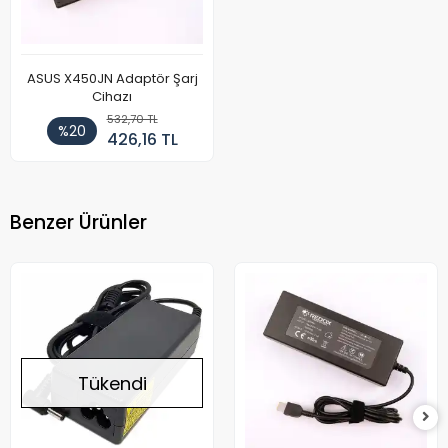
ASUS X450JN Adaptör Şarj
Cihazı
532,70 TL
%20
426,16 TL
Benzer Ürünler
Tükendi