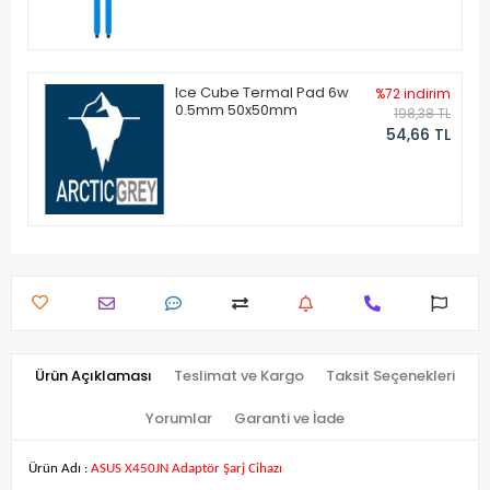
Ice Cube Termal Pad 6w
%72 indirim
0.5mm 50x50mm
198,38 TL
54,66 TL
Ürün Açıklaması
Teslimat ve Kargo
Taksit Seçenekleri
Yorumlar
Garanti ve İade
Ürün Adı :
ASUS X450JN Adaptör Şarj Cihazı