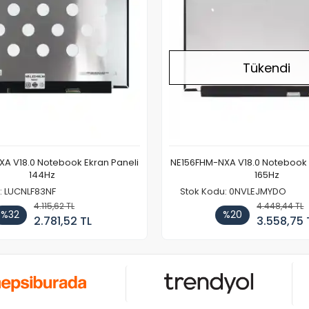
Tükendi
A V18.0 Notebook Ekran Paneli
NE156FHM-NXA V18.0 Notebook 
144Hz
165Hz
: LUCNLF83NF
Stok Kodu: 0NVLEJMYDO
4.115,62 TL
4.448,44 TL
%32
%20
2.781,52 TL
3.558,75 