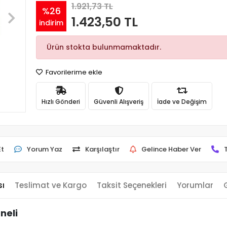
1.921,73 TL
%26
1.423,50 TL
indirim
Ürün stokta bulunmamaktadır.
Favorilerime ekle
Hızlı Gönderi
Güvenli Alışveriş
İade ve Değişim
Et
Yorum Yaz
Karşılaştır
Gelince Haber Ver
sı
Teslimat ve Kargo
Taksit Seçenekleri
Yorumlar
neli