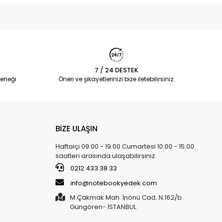
7 / 24 DESTEK
eneği
Öneri ve şikayetlerinizi bize iletebilirsiniz.
BİZE ULAŞIN
Haftaiçi 09:00 - 19:00 Cumartesi 10:00 - 15:00
saatleri arasında ulaşabilirsiniz.
0212 433 38 33
info@notebookyedek.com
M.Çakmak Mah. İnönü Cad. N.162/b
Güngören- İSTANBUL