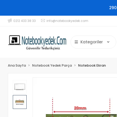
290
0212 433 38 33
info@notebookyedek.com
Kategoriler
Ana Sayfa
Notebook Yedek Parça
Notebook Ekran