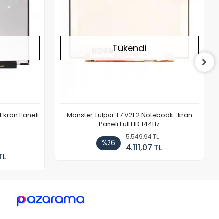
Tükendi
Ekran Paneli
Monster Tulpar T7 V21.2 Notebook Ekran
Paneli Full HD 144Hz
5.549,94 TL
%26
4.111,07 TL
TL