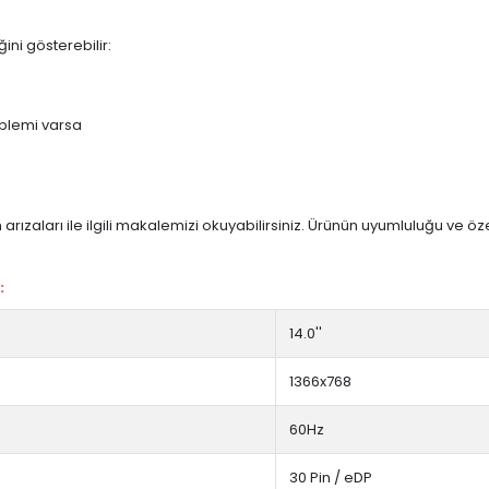
ini gösterebilir:
blemi varsa
arızaları ile ilgili makalemizi okuyabilirsiniz. Ürünün uyumluluğu ve ö
:
14.0''
1366x768
60Hz
30 Pin / eDP