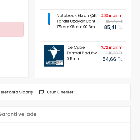
Notebook Ekran Çift
%63 indirim
Taraflı Uzayan Bant
227,76 TL
171mmX8mmX0.3mm
85,41 TL
(1 Set - 2 Adet)
Ice Cube
%72 indirim
Termal Pad 6w
198,38 TL
0.5mm
54,66 TL
50x50mm
Telefonla Sipariş
Ürün Önerileri
Garanti ve İade