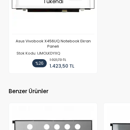
Tükendi
Asus Vivobook X456UQ Notebook Ekran
Paneli
Stok Kodu: IJMOLKDYXQ
1.921,73 TL
%26
1.423,50 TL
Benzer Ürünler
Stokta Yok