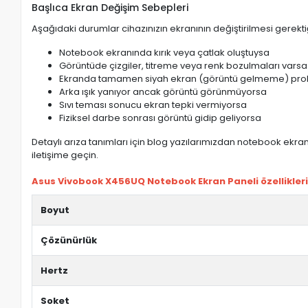
Başlıca Ekran Değişim Sebepleri
Aşağıdaki durumlar cihazınızın ekranının değiştirilmesi gerektiğ
Notebook ekranında kırık veya çatlak oluştuysa
Görüntüde çizgiler, titreme veya renk bozulmaları varsa
Ekranda tamamen siyah ekran (görüntü gelmeme) pro
Arka ışık yanıyor ancak görüntü görünmüyorsa
Sıvı teması sonucu ekran tepki vermiyorsa
Fiziksel darbe sonrası görüntü gidip geliyorsa
Detaylı arıza tanımları için blog yazılarımızdan notebook ekran 
iletişime geçin.
Asus Vivobook X456UQ Notebook Ekran Paneli özellikleri
Boyut
Çözünürlük
Hertz
Soket