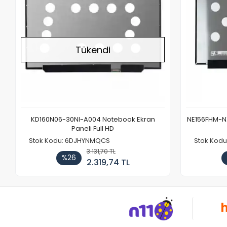
Tükendi
KD160N06-30NI-A004 Notebook Ekran
NE156FHM-NX
Paneli Full HD
Stok Kodu: 6DJHYNMQCS
Stok Kodu
3.131,70 TL
%26
2.319,74 TL