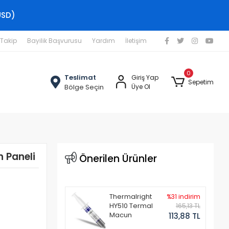
USD)
 Takip
Bayilik Başvurusu
Yardım
İletişim
0
Teslimat
Giriş Yap
Sepetim
Bölge Seçin
Üye Ol
 Paneli
Önerilen Ürünler
Thermalright
%31 indirim
HY510 Termal
165,13 TL
Macun
113,88 TL