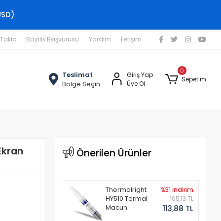
USD)
 Takip
Bayilik Başvurusu
Yardım
İletişim
0
Teslimat
Giriş Yap
Sepetim
Bölge Seçin
Üye Ol
Ekran
Önerilen Ürünler
Thermalright
%31 indirim
HY510 Termal
165,13 TL
Macun
113,88 TL