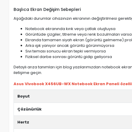
Başlıca Ekran Değişim Sebepleri
Aşağıdaki durumlar cihazınızın ekranının değiştirilmesi gerektiğ
Notebook ekranında kırık veya çatlak oluştuysa
Görüntüde çizgiler, titreme veya renk bozulmaları varsa
Ekranda tamamen siyah ekran (görüntü gelmeme) pro
Arka ışık yanıyor ancak görüntü görünmüyorsa
Sıvı teması sonucu ekran tepki vermiyorsa
Fiziksel darbe sonrası görüntü gidip geliyorsa
Detaylı arıza tanımları için blog yazılarımızdan notebook ekran 
iletişime geçin.
Asus Vivobook X456UB-WX Notebook Ekran Paneli özellik
Boyut
Çözünürlük
Hertz