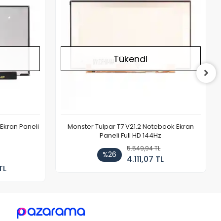
Tükendi
Ekran Paneli
Monster Tulpar T7 V21.2 Notebook Ekran
Paneli Full HD 144Hz
5.549,94 TL
%26
4.111,07 TL
TL