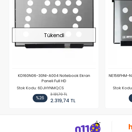
Tükendi
KD160N06-30NI-A004 Notebook Ekran
NE156FHM-NX
Paneli Full HD
Stok Kodu: 6DJHYNMQCS
Stok Kodu
3.131,70 TL
%26
2.319,74 TL