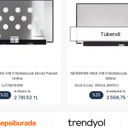
Tükendi
A V18.0 Notebook Ekran Paneli
NE156FHM-NXA V18.0 Notebook 
144Hz
165Hz
: LUCNLF83NF
Stok Kodu: 0NVLEJMYDO
4.115,62 TL
4.448,44 TL
%32
%20
2.781,52 TL
3.558,75 