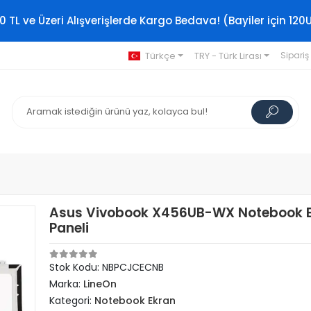
0 TL ve Üzeri Alışverişlerde Kargo Bedava! (Bayiler için 120
Türkçe
TRY - Türk Lirası
Sipariş
Asus Vivobook X456UB-WX Notebook 
Paneli
Stok Kodu: NBPCJCECNB
Marka:
LineOn
Kategori:
Notebook Ekran