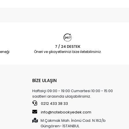
7 / 24 DESTEK
eneği
Öneri ve şikayetlerinizi bize iletebilirsiniz.
BİZE ULAŞIN
Haftaiçi 09:00 - 19:00 Cumartesi 10:00 - 15:00
saatleri arasında ulaşabilirsiniz.
0212 433 38 33
info@notebookyedek.com
M.Çakmak Mah. İnönü Cad. N.162/b
Güngören- İSTANBUL