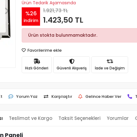
Ürün Tedarik Aşamasında
1.921,73 TL
%26
1.423,50 TL
indirim
Ürün stokta bulunmamaktadır.
Favorilerime ekle
Hızlı Gönderi
Güvenli Alışveriş
İade ve Değişim
Et
Yorum Yaz
Karşılaştır
Gelince Haber Ver
sı
Teslimat ve Kargo
Taksit Seçenekleri
Yorumlar
n Paneli