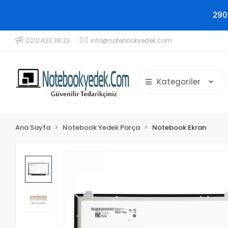
290
0212 433 38 33
info@notebookyedek.com
Kategoriler
Ana Sayfa
Notebook Yedek Parça
Notebook Ekran