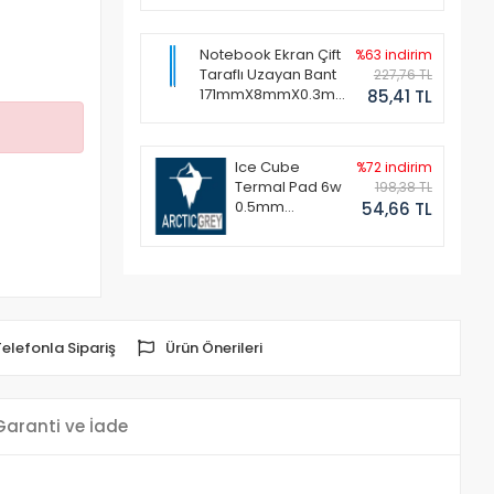
Notebook Ekran Çift
%63 indirim
Taraflı Uzayan Bant
227,76 TL
171mmX8mmX0.3mm
85,41 TL
(1 Set - 2 Adet)
Ice Cube
%72 indirim
Termal Pad 6w
198,38 TL
0.5mm
54,66 TL
50x50mm
Telefonla Sipariş
Ürün Önerileri
Garanti ve İade