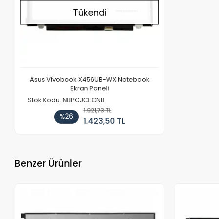
Tükendi
Asus Vivobook X456UB-WX Notebook
Ekran Paneli
Stok Kodu: NBPCJCECNB
1.921,73 TL
%26
1.423,50 TL
Benzer Ürünler
Stokta Yok