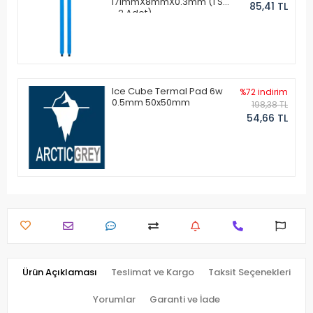
171mmX8mmX0.3mm (1 Set
85,41 TL
- 2 Adet)
Ice Cube Termal Pad 6w
%72 indirim
0.5mm 50x50mm
198,38 TL
54,66 TL
Ürün Açıklaması
Teslimat ve Kargo
Taksit Seçenekleri
Yorumlar
Garanti ve İade