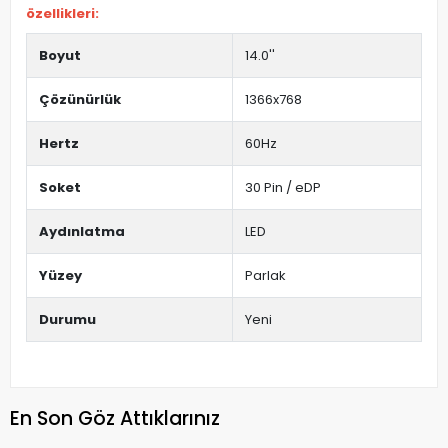
özellikleri:
Boyut
14.0''
Çözünürlük
1366x768
Hertz
60Hz
Soket
30 Pin / eDP
Aydınlatma
LED
Yüzey
Parlak
Durumu
Yeni
En Son Göz Attıklarınız