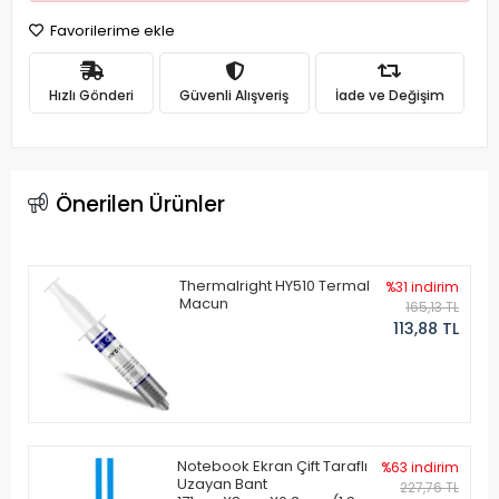
Favorilerime ekle
Hızlı Gönderi
Güvenli Alışveriş
İade ve Değişim
Önerilen Ürünler
Thermalright HY510 Termal
%31 indirim
Macun
165,13 TL
113,88 TL
Notebook Ekran Çift Taraflı
%63 indirim
Uzayan Bant
227,76 TL