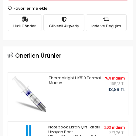
Favorilerime ekle
Hızlı Gönderi
Güvenli Alışveriş
İade ve Değişim
Önerilen Ürünler
Thermalright HY510 Termal
%31 indirim
Macun
165,13 TL
113,88 TL
Notebook Ekran Çift Taraflı
%63 indirim
Uzayan Bant
227,76 TL