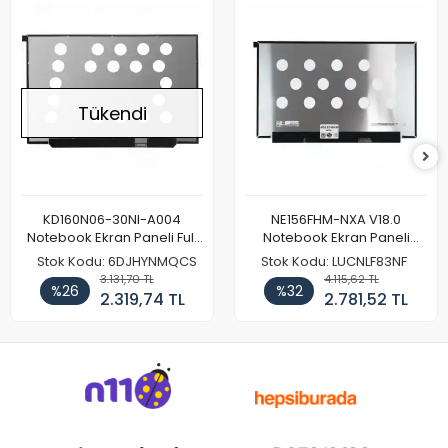
Tükendi
KD160N06-30NI-A004
NE156FHM-NXA V18.0
Notebook Ekran Paneli Full
Notebook Ekran Paneli
HD
144Hz
Stok Kodu: 6DJHYNMQCS
Stok Kodu: LUCNLF83NF
3.131,70 TL
4.115,62 TL
%26
%32
2.319,74 TL
2.781,52 TL