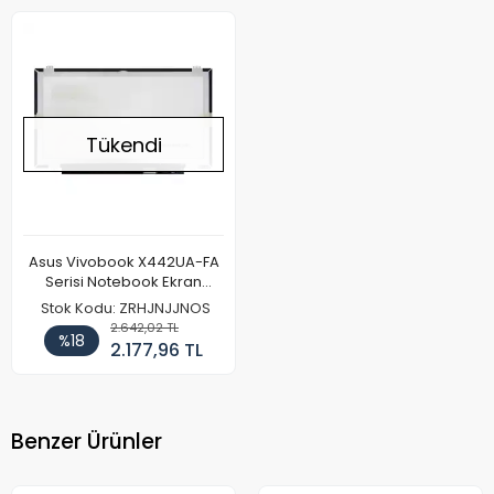
Tükendi
Asus Vivobook X442UA-FA
Serisi Notebook Ekran
Paneli (IPS)(FHD)
Stok Kodu: ZRHJNJJNOS
2.642,02 TL
%18
2.177,96 TL
Benzer Ürünler