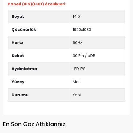
Paneli (IPS)(FHD) özellikleri:
Boyut
14.0''
Çözünürlük
1920x1080
Hertz
60Hz
Soket
30 Pin / eDP
Aydınlatma
LED IPS
Yüzey
Mat
Durumu
Yeni
En Son Göz Attıklarınız