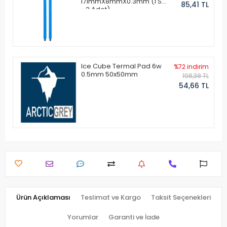
171mmX8mmX0.3mm (1 Set
85,41 TL
- 2 Adet)
Ice Cube Termal Pad 6w
%72 indirim
0.5mm 50x50mm
198,38 TL
54,66 TL
Ürün Açıklaması
Teslimat ve Kargo
Taksit Seçenekleri
Yorumlar
Garanti ve İade