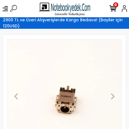
0
2900 TL ve Üzeri Alışverişlerde Kargo Bedava! (Bayiler için
120USD)