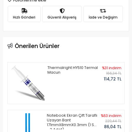
Favorilerime ekle
Hızlı Gönderi
Güvenli Alışveriş
İade ve Değişim
Önerilen Ürünler
Thermalright HY510 Termal
%31 indirim
Macun
166,34 TL
114,72 TL
Notebook Ekran Çift Taraflı
%63 indirim
Uzayan Bant
229,44 TL
171mmX8mmX0.3mm (1 Set
86,04 TL
- 2 Adet)