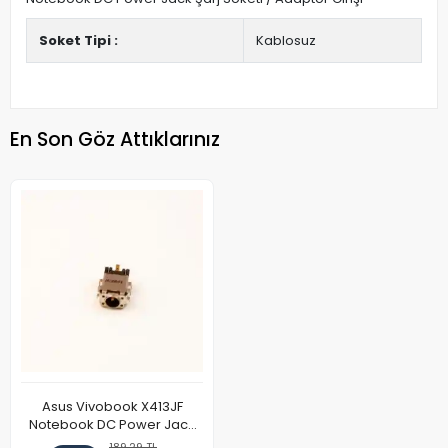
Soket Tipi :
Kablosuz
En Son Göz Attıklarınız
Asus Vivobook X413JF
Notebook DC Power Jack
Soketi
189,29 TL