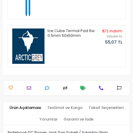
Ice Cube Termal Pad 6w
%72 indirim
0.5mm 50x50mm
199,84 TL
55,07 TL
Ürün Açıklaması
Teslimat ve Kargo
Taksit Seçenekleri
Yorumlar
Garanti ve İade
Notebook DC Power Jack Şarj Soketi / Adaptör Girişi