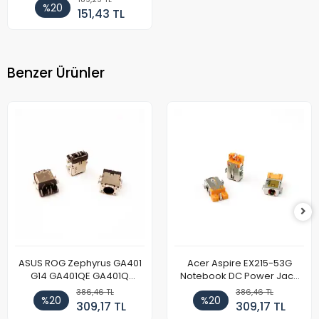
%20
151,43 TL
Benzer Ürünler
ASUS ROG Zephyrus GA401
Acer Aspire EX215-53G
G14 GA401QE GA401Q
Notebook DC Power Jack
GA402 GA402R GA402RK
Soket
386,46 TL
386,46 TL
%20
%20
HQ058T GA503QR GA503QS
309,17 TL
309,17 TL
GA503QM GA503QE GX650