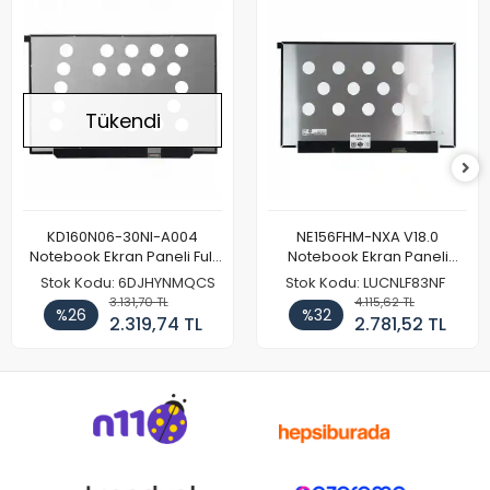
Tükendi
KD160N06-30NI-A004
NE156FHM-NXA V18.0
Notebook Ekran Paneli Full
Notebook Ekran Paneli
HD
144Hz
Stok Kodu: 6DJHYNMQCS
Stok Kodu: LUCNLF83NF
3.131,70 TL
4.115,62 TL
%26
%32
2.319,74 TL
2.781,52 TL