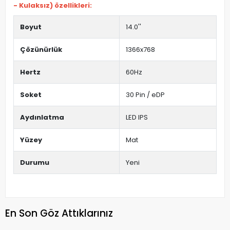
- Kulaksız) özellikleri:
Boyut
14.0''
Çözünürlük
1366x768
Hertz
60Hz
Soket
30 Pin / eDP
Aydınlatma
LED IPS
Yüzey
Mat
Durumu
Yeni
En Son Göz Attıklarınız