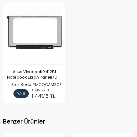
Asus Vivobook X412FJ
Notebook Ekran Paneli (Dar
Kasa - Kulaksız)
Stok Kodu: YMCQCAMZCF
1.945,64 TL
%26
1.441,15 TL
Benzer Ürünler