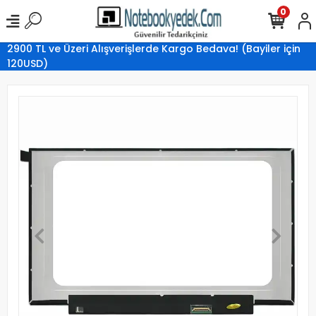
0
2900 TL ve Üzeri Alışverişlerde Kargo Bedava! (Bayiler için
120USD)