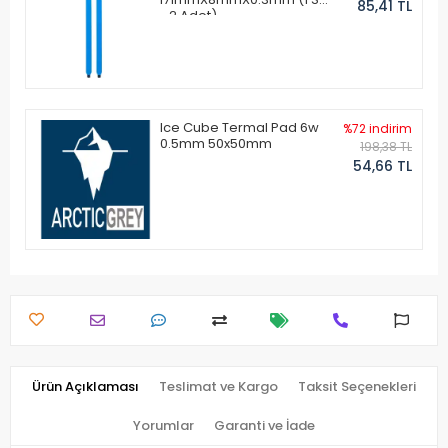
85,41 TL
- 2 Adet)
Ice Cube Termal Pad 6w
%72 indirim
0.5mm 50x50mm
198,38 TL
54,66 TL
Ürün Açıklaması
Teslimat ve Kargo
Taksit Seçenekleri
Yorumlar
Garanti ve İade