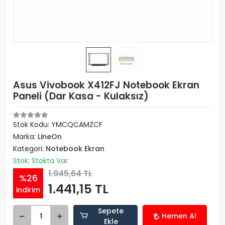
Asus Vivobook X412FJ Notebook Ekran
Paneli (Dar Kasa - Kulaksız)
Stok Kodu: YMCQCAMZCF
Marka:
LineOn
Kategori:
Notebook Ekran
Stok: Stokta Var
1.945,64 TL
%26
1.441,15 TL
indirim
Sepete
Hemen Al
Ekle