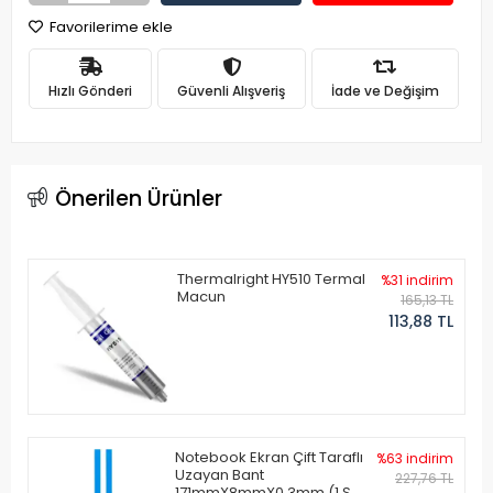
Favorilerime ekle
Hızlı Gönderi
Güvenli Alışveriş
İade ve Değişim
Önerilen Ürünler
Thermalright HY510 Termal
%31 indirim
Macun
165,13 TL
113,88 TL
Notebook Ekran Çift Taraflı
%63 indirim
Uzayan Bant
227,76 TL
171mmX8mmX0.3mm (1 Set