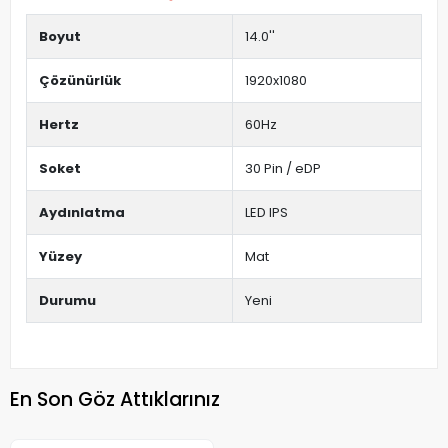
Boyut
14.0''
Çözünürlük
1920x1080
Hertz
60Hz
Soket
30 Pin / eDP
Aydınlatma
LED IPS
Yüzey
Mat
Durumu
Yeni
En Son Göz Attıklarınız