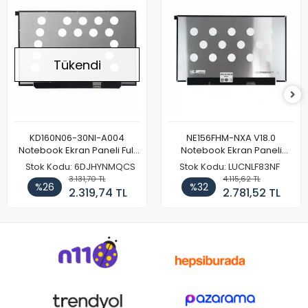
Tükendi
KD160N06-30NI-A004
NE156FHM-NXA V18.0
Notebook Ekran Paneli Full
Notebook Ekran Paneli
HD
144Hz
Stok Kodu: 6DJHYNMQCS
Stok Kodu: LUCNLF83NF
3.131,70 TL
4.115,62 TL
%26
%32
2.319,74 TL
2.781,52 TL