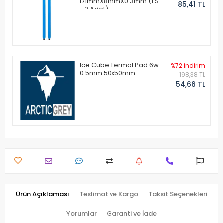
171mmX8mmX0.3mm (1 Set
85,41 TL
- 2 Adet)
Ice Cube Termal Pad 6w
%72 indirim
0.5mm 50x50mm
198,38 TL
54,66 TL
Ürün Açıklaması
Teslimat ve Kargo
Taksit Seçenekleri
Yorumlar
Garanti ve İade