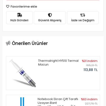
Favorilerime ekle
Hızlı Gönderi
Güvenli Alışveriş
İade ve Değişim
Önerilen Ürünler
Thermalright HY510 Termal
%31 indirim
Macun
165,13 TL
113,88 TL
Notebook Ekran Çift Taraflı
%63 indirim
Uzayan Bant
227,76 TL