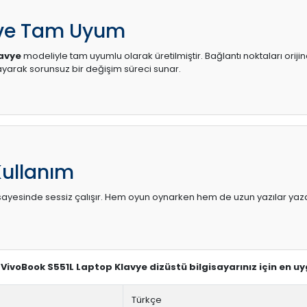
 ve Tam Uyum
lavye
modeliyle tam uyumlu olarak üretilmiştir. Bağlantı noktaları oriji
arak sorunsuz bir değişim süreci sunar.
Kullanım
sı sayesinde sessiz çalışır. Hem oyun oynarken hem de uzun yazılar yaza
s VivoBook S551L Laptop Klavye dizüstü bilgisayarınız için en u
Türkçe