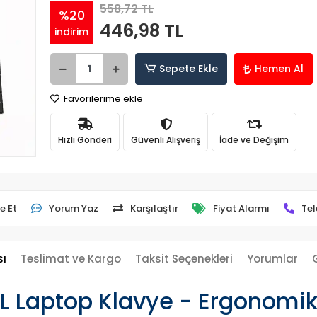
558,72 TL
%20
446,98 TL
indirim
Sepete Ekle
Hemen Al
Favorilerime ekle
Hızlı Gönderi
Güvenli Alışveriş
İade ve Değişim
e Et
Yorum Yaz
Karşılaştır
Fiyat Alarmı
Tel
sı
Teslimat ve Kargo
Taksit Seçenekleri
Yorumlar
L Laptop Klavye - Ergonomik 