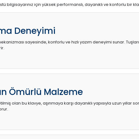
stü bilgisayarınız için yüksek performanslı, dayanıklı ve konforlu bir kl
ma Deneyimi
kanizması sayesinde, konforlu ve hızlı yazım deneyimi sunar. Tuşların d
ir.
zun Ömürlü Malzeme
ilmiş olan bu klavye, aşınmaya karşı dayanıklı yapısıyla uzun yıllar so
orur.