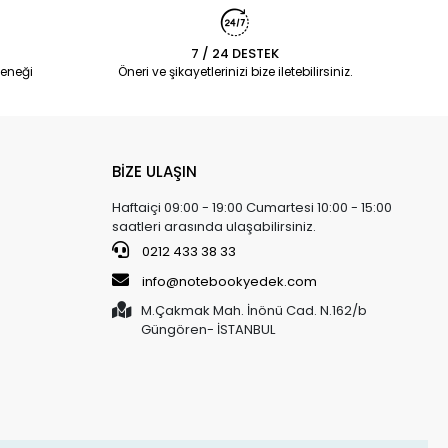
7 / 24 DESTEK
eneği
Öneri ve şikayetlerinizi bize iletebilirsiniz.
BİZE ULAŞIN
Haftaiçi 09:00 - 19:00 Cumartesi 10:00 - 15:00
saatleri arasında ulaşabilirsiniz.
0212 433 38 33
info@notebookyedek.com
M.Çakmak Mah. İnönü Cad. N.162/b
Güngören- İSTANBUL