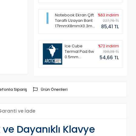
Notebook Ekran Çift
%63 indirim
Taraflı Uzayan Bant
227,76 TL
171mmX8mmX0.3mm
85,41 TL
(1 Set - 2 Adet)
Ice Cube
%72 indirim
Termal Pad 6w
198,38 TL
0.5mm
54,66 TL
50x50mm
efonla Sipariş
Ürün Önerileri
Garanti ve İade
ve Dayanıklı Klavye