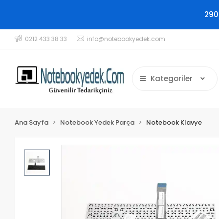
290
0212 433 38 33
info@notebookyedek.com
Kategoriler
Ana Sayfa
Notebook Yedek Parça
Notebook Klavye