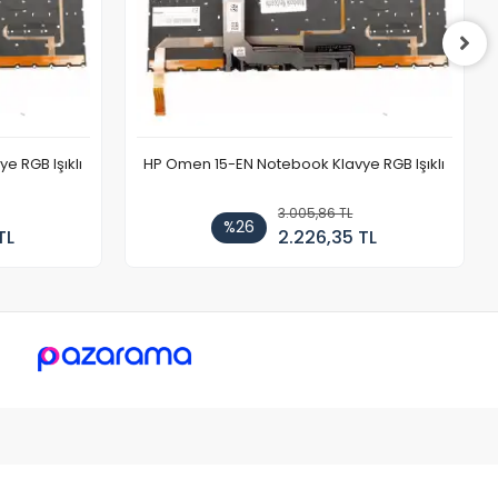
 RGB Işıklı
HP Omen 15-EN Notebook Klavye RGB Işıklı
3.005,86 TL
%26
TL
2.226,35 TL