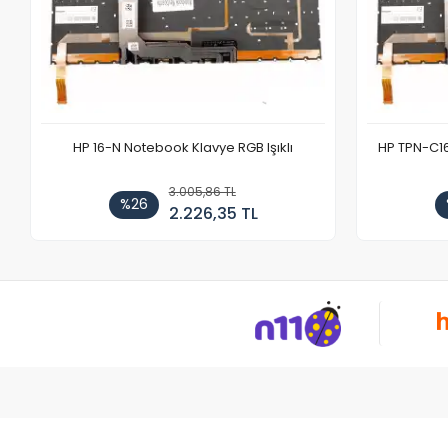
HP 16-N Notebook Klavye RGB Işıklı
HP TPN-C1
3.005,86 TL
%26
2.226,35 TL