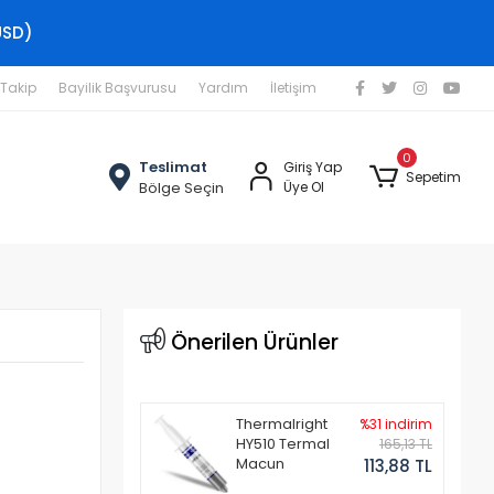
USD)
 Takip
Bayilik Başvurusu
Yardım
İletişim
0
Teslimat
Giriş Yap
Sepetim
Bölge Seçin
Üye Ol
Önerilen Ürünler
Thermalright
%31 indirim
HY510 Termal
165,13 TL
Macun
113,88 TL