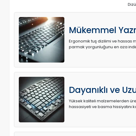
Dizü
Mükemmel Yaz
Ergonomik tuş dizilimi ve hassas me
parmak yorgunluğunu en aza indir
Dayanıklı ve U
Yüksek kaliteli malzemelerden üret
hassasiyeti ve basma hissiyatını k