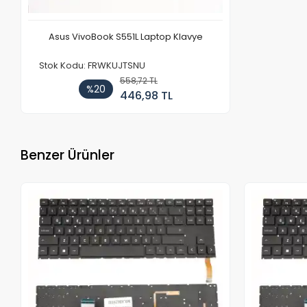
Asus VivoBook S551L Laptop Klavye
Stok Kodu: FRWKUJTSNU
558,72 TL
%20
446,98 TL
Benzer Ürünler