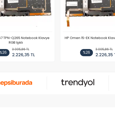
67 TPN-Q265 Notebook Klavye
HP Omen 15-EK Notebook Klavye
RGB Işıklı
3.005,86 TL
3.005,86 TL
%26
%26
2.226,35 TL
2.226,35 