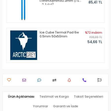
171mmX8mmX0.3mm (1 Set
85,41 TL
- 2 Adet)
Ice Cube Termal Pad 6w
%72 indirim
0.5mm 50x50mm
198,38 TL
54,66 TL
Ürün Açıklaması
Teslimat ve Kargo
Taksit Seçenekleri
Yorumlar
Garanti ve İade