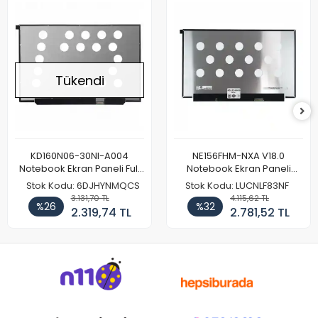
Tükendi
KD160N06-30NI-A004
NE156FHM-NXA V18.0
Notebook Ekran Paneli Full
Notebook Ekran Paneli
HD
144Hz
Stok Kodu: 6DJHYNMQCS
Stok Kodu: LUCNLF83NF
3.131,70 TL
4.115,62 TL
%26
%32
2.319,74 TL
2.781,52 TL