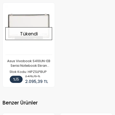
Tükendi
Asus Vivobook S410UN-EB
Serisi Notebook Ekran
Paneli (FHD)
Stok Kodu: HIPZSLPBUP
2.476,79 TL
%15
2.095,39 TL
Benzer Ürünler