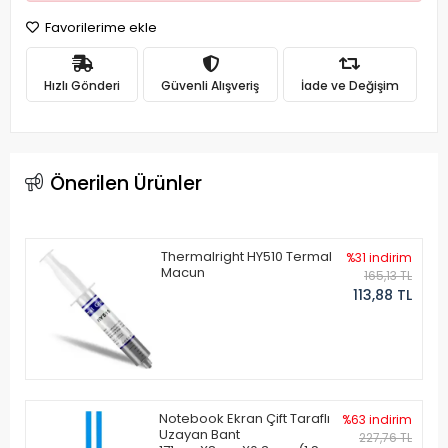
Favorilerime ekle
Hızlı Gönderi
Güvenli Alışveriş
İade ve Değişim
Önerilen Ürünler
Thermalright HY510 Termal
%31 indirim
Macun
165,13 TL
113,88 TL
Notebook Ekran Çift Taraflı
%63 indirim
Uzayan Bant
227,76 TL