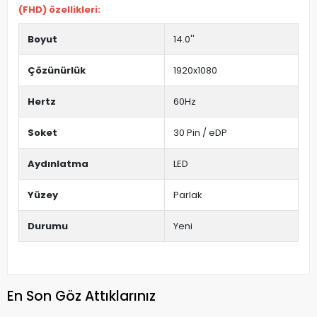
(FHD) özellikleri:
Boyut
14.0''
Çözünürlük
1920x1080
Hertz
60Hz
Soket
30 Pin / eDP
Aydınlatma
LED
Yüzey
Parlak
Durumu
Yeni
En Son Göz Attıklarınız