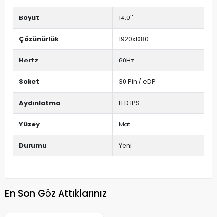
Boyut
14.0''
Çözünürlük
1920x1080
Hertz
60Hz
Soket
30 Pin / eDP
Aydınlatma
LED IPS
Yüzey
Mat
Durumu
Yeni
En Son Göz Attıklarınız