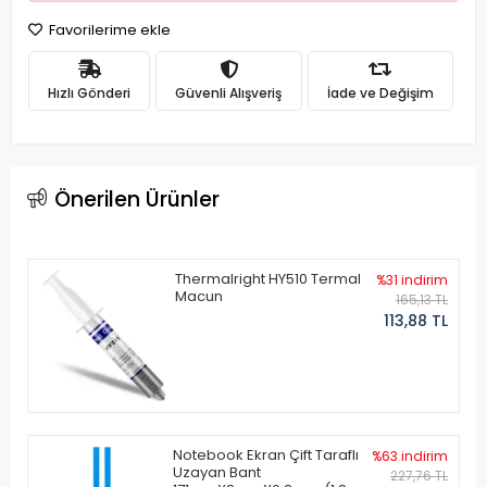
Favorilerime ekle
Hızlı Gönderi
Güvenli Alışveriş
İade ve Değişim
Önerilen Ürünler
Thermalright HY510 Termal
%31 indirim
Macun
165,13 TL
113,88 TL
Notebook Ekran Çift Taraflı
%63 indirim
Uzayan Bant
227,76 TL