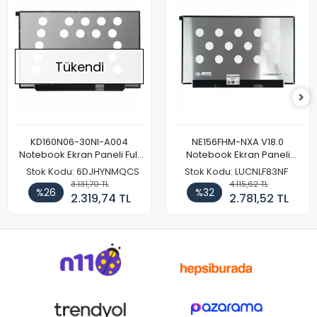
Tükendi
KD160N06-30NI-A004
NE156FHM-NXA V18.0
Notebook Ekran Paneli Full
Notebook Ekran Paneli
HD
144Hz
Stok Kodu: 6DJHYNMQCS
Stok Kodu: LUCNLF83NF
3.131,70 TL
4.115,62 TL
%26
%32
2.319,74 TL
2.781,52 TL