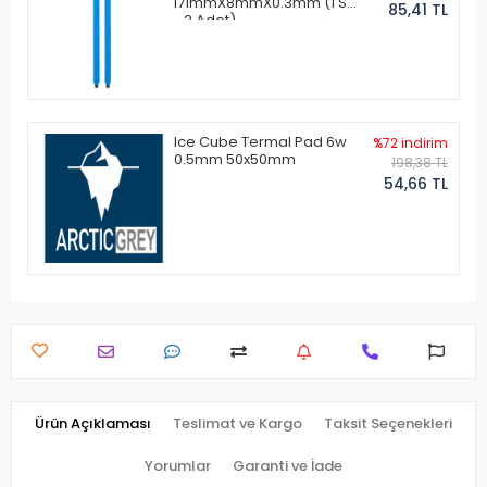
171mmX8mmX0.3mm (1 Set
85,41 TL
- 2 Adet)
Ice Cube Termal Pad 6w
%72 indirim
0.5mm 50x50mm
198,38 TL
54,66 TL
Ürün Açıklaması
Teslimat ve Kargo
Taksit Seçenekleri
Yorumlar
Garanti ve İade