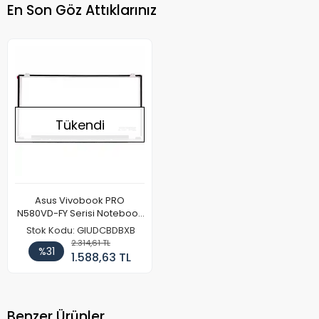
En Son Göz Attıklarınız
Tükendi
Asus Vivobook PRO
N580VD-FY Serisi Notebook
Ekran Paneli (IPS)
Stok Kodu: GIUDCBDBXB
2.314,61 TL
%31
1.588,63 TL
Benzer Ürünler