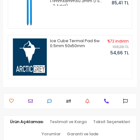
171mmX8mmX0.3mm (1 Set
85,41 TL
- 2 Adet)
Ice Cube Termal Pad 6w
%72 indirim
0.5mm 50x50mm
198,38 TL
54,66 TL
Ürün Açıklaması
Teslimat ve Kargo
Taksit Seçenekleri
Yorumlar
Garanti ve İade