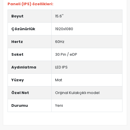
Paneli (IPS) özellikleri:
Boyut
15.6''
Çözünürlük
1920x1080
Hertz
60Hz
Soket
30 Pin / eDP
Aydınlatma
LED IPS
Yüzey
Mat
Özel Not
Orijinal Kulakçıklı model
Durumu
Yeni