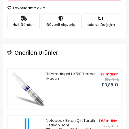
Favorilerime ekle
Hızlı Gönderi
Güvenli Alışveriş
İade ve Değişim
Önerilen Ürünler
Thermalright HY510 Termal
%31 indirim
Macun
165,13 TL
113,88 TL
Notebook Ekran Çift Taraflı
%63 indirim
Uzayan Bant
227,76 TL