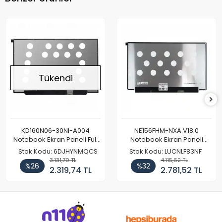
Tükendi
KD160N06-30NI-A004
NE156FHM-NXA V18.0
Notebook Ekran Paneli Full
Notebook Ekran Paneli
HD
144Hz
Stok Kodu: 6DJHYNMQCS
Stok Kodu: LUCNLF83NF
3.131,70 TL
4.115,62 TL
%26
%32
2.319,74 TL
2.781,52 TL