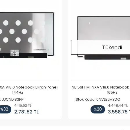
Tükendi
A V18.0 Notebook Ekran Paneli
NE156FHM-NXA V18.0 Notebook 
144Hz
165Hz
: LUCNLF83NF
Stok Kodu: 0NVLEJMYDO
4.115,62 TL
4.448,44 TL
%32
%20
2.781,52 TL
3.558,75 