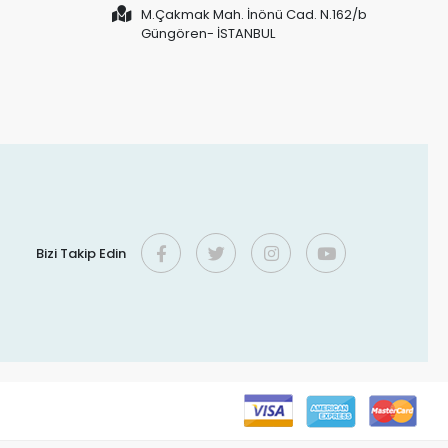
M.Çakmak Mah. İnönü Cad. N.162/b
Güngören- İSTANBUL
Bizi Takip Edin