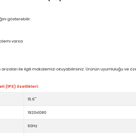
ini gösterebilir:
blemi varsa
arızaları ile ilgili makalemizi okuyabilirsiniz. Ürünün uyumluluğu ve ö
(IPS) özellikleri:
15.6''
1920x1080
60Hz