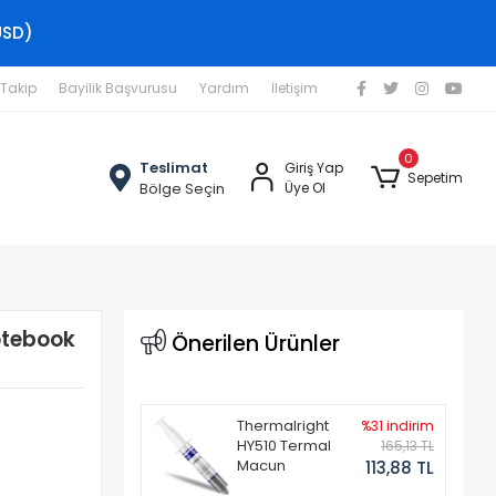
USD)
 Takip
Bayilik Başvurusu
Yardım
İletişim
0
Teslimat
Giriş Yap
Sepetim
Bölge Seçin
Üye Ol
otebook
Önerilen Ürünler
Thermalright
%31 indirim
HY510 Termal
165,13 TL
Macun
113,88 TL