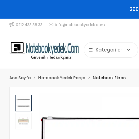
290
0212 433 38 33
info@notebookyedek.com
Kategoriler
Ana Sayfa
Notebook Yedek Parça
Notebook Ekran