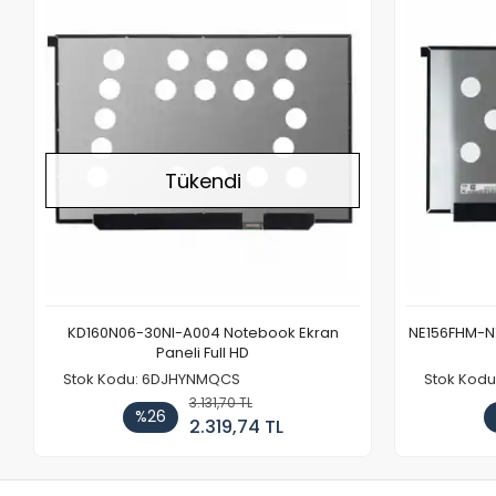
Stokta Yok
Tükendi
KD160N06-30NI-A004 Notebook Ekran
NE156FHM-NX
Paneli Full HD
Stok Kodu: 6DJHYNMQCS
Stok Kodu
3.131,70 TL
%26
2.319,74 TL