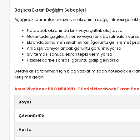
Başlıca Ekran Değişim Sebepleri
Aşağıdaki durumlar cihazınızın ekranının değiştirilmesi gerektiğ
Notebook ekranında kırık veya çatlak oluştuysa
Görüntüde çizgiler, titreme veya renk bozulmaları varsa
Ekranda tamamen siyah ekran (görüntü gelmeme) pro
Arka ışık yanıyor ancak görüntü görünmüyorsa
Sıvı teması sonucu ekran tepki vermiyorsa
Fiziksel darbe sonrası görüntü gidip geliyorsa
Detaylı arıza tanımları için blog yazılarımızdan notebook ekran 
iletişime geçin.
Asus Vivobook PRO N580VD-E Serisi Notebook Ekran Paneli 
Boyut
Çözünürlük
Hertz