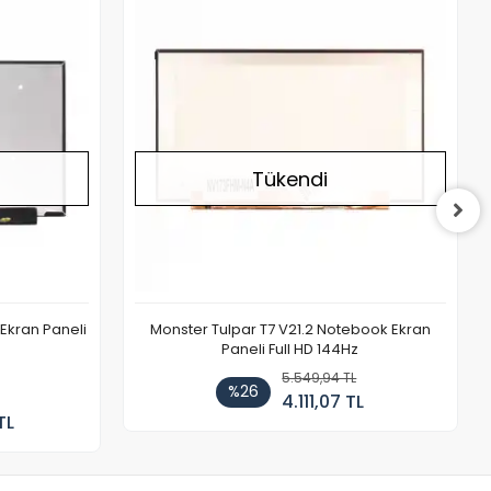
Stokta Yok
Stokta Yok
Tükendi
Ekran Paneli
Monster Tulpar T7 V21.2 Notebook Ekran
Paneli Full HD 144Hz
5.549,94 TL
%26
4.111,07 TL
TL