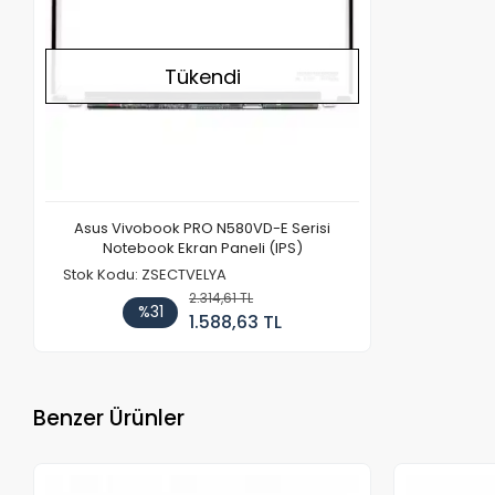
Tükendi
Asus Vivobook PRO N580VD-E Serisi
Notebook Ekran Paneli (IPS)
Stok Kodu: ZSECTVELYA
2.314,61 TL
%31
1.588,63 TL
Benzer Ürünler