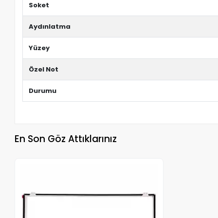
Soket
Aydınlatma
Yüzey
Özel Not
Durumu
En Son Göz Attıklarınız
Stokta Yok