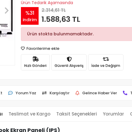
Ürün Tedarik Aşamasında
2.314,61 TL
%31
1.588,63 TL
indirim
Ürün stokta bulunmamaktadır.
Favorilerime ekle
Hızlı Gönderi
Güvenli Alışveriş
İade ve Değişim
Et
Yorum Yaz
Karşılaştır
Gelince Haber Ver
sı
Teslimat ve Kargo
Taksit Seçenekleri
Yorumlar
ok Ekran Paneli (IPS)