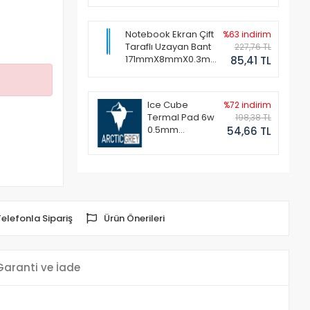
Notebook Ekran Çift
%63 indirim
Taraflı Uzayan Bant
227,76 TL
171mmX8mmX0.3mm
85,41 TL
(1 Set - 2 Adet)
Ice Cube
%72 indirim
Termal Pad 6w
198,38 TL
0.5mm
54,66 TL
50x50mm
Telefonla Sipariş
Ürün Önerileri
Garanti ve İade