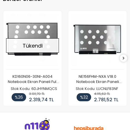
Tükendi
KD160N06-30NI-A004
NE156FHM-NXA V18.0
Notebook Ekran Paneli Full
Notebook Ekran Paneli
HD
144Hz
Stok Kodu: 6DJHYNMQCS
Stok Kodu: LUCNLF83NF
3.131,70 TL
4.115,62 TL
%26
%32
2.319,74 TL
2.781,52 TL