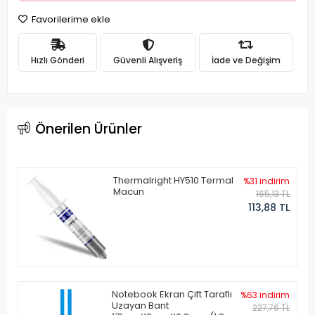
Favorilerime ekle
Hızlı Gönderi
Güvenli Alışveriş
İade ve Değişim
Önerilen Ürünler
Thermalright HY510 Termal
%31 indirim
Macun
165,13 TL
113,88 TL
Notebook Ekran Çift Taraflı
%63 indirim
Uzayan Bant
227,76 TL