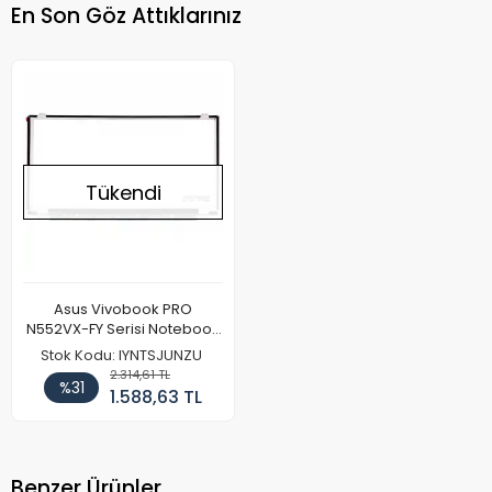
En Son Göz Attıklarınız
Tükendi
Asus Vivobook PRO
N552VX-FY Serisi Notebook
Ekran Paneli (IPS)
Stok Kodu: IYNTSJUNZU
2.314,61 TL
%31
1.588,63 TL
Benzer Ürünler