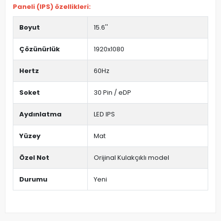
Paneli (IPS) özellikleri:
Boyut
15.6''
Çözünürlük
1920x1080
Hertz
60Hz
Soket
30 Pin / eDP
Aydınlatma
LED IPS
Yüzey
Mat
Özel Not
Orijinal Kulakçıklı model
Durumu
Yeni