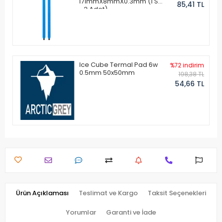
171mmX8mmX0.3mm (1 Set
85,41 TL
- 2 Adet)
Ice Cube Termal Pad 6w
%72 indirim
0.5mm 50x50mm
198,38 TL
54,66 TL
Ürün Açıklaması
Teslimat ve Kargo
Taksit Seçenekleri
Yorumlar
Garanti ve İade