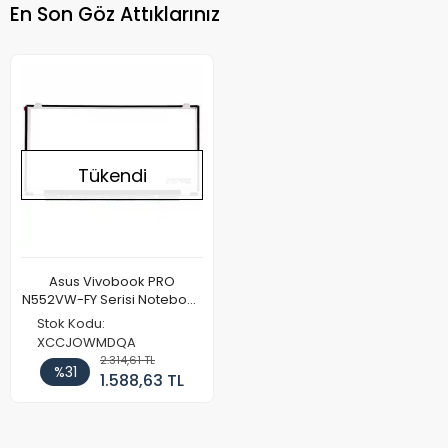
En Son Göz Attıklarınız
Tükendi
Asus Vivobook PRO
N552VW-FY Serisi Notebook
Ekran Paneli (IPS)
Stok Kodu:
XCCJOWMDQA
2.314,61 TL
%31
1.588,63 TL