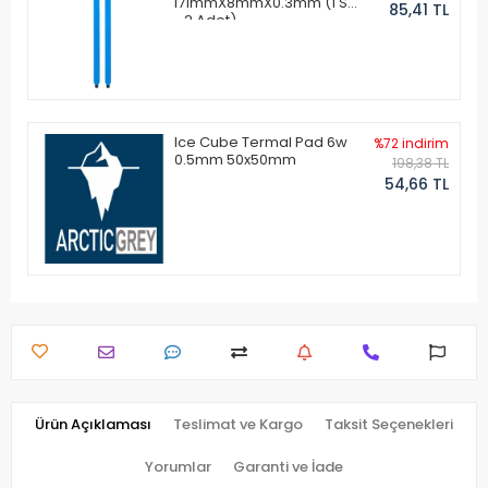
171mmX8mmX0.3mm (1 Set
85,41 TL
- 2 Adet)
Ice Cube Termal Pad 6w
%72 indirim
0.5mm 50x50mm
198,38 TL
54,66 TL
Ürün Açıklaması
Teslimat ve Kargo
Taksit Seçenekleri
Yorumlar
Garanti ve İade