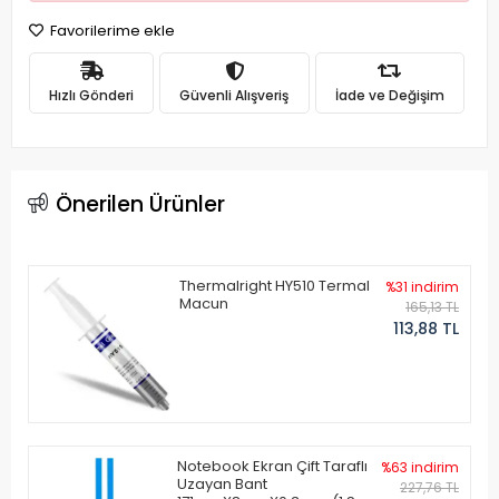
Favorilerime ekle
Hızlı Gönderi
Güvenli Alışveriş
İade ve Değişim
Önerilen Ürünler
Thermalright HY510 Termal
%31 indirim
Macun
165,13 TL
113,88 TL
Notebook Ekran Çift Taraflı
%63 indirim
Uzayan Bant
227,76 TL