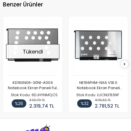
Benzer Ürünler
Tükendi
KD160N06-30NI-A004
NE156FHM-NXA V18.0
Notebook Ekran Paneli Full
Notebook Ekran Paneli
HD
144Hz
Stok Kodu: 6DJHYNMQCS
Stok Kodu: LUCNLF83NF
3.131,70 TL
4.115,62 TL
%26
%32
2.319,74 TL
2.781,52 TL