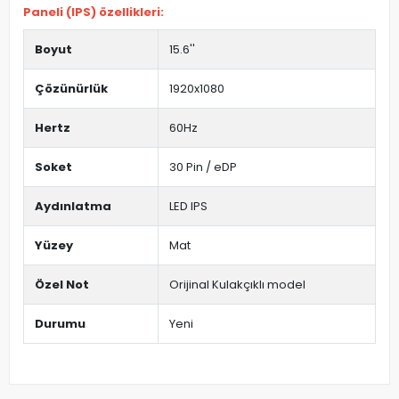
Paneli (IPS) özellikleri:
Boyut
15.6''
Çözünürlük
1920x1080
Hertz
60Hz
Soket
30 Pin / eDP
Aydınlatma
LED IPS
Yüzey
Mat
Özel Not
Orijinal Kulakçıklı model
Durumu
Yeni