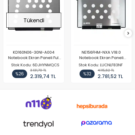
Tükendi
KD160N06-30NI-A004
NE156FHM-NXA V18.0
Notebook Ekran Paneli Full
Notebook Ekran Paneli
HD
144Hz
Stok Kodu: 6DJHYNMQCS
Stok Kodu: LUCNLF83NF
3.131,70 TL
4.115,62 TL
%26
%32
2.319,74 TL
2.781,52 TL