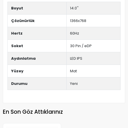
Boyut
14.0''
Çözünürlük
1366x768
Hertz
60Hz
Soket
30 Pin / eDP
Aydınlatma
LED IPS
Yüzey
Mat
Durumu
Yeni
En Son Göz Attıklarınız