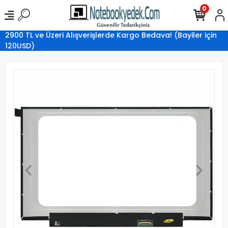
0
2900 TL ve Üzeri Alışverişlerde Kargo Bedava! (Bayiler için
120USD)