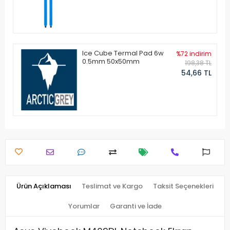
Ice Cube Termal Pad 6w
%72 indirim
0.5mm 50x50mm
198,38 TL
54,66 TL
Ürün Açıklaması
Teslimat ve Kargo
Taksit Seçenekleri
Yorumlar
Garanti ve İade