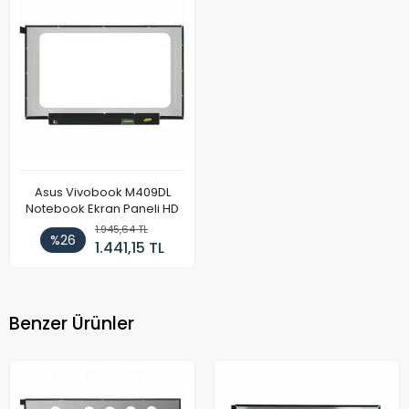
Asus Vivobook M409DL
Notebook Ekran Paneli HD
1.945,64 TL
%26
1.441,15 TL
Benzer Ürünler