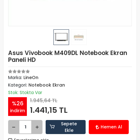
Asus Vivobook M409DL Notebook Ekran
Paneli HD
Marka:
LineOn
Kategori:
Notebook Ekran
Stok: Stokta Var
1.945,64 TL
%26
1.441,15 TL
indirim
Sepete
Hemen Al
Ekle