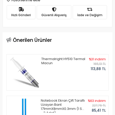
Favorilerime ekle
Hızlı Gönderi
Güvenli Alışveriş
İade ve Değişim
Önerilen Ürünler
Thermalright HY510 Termal
%31 indirim
Macun
165,13 TL
113,88 TL
Notebook Ekran Çift Taraflı
%63 indirim
Uzayan Bant
227,76 TL
171mmX8mmX0.3mm (1 Set
85,41 TL
- 2 Adet)