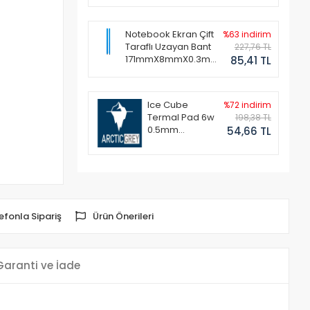
Notebook Ekran Çift
%63 indirim
Taraflı Uzayan Bant
227,76 TL
171mmX8mmX0.3mm
85,41 TL
(1 Set - 2 Adet)
Ice Cube
%72 indirim
Termal Pad 6w
198,38 TL
0.5mm
54,66 TL
50x50mm
efonla Sipariş
Ürün Önerileri
Garanti ve İade