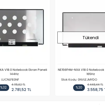
Tükendi
A V18.0 Notebook Ekran Paneli
NE156FHM-NXA V18.0 Notebook 
144Hz
165Hz
: LUCNLF83NF
Stok Kodu: 0NVLEJMYDO
4.115,62 TL
4.448,44 TL
%32
%20
2.781,52 TL
3.558,75 