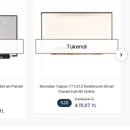
Stokta Yok
Stokta Yok
Tükendi
Ekran Paneli
Monster Tulpar T7 V21.2 Notebook Ekran
Paneli Full HD 144Hz
5.549,94 TL
%26
4.111,07 TL
TL