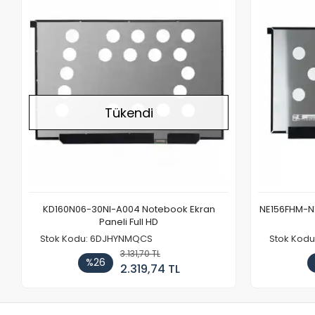
Stokta Yok
Tükendi
KD160N06-30NI-A004 Notebook Ekran
NE156FHM-NX
Paneli Full HD
Stok Kodu: 6DJHYNMQCS
Stok Kodu
3.131,70 TL
%26
2.319,74 TL