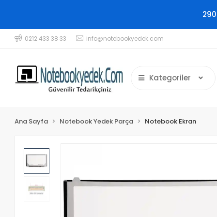
290
0212 433 38 33
info@notebookyedek.com
Kategoriler
Ana Sayfa
Notebook Yedek Parça
Notebook Ekran