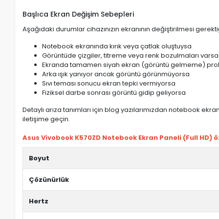
Başlıca Ekran Değişim Sebepleri
Aşağıdaki durumlar cihazınızın ekranının değiştirilmesi gerektiğ
Notebook ekranında kırık veya çatlak oluştuysa
Görüntüde çizgiler, titreme veya renk bozulmaları varsa
Ekranda tamamen siyah ekran (görüntü gelmeme) pro
Arka ışık yanıyor ancak görüntü görünmüyorsa
Sıvı teması sonucu ekran tepki vermiyorsa
Fiziksel darbe sonrası görüntü gidip geliyorsa
Detaylı arıza tanımları için blog yazılarımızdan notebook ekran 
iletişime geçin.
Asus Vivobook K570ZD Notebook Ekran Paneli (Full HD) öze
Boyut
Çözünürlük
Hertz