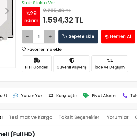
Stok: Stokta Var
2.235,46 TL
%29
1.594,32 TL
indirim
Sepete Ekle
Hemen Al
Favorilerime ekle
Hızlı Gönderi
Güvenli Alışveriş
İade ve Değişim
e Et
Yorum Yaz
Karşılaştır
Fiyat Alarmı
Tel
sı
Teslimat ve Kargo
Taksit Seçenekleri
Yorumlar
li (Full HD)