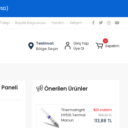
USD)
 Takip
Bayilik Başvurusu
Yardım
İletişim
0
Teslimat
Giriş Yap
Sepetim
Bölge Seçin
Üye Ol
Paneli
Önerilen Ürünler
Thermalright
%31 indirim
HY510 Termal
165,13 TL
Macun
113,88 TL