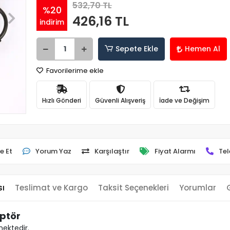
532,70 TL
%20
426,16 TL
indirim
Sepete Ekle
Hemen Al
Favorilerime ekle
Hızlı Gönderi
Güvenli Alışveriş
İade ve Değişim
e Et
Yorum Yaz
Karşılaştır
Fiyat Alarmı
Tel
sı
Teslimat ve Kargo
Taksit Seçenekleri
Yorumlar
ptör
mektedir.