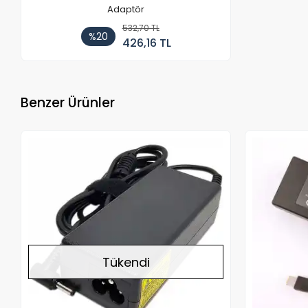
Adaptör
532,70 TL
%20
426,16 TL
Benzer Ürünler
Stokta Yok
Tükendi