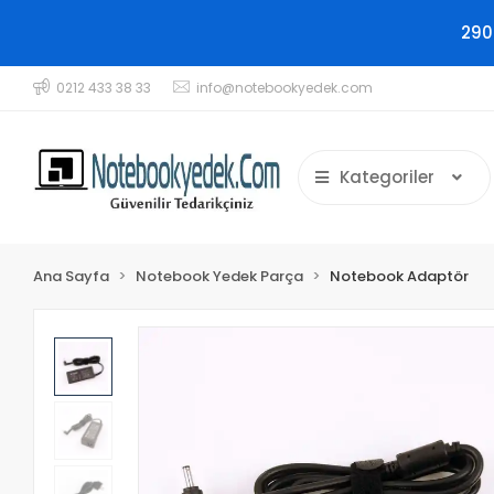
290
0212 433 38 33
info@notebookyedek.com
Kategoriler
Ana Sayfa
Notebook Yedek Parça
Notebook Adaptör