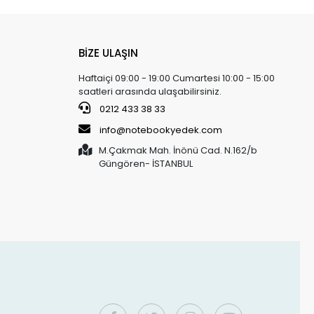
BİZE ULAŞIN
Haftaiçi 09:00 - 19:00 Cumartesi 10:00 - 15:00
saatleri arasında ulaşabilirsiniz.
0212 433 38 33
info@notebookyedek.com
M.Çakmak Mah. İnönü Cad. N.162/b
Güngören- İSTANBUL