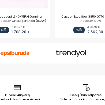
Ideapad L340-15IRH Gaming
Casper Excalibur G850 G770
aptör Cihazı Şarj Aleti (150W)
Adaptör 180w
2.163,72 TL
3.131,70 TL
%21
%18
1.708,20 TL
2.562,30 
Güvenli Alışveriş
Geniş Ürün Yelpazesi
enli ve kolay ödeme sistemi
Binlerce ürün ve kampanya seç