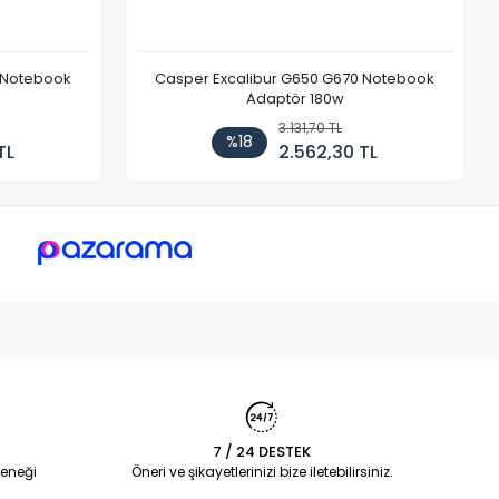
 Notebook
Casper Excalibur G650 G670 Notebook
Adaptör 180w
3.131,70 TL
%18
TL
2.562,30 TL
7 / 24 DESTEK
eneği
Öneri ve şikayetlerinizi bize iletebilirsiniz.