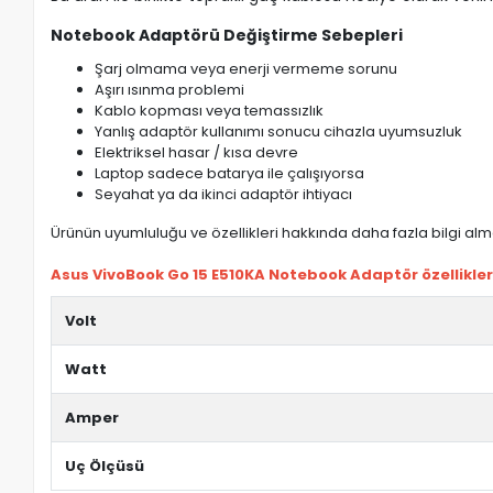
Notebook Adaptörü Değiştirme Sebepleri
Şarj olmama veya enerji vermeme sorunu
Aşırı ısınma problemi
Kablo kopması veya temassızlık
Yanlış adaptör kullanımı sonucu cihazla uyumsuzluk
Elektriksel hasar / kısa devre
Laptop sadece batarya ile çalışıyorsa
Seyahat ya da ikinci adaptör ihtiyacı
Ürünün uyumluluğu ve özellikleri hakkında daha fazla bilgi almak
Asus VivoBook Go 15 E510KA Notebook Adaptör özellikler
Volt
Watt
Amper
Uç Ölçüsü