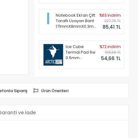
Notebook Ekran Çift
%63 indirim
Taraflı Uzayan Bant
227,76 TL
171mmX8mmX0.3mm
85,41 TL
(1 Set - 2 Adet)
Ice Cube
%72 indirim
Termal Pad 6w
198,38 TL
0.5mm
54,66 TL
50x50mm
efonla Sipariş
Ürün Önerileri
Garanti ve İade