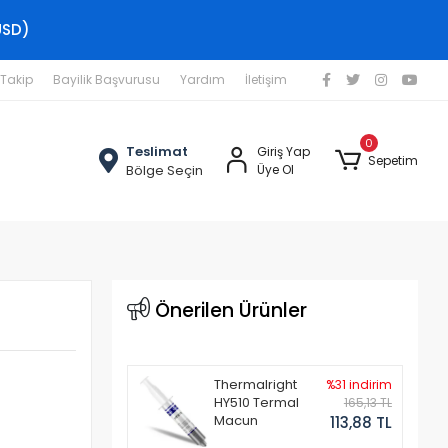
USD)
 Takip
Bayilik Başvurusu
Yardım
İletişim
0
Teslimat
Giriş Yap
Sepetim
Bölge Seçin
Üye Ol
Önerilen Ürünler
Thermalright
%31 indirim
HY510 Termal
165,13 TL
Macun
113,88 TL