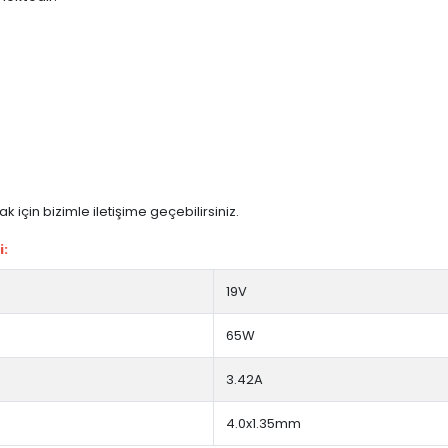
 için bizimle iletişime geçebilirsiniz.
i:
19V
65W
3.42A
4.0x1.35mm