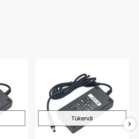
Stokta Yok
Stokta Yok
Tükendi