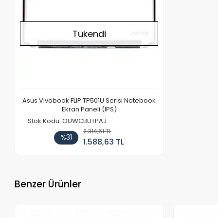
Tükendi
Asus Vivobook FLIP TP501U Serisi Notebook
Ekran Paneli (IPS)
Stok Kodu: OUWCBUTPAJ
2.314,61 TL
%31
1.588,63 TL
Benzer Ürünler