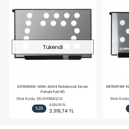
Stokta Yok
Tükendi
KD160N06-30NI-A004 Notebook Ekran
NE156FHM-NX
Paneli Full HD
Stok Kodu: 6DJHYNMQCS
Stok Kodu
3.131,70 TL
%26
2.319,74 TL