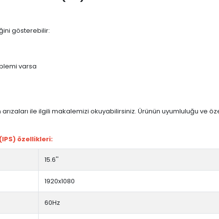
ini gösterebilir:
blemi varsa
arızaları ile ilgili makalemizi okuyabilirsiniz. Ürünün uyumluluğu ve ö
PS) özellikleri:
15.6''
1920x1080
60Hz