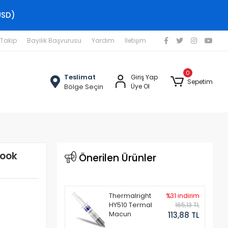
USD)
 Takip
Bayilik Başvurusu
Yardım
İletişim
0
Teslimat
Giriş Yap
Sepetim
Bölge Seçin
Üye Ol
book
Önerilen Ürünler
Thermalright
%31 indirim
HY510 Termal
165,13 TL
Macun
113,88 TL