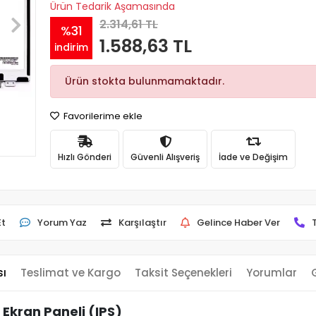
Ürün Tedarik Aşamasında
2.314,61 TL
%31
1.588,63 TL
indirim
Ürün stokta bulunmamaktadır.
Favorilerime ekle
Hızlı Gönderi
Güvenli Alışveriş
İade ve Değişim
Et
Yorum Yaz
Karşılaştır
Gelince Haber Ver
sı
Teslimat ve Kargo
Taksit Seçenekleri
Yorumlar
 Ekran Paneli (IPS)