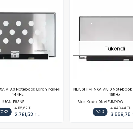
Tükendi
A V18.0 Notebook Ekran Paneli
NE156FHM-NXA V18.0 Notebook 
144Hz
165Hz
: LUCNLF83NF
Stok Kodu: 0NVLEJMYDO
4.115,62 TL
4.448,44 TL
%32
%20
2.781,52 TL
3.558,75 