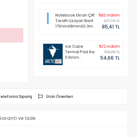
Notebook Ekran Çift
%63 indirim
Taraflı Uzayan Bant
227,76 TL
171mmX8mmX0.3mm
85,41 TL
(1 Set - 2 Adet)
Ice Cube
%72 indirim
Termal Pad 6w
198,38 TL
0.5mm
54,66 TL
50x50mm
Telefonla Sipariş
Ürün Önerileri
Garanti ve İade