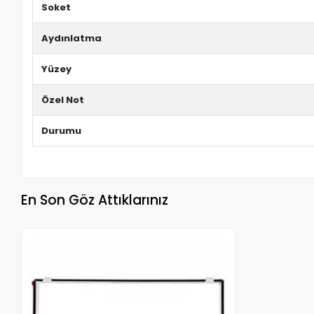
Soket
Aydınlatma
Yüzey
Özel Not
Durumu
En Son Göz Attıklarınız
Stokta Yok