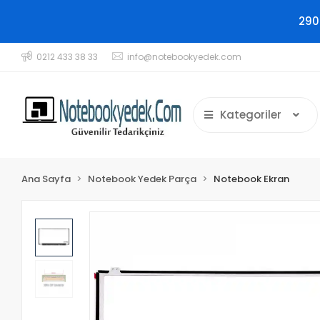
290
0212 433 38 33
info@notebookyedek.com
Kategoriler
Ana Sayfa
Notebook Yedek Parça
Notebook Ekran