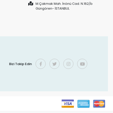
M.Çakmak Mah. İnönü Cad. N.162/b
Güngören- İSTANBUL
Bizi Takip Edin