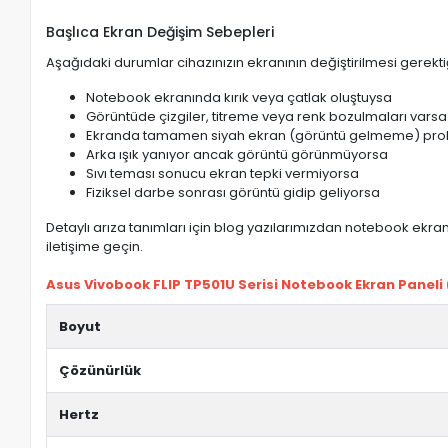
Başlıca Ekran Değişim Sebepleri
Aşağıdaki durumlar cihazınızın ekranının değiştirilmesi gerektiğ
Notebook ekranında kırık veya çatlak oluştuysa
Görüntüde çizgiler, titreme veya renk bozulmaları varsa
Ekranda tamamen siyah ekran (görüntü gelmeme) pro
Arka ışık yanıyor ancak görüntü görünmüyorsa
Sıvı teması sonucu ekran tepki vermiyorsa
Fiziksel darbe sonrası görüntü gidip geliyorsa
Detaylı arıza tanımları için blog yazılarımızdan notebook ekran 
iletişime geçin.
Asus Vivobook FLIP TP501U Serisi Notebook Ekran Paneli (I
Boyut
Çözünürlük
Hertz