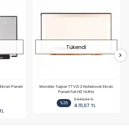
Stokta Yok
Stokta Yok
Tükendi
Ekran Paneli
Monster Tulpar T7 V21.2 Notebook Ekran
Paneli Full HD 144Hz
5.549,94 TL
%26
4.111,07 TL
TL