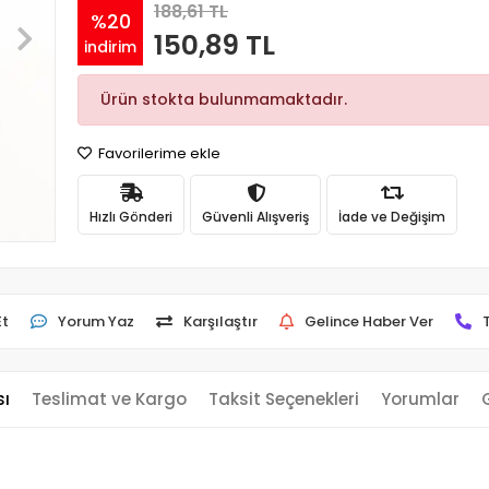
188,61 TL
%20
150,89 TL
indirim
Ürün stokta bulunmamaktadır.
Favorilerime ekle
Hızlı Gönderi
Güvenli Alışveriş
İade ve Değişim
Et
Yorum Yaz
Karşılaştır
Gelince Haber Ver
sı
Teslimat ve Kargo
Taksit Seçenekleri
Yorumlar