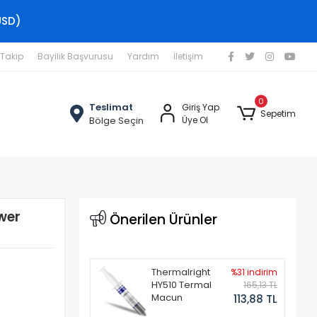
USD)
 Takip
Bayilik Başvurusu
Yardım
İletişim
0
Teslimat
Giriş Yap
Sepetim
Bölge Seçin
Üye Ol
wer
Önerilen Ürünler
Thermalright
%31 indirim
HY510 Termal
165,13 TL
Macun
113,88 TL