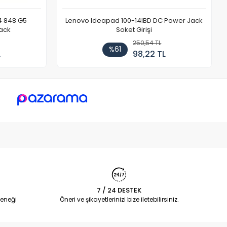
4 848 G5
Lenovo Ideapad 100-14IBD DC Power Jack
ack
Soket Girişi
250,54 TL
%61
L
98,22 TL
7 / 24 DESTEK
eneği
Öneri ve şikayetlerinizi bize iletebilirsiniz.