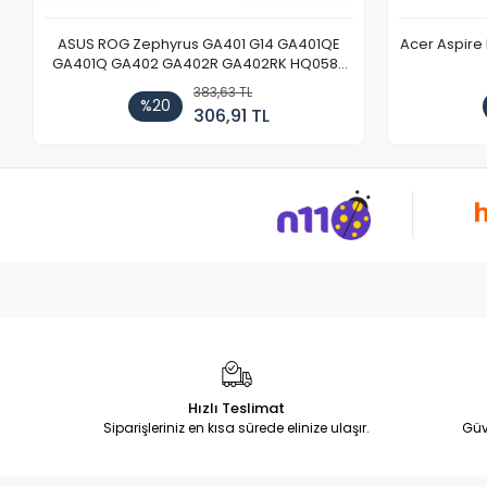
ASUS ROG Zephyrus GA401 G14 GA401QE
Acer Aspire
GA401Q GA402 GA402R GA402RK HQ058T
GA503QR GA503QS GA503QM GA503QE
383,63 TL
GX650 Notebook DC Power Jack Soketi
%20
306,91 TL
Hızlı Teslimat
Siparişleriniz en kısa sürede elinize ulaşır.
Güv