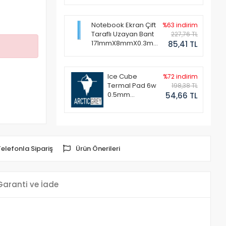
Notebook Ekran Çift
%63 indirim
Taraflı Uzayan Bant
227,76 TL
171mmX8mmX0.3mm
85,41 TL
(1 Set - 2 Adet)
Ice Cube
%72 indirim
Termal Pad 6w
198,38 TL
0.5mm
54,66 TL
50x50mm
Telefonla Sipariş
Ürün Önerileri
Garanti ve İade