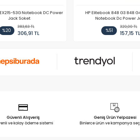
 EX215-53G Notebook DC Power
HP Elitebook 848 G3 848 G
Jack Soket
Notebook Dc Power J
383,63 TL
320,00 TL
%20
%51
306,91 TL
157,15 T
Güvenli Alışveriş
Geniş Ürün Yelpazesi
enli ve kolay ödeme sistemi
Binlerce ürün ve kampanya seç