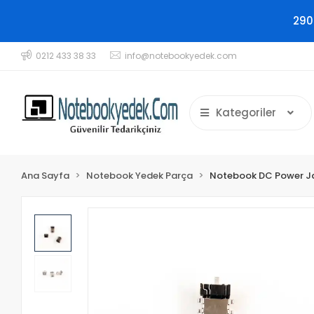
290
0212 433 38 33
info@notebookyedek.com
Kategoriler
Ana Sayfa
Notebook Yedek Parça
Notebook DC Power J