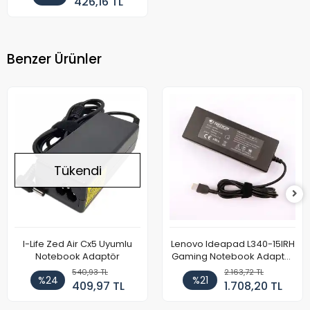
426,16 TL
Benzer Ürünler
Tükendi
I-Life Zed Air Cx5 Uyumlu
Lenovo Ideapad L340-15IRH
Notebook Adaptör
Gaming Notebook Adaptör
Cihazı Şarj Aleti (150W)
540,93 TL
2.163,72 TL
%24
%21
409,97 TL
1.708,20 TL