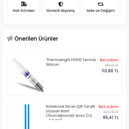
Hızlı Gönderi
Güvenli Alışveriş
İade ve Değişim
Önerilen Ürünler
Thermalright HY510 Termal
%31 indirim
Macun
165,13 TL
113,88 TL
Notebook Ekran Çift Taraflı
%63 indirim
Uzayan Bant
227,76 TL
171mmX8mmX0.3mm (1 Set
85,41 TL
- 2 Adet)