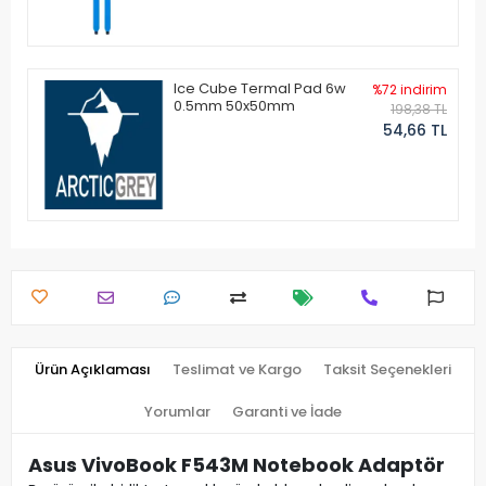
Ice Cube Termal Pad 6w
%72 indirim
0.5mm 50x50mm
198,38 TL
54,66 TL
Ürün Açıklaması
Teslimat ve Kargo
Taksit Seçenekleri
Yorumlar
Garanti ve İade
Asus VivoBook F543M Notebook Adaptör