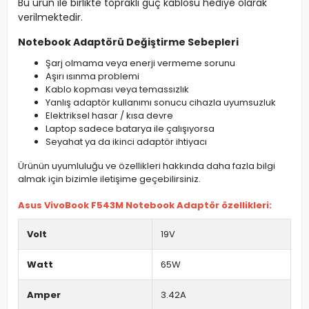
Bu ürün ile birlikte topraklı güç kablosu hediye olarak
verilmektedir.
Notebook Adaptörü Değiştirme Sebepleri
Şarj olmama veya enerji vermeme sorunu
Aşırı ısınma problemi
Kablo kopması veya temassızlık
Yanlış adaptör kullanımı sonucu cihazla uyumsuzluk
Elektriksel hasar / kısa devre
Laptop sadece batarya ile çalışıyorsa
Seyahat ya da ikinci adaptör ihtiyacı
Ürünün uyumluluğu ve özellikleri hakkında daha fazla bilgi
almak için bizimle iletişime geçebilirsiniz.
Asus VivoBook F543M Notebook Adaptör özellikleri:
Volt
19V
Watt
65W
Amper
3.42A