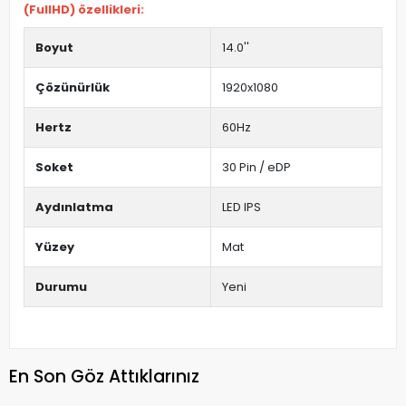
(FullHD) özellikleri:
Boyut
14.0''
Çözünürlük
1920x1080
Hertz
60Hz
Soket
30 Pin / eDP
Aydınlatma
LED IPS
Yüzey
Mat
Durumu
Yeni
En Son Göz Attıklarınız