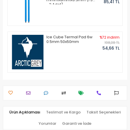
85,41 TL
- 2 Adet)
Ice Cube Termal Pad 6w
%72 indirim
0.5mm 50x50mm
198,38 TL
54,66 TL
Ürün Açıklaması
Teslimat ve Kargo
Taksit Seçenekleri
Yorumlar
Garanti ve İade