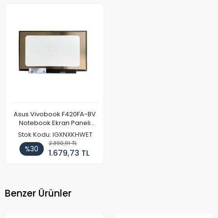
Asus Vivobook F420FA-BV
Notebook Ekran Paneli
(FullHD)
Stok Kodu: IGXNXKHWET
2.390,91 TL
%30
1.679,73 TL
Benzer Ürünler