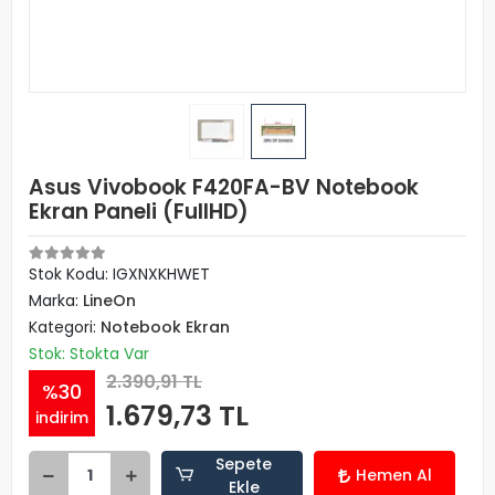
Asus Vivobook F420FA-BV Notebook
Ekran Paneli (FullHD)
Stok Kodu: IGXNXKHWET
Marka:
LineOn
Kategori:
Notebook Ekran
Stok: Stokta Var
2.390,91 TL
%30
1.679,73 TL
indirim
Sepete
Hemen Al
Ekle