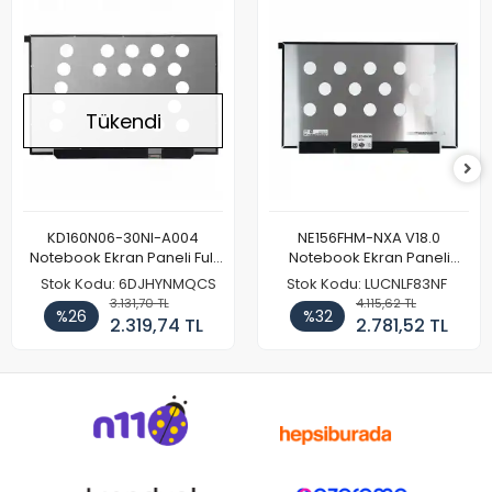
Tükendi
KD160N06-30NI-A004
NE156FHM-NXA V18.0
Notebook Ekran Paneli Full
Notebook Ekran Paneli
HD
144Hz
Stok Kodu: 6DJHYNMQCS
Stok Kodu: LUCNLF83NF
3.131,70 TL
4.115,62 TL
%26
%32
2.319,74 TL
2.781,52 TL