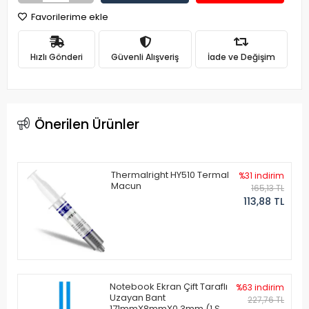
Favorilerime ekle
Hızlı Gönderi
Güvenli Alışveriş
İade ve Değişim
Önerilen Ürünler
Thermalright HY510 Termal
%31 indirim
Macun
165,13 TL
113,88 TL
Notebook Ekran Çift Taraflı
%63 indirim
Uzayan Bant
227,76 TL
171mmX8mmX0.3mm (1 Set