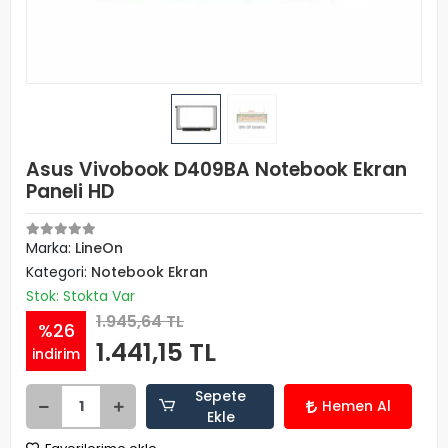
Asus Vivobook D409BA Notebook Ekran
Paneli HD
Marka:
LineOn
Kategori:
Notebook Ekran
Stok: Stokta Var
1.945,64 TL
%26
1.441,15 TL
indirim
Sepete
Hemen Al
Ekle