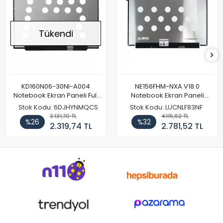
Tükendi
KD160N06-30NI-A004
NE156FHM-NXA V18.0
Notebook Ekran Paneli Full
Notebook Ekran Paneli
HD
144Hz
Stok Kodu: 6DJHYNMQCS
Stok Kodu: LUCNLF83NF
3.131,70 TL
4.115,62 TL
%26
%32
2.319,74 TL
2.781,52 TL