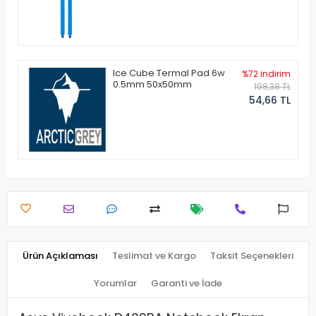
Ice Cube Termal Pad 6w
%72 indirim
0.5mm 50x50mm
198,38 TL
54,66 TL
Ürün Açıklaması
Teslimat ve Kargo
Taksit Seçenekleri
Yorumlar
Garanti ve İade