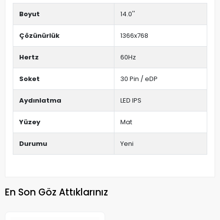
Boyut
14.0''
Çözünürlük
1366x768
Hertz
60Hz
Soket
30 Pin / eDP
Aydınlatma
LED IPS
Yüzey
Mat
Durumu
Yeni
En Son Göz Attıklarınız