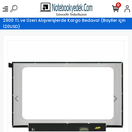
0
2900 TL ve Üzeri Alışverişlerde Kargo Bedava! (Bayiler için
120USD)