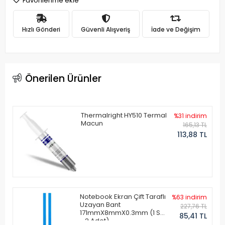
Favorilerime ekle
Hızlı Gönderi
Güvenli Alışveriş
İade ve Değişim
Önerilen Ürünler
Thermalright HY510 Termal
%31 indirim
Macun
165,13 TL
113,88 TL
Notebook Ekran Çift Taraflı
%63 indirim
Uzayan Bant
227,76 TL
171mmX8mmX0.3mm (1 Set
85,41 TL
- 2 Adet)