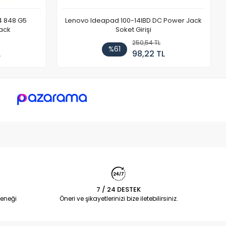
4 848 G5
Lenovo Ideapad 100-14IBD DC Power Jack
ack
Soket Girişi
250,54 TL
%61
L
98,22 TL
7 / 24 DESTEK
eneği
Öneri ve şikayetlerinizi bize iletebilirsiniz.