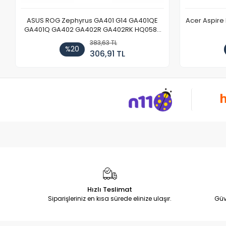
ASUS ROG Zephyrus GA401 G14 GA401QE
Acer Aspire
GA401Q GA402 GA402R GA402RK HQ058T
GA503QR GA503QS GA503QM GA503QE
383,63 TL
GX650 Notebook DC Power Jack Soketi
%20
306,91 TL
Hızlı Teslimat
Siparişleriniz en kısa sürede elinize ulaşır.
Güv