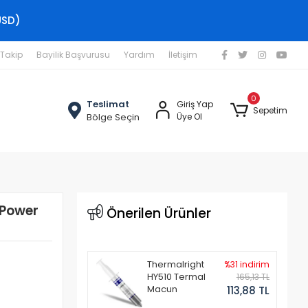
USD)
 Takip
Bayilik Başvurusu
Yardım
İletişim
0
Teslimat
Giriş Yap
Sepetim
Bölge Seçin
Üye Ol
 Power
Önerilen Ürünler
Thermalright
%31 indirim
HY510 Termal
165,13 TL
Macun
113,88 TL