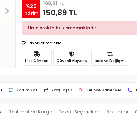
188,61 TL
%20
150,89 TL
indirim
Ürün stokta bulunmamaktadır.
Favorilerime ekle
Hızlı Gönderi
Güvenli Alışveriş
İade ve Değişim
Et
Yorum Yaz
Karşılaştır
Gelince Haber Ver
sı
Teslimat ve Kargo
Taksit Seçenekleri
Yorumlar