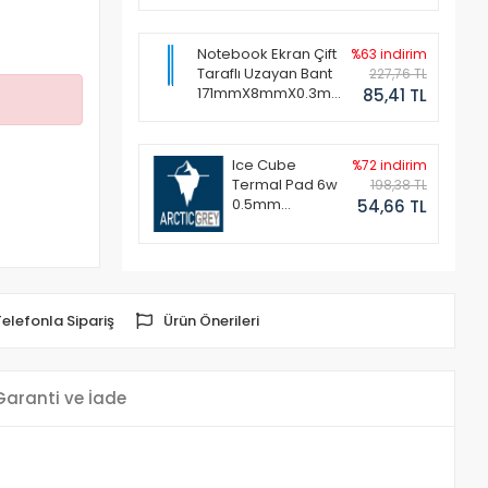
Notebook Ekran Çift
%63 indirim
Taraflı Uzayan Bant
227,76 TL
171mmX8mmX0.3mm
85,41 TL
(1 Set - 2 Adet)
Ice Cube
%72 indirim
Termal Pad 6w
198,38 TL
0.5mm
54,66 TL
50x50mm
Telefonla Sipariş
Ürün Önerileri
Garanti ve İade