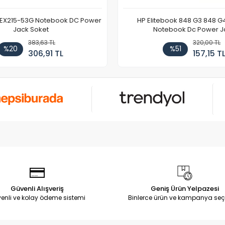
 EX215-53G Notebook DC Power
HP Elitebook 848 G3 848 G
Jack Soket
Notebook Dc Power J
383,63 TL
320,00 TL
%20
%51
306,91 TL
157,15 T
Güvenli Alışveriş
Geniş Ürün Yelpazesi
enli ve kolay ödeme sistemi
Binlerce ürün ve kampanya seç