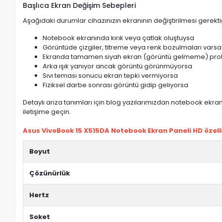
Başlıca Ekran Değişim Sebepleri
Aşağıdaki durumlar cihazınızın ekranının değiştirilmesi gerektiğ
Notebook ekranında kırık veya çatlak oluştuysa
Görüntüde çizgiler, titreme veya renk bozulmaları varsa
Ekranda tamamen siyah ekran (görüntü gelmeme) pro
Arka ışık yanıyor ancak görüntü görünmüyorsa
Sıvı teması sonucu ekran tepki vermiyorsa
Fiziksel darbe sonrası görüntü gidip geliyorsa
Detaylı arıza tanımları için blog yazılarımızdan notebook ekran 
iletişime geçin.
Asus VivoBook 15 X515DA Notebook Ekran Paneli HD özelli
Boyut
Çözünürlük
Hertz
Soket