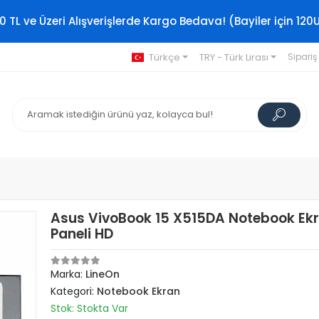
0 TL ve Üzeri Alışverişlerde Kargo Bedava! (Bayiler için 120
Türkçe
TRY - Türk Lirası
Sipariş
Asus VivoBook 15 X515DA Notebook Ek
Paneli HD
Marka:
LineOn
Kategori:
Notebook Ekran
Stok: Stokta Var