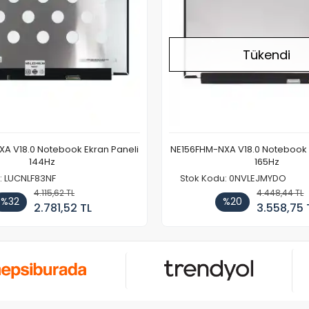
Tükendi
A V18.0 Notebook Ekran Paneli
NE156FHM-NXA V18.0 Notebook 
144Hz
165Hz
: LUCNLF83NF
Stok Kodu: 0NVLEJMYDO
4.115,62 TL
4.448,44 TL
%32
%20
2.781,52 TL
3.558,75 