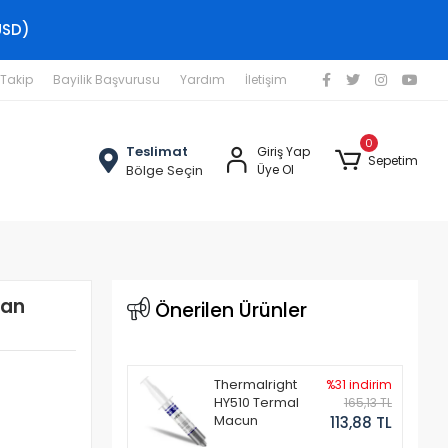
USD)
 Takip
Bayilik Başvurusu
Yardım
İletişim
0
Teslimat
Giriş Yap
Sepetim
Bölge Seçin
Üye Ol
ran
Önerilen Ürünler
Thermalright
%31 indirim
HY510 Termal
165,13 TL
Macun
113,88 TL