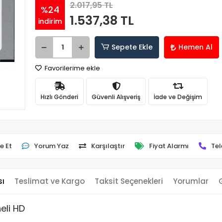
2.017,95 TL
%24
1.537,38 TL
indirim
Sepete Ekle
Hemen Al
Favorilerime ekle
Hızlı Gönderi
Güvenli Alışveriş
İade ve Değişim
e Et
Yorum Yaz
Karşılaştır
Fiyat Alarmı
Tel
sı
Teslimat ve Kargo
Taksit Seçenekleri
Yorumlar
eli HD