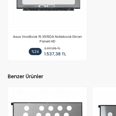
Asus VivoBook 15 X515DA Notebook Ekran
Paneli HD
2.017,95 TL
%24
1.537,38 TL
Benzer Ürünler
Stokta Yok