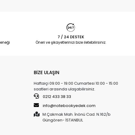
7 / 24 DESTEK
eneği
Öneri ve şikayetlerinizi bize iletebilirsiniz.
BİZE ULAŞIN
Haftaiçi 09:00 - 19:00 Cumartesi 10:00 - 15:00
saatleri arasında ulaşabilirsiniz.
0212 433 38 33
info@notebookyedek.com
M.Çakmak Mah. İnönü Cad. N.162/b
Güngören- İSTANBUL