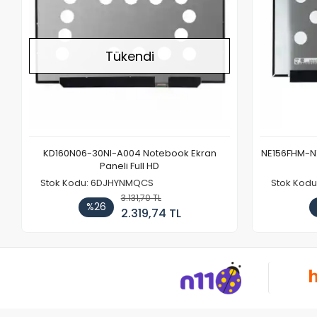
Tükendi
KD160N06-30NI-A004 Notebook Ekran
NE156FHM-NX
Paneli Full HD
Stok Kodu: 6DJHYNMQCS
Stok Kodu
3.131,70 TL
%26
2.319,74 TL