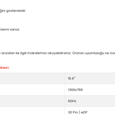
ini gösterebilir:
blemi varsa
arızaları ile ilgili makalemizi okuyabilirsiniz. Ürünün uyumluluğu ve ö
kleri:
15.6''
1366x768
60Hz
30 Pin / eDP