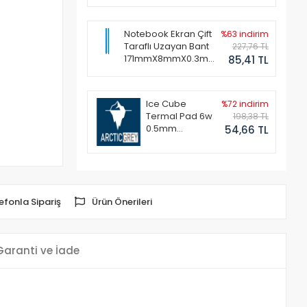
Notebook Ekran Çift
%63 indirim
Taraflı Uzayan Bant
227,76 TL
171mmX8mmX0.3mm
85,41 TL
(1 Set - 2 Adet)
Ice Cube
%72 indirim
Termal Pad 6w
198,38 TL
0.5mm
54,66 TL
50x50mm
efonla Sipariş
Ürün Önerileri
Garanti ve İade