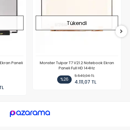
Tükendi
Ekran Paneli
Monster Tulpar T7 V21.2 Notebook Ekran
Paneli Full HD 144Hz
5.549,94 TL
%26
4.111,07 TL
TL