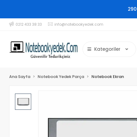
290
0212 433 38 33
info@notebookyedek.com
Kategoriler
Ana Sayfa
Notebook Yedek Parça
Notebook Ekran