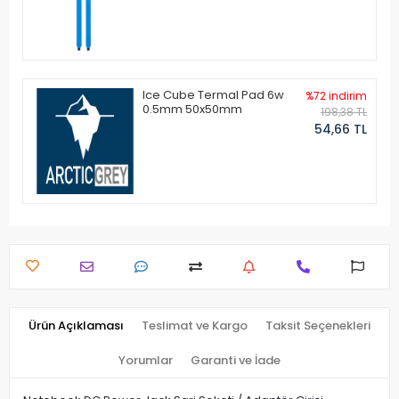
Ice Cube Termal Pad 6w
%72 indirim
0.5mm 50x50mm
198,38 TL
54,66 TL
Ürün Açıklaması
Teslimat ve Kargo
Taksit Seçenekleri
Yorumlar
Garanti ve İade