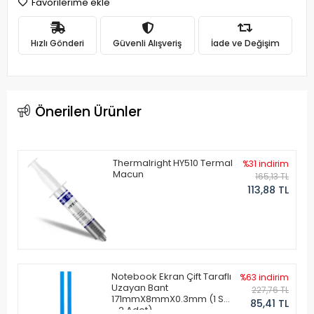
Favorilerime ekle
Hızlı Gönderi
Güvenli Alışveriş
İade ve Değişim
Önerilen Ürünler
Thermalright HY510 Termal
%31 indirim
Macun
165,13 TL
113,88 TL
Notebook Ekran Çift Taraflı
%63 indirim
Uzayan Bant
227,76 TL
171mmX8mmX0.3mm (1 Set
85,41 TL
- 2 Adet)