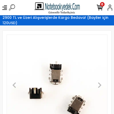
0
2900 TL ve Üzeri Alışverişlerde Kargo Bedava! (Bayiler için
120USD)