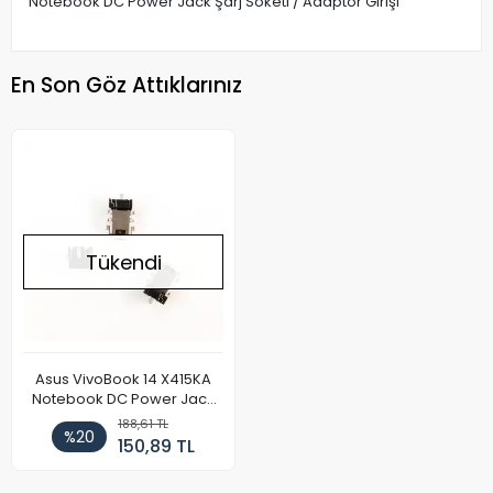
Notebook DC Power Jack Şarj Soketi / Adaptör Girişi
En Son Göz Attıklarınız
Tükendi
Asus VivoBook 14 X415KA
Notebook DC Power Jack
Soketi
188,61 TL
%20
150,89 TL