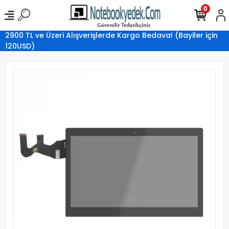
0
2900 TL ve Üzeri Alışverişlerde Kargo Bedava! (Bayiler için
120USD)