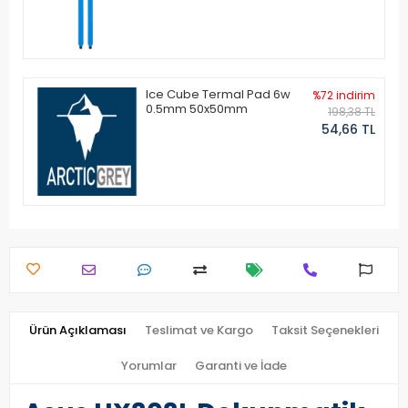
Ice Cube Termal Pad 6w
%72 indirim
0.5mm 50x50mm
198,38 TL
54,66 TL
Ürün Açıklaması
Teslimat ve Kargo
Taksit Seçenekleri
Yorumlar
Garanti ve İade