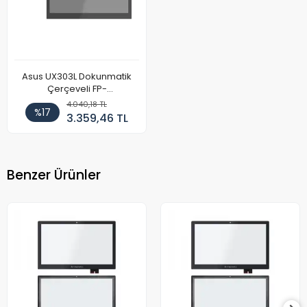
Asus UX303L Dokunmatik
Çerçeveli FP-
ST133SI000AKM-01X
4.040,18 TL
%17
3.359,46 TL
Benzer Ürünler