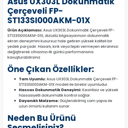
Asus UX303L Dokunmatik
Çerçeveli FP-
ST133SI000AKM-01X
Ürün Açıklaması:
Asus UX303L Dokunmatik Çerçeveli FP-
ST133SI000AKM-01X, dizüstü bilgisayarınızın dokunmatik
ekran deneyimini kusursuz hale getiren yüksek kaliteli bir
yedek parçadır. Hasarlı, kırık veya tepki vermeyen ekranınızı
değiştirerek cihazınızı ilk günkü performansına
kavuşturabilirsiniz.
Öne Çıkan Özellikler:
Tam Uyumlu:
Asus UX303L Dokunmatik Çerçeveli FP-
ST133SI000AKM-01X modeli ile birebir uyumludur.
Hassas Dokunmatik Deneyimi:
Kesintisiz ve yüksek
hassasiyetli dokunmatik kontrol sağlar.
Dayanıklı Malzeme:
Güçlendirilmiş cam yapısı ile
uzun ömürlü kullanım sunar.
Neden Bu Ürünü
Seçmelisiniz?