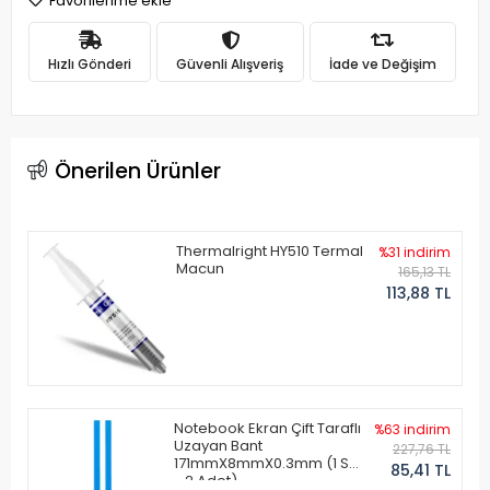
Favorilerime ekle
Hızlı Gönderi
Güvenli Alışveriş
İade ve Değişim
Önerilen Ürünler
Thermalright HY510 Termal
%31 indirim
Macun
165,13 TL
113,88 TL
Notebook Ekran Çift Taraflı
%63 indirim
Uzayan Bant
227,76 TL
171mmX8mmX0.3mm (1 Set
85,41 TL
- 2 Adet)