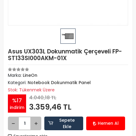
Asus UX303L Dokunmatik Çerçeveli FP-
ST133SI000AKM-01X
Marka:
LineOn
Kategori:
Notebook Dokunmatik Panel
Stok: Tükenmek Üzere
4.040,18 TL
%17
3.359,46 TL
indirim
Sepete
Hemen Al
Ekle