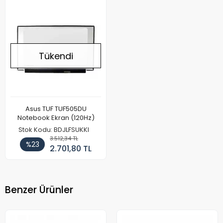
Tükendi
Asus TUF TUF505DU
Notebook Ekran (120Hz)
Stok Kodu: BDJLFSUKKI
3.512,34 TL
%23
2.701,80 TL
Benzer Ürünler