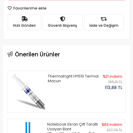
Favorilerime ekle
Hızlı Gönderi
Güvenli Alışveriş
İade ve Değişim
Önerilen Ürünler
Thermalright HY510 Termal
%31 indirim
Macun
165,13 TL
113,88 TL
Notebook Ekran Çift Taraflı
%63 indirim
Uzayan Bant
227,76 TL