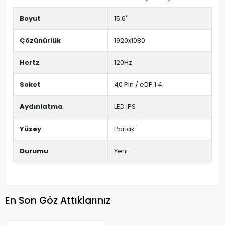
Boyut
15.6''
Çözünürlük
1920x1080
Hertz
120Hz
Soket
40 Pin / eDP 1.4
Aydınlatma
LED IPS
Yüzey
Parlak
Durumu
Yeni
En Son Göz Attıklarınız