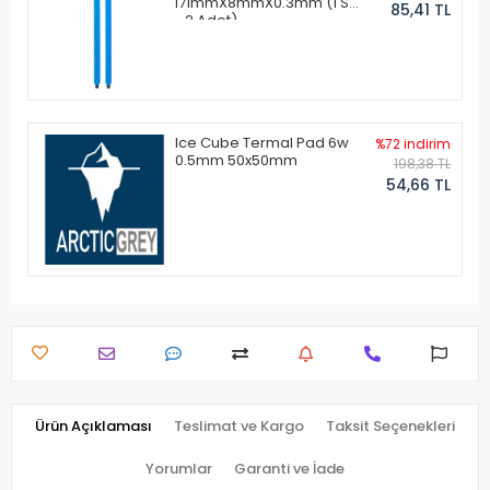
171mmX8mmX0.3mm (1 Set
85,41 TL
- 2 Adet)
Ice Cube Termal Pad 6w
%72 indirim
0.5mm 50x50mm
198,38 TL
54,66 TL
Ürün Açıklaması
Teslimat ve Kargo
Taksit Seçenekleri
Yorumlar
Garanti ve İade