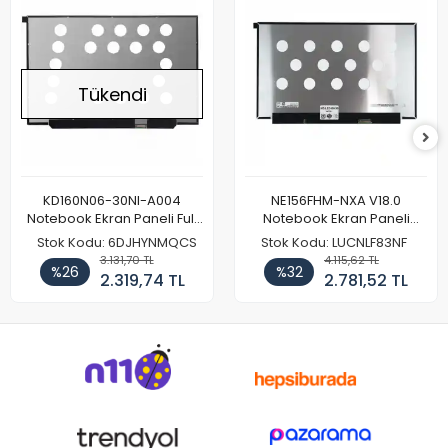
Tükendi
KD160N06-30NI-A004
NE156FHM-NXA V18.0
Notebook Ekran Paneli Full
Notebook Ekran Paneli
HD
144Hz
Stok Kodu: 6DJHYNMQCS
Stok Kodu: LUCNLF83NF
3.131,70 TL
4.115,62 TL
%26
%32
2.319,74 TL
2.781,52 TL