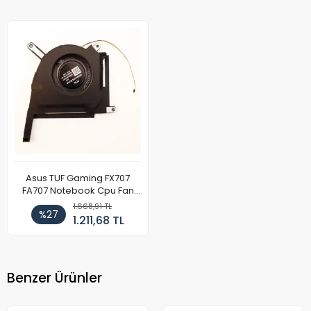
Asus TUF Gaming FX707
FA707 Notebook Cpu Fan
12v (Sol)
1.668,91 TL
%27
1.211,68 TL
Benzer Ürünler