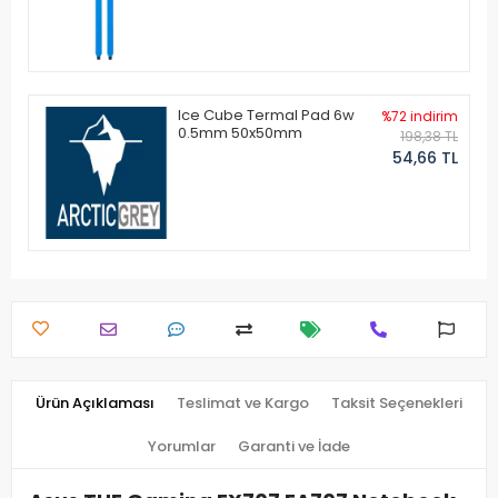
Ice Cube Termal Pad 6w
%72 indirim
0.5mm 50x50mm
198,38 TL
54,66 TL
Ürün Açıklaması
Teslimat ve Kargo
Taksit Seçenekleri
Yorumlar
Garanti ve İade