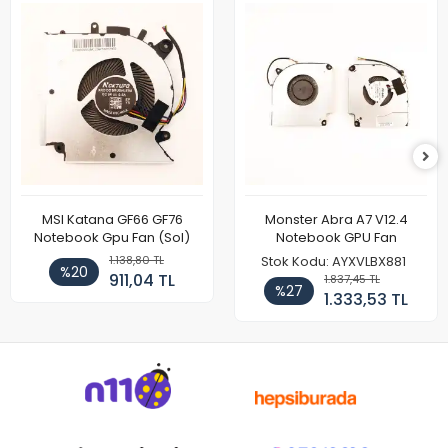
MSI Katana GF66 GF76
Monster Abra A7 V12.4
Notebook Gpu Fan (Sol)
Notebook GPU Fan
1.138,80 TL
Stok Kodu: AYXVLBX881
%20
911,04 TL
1.837,45 TL
%27
1.333,53 TL