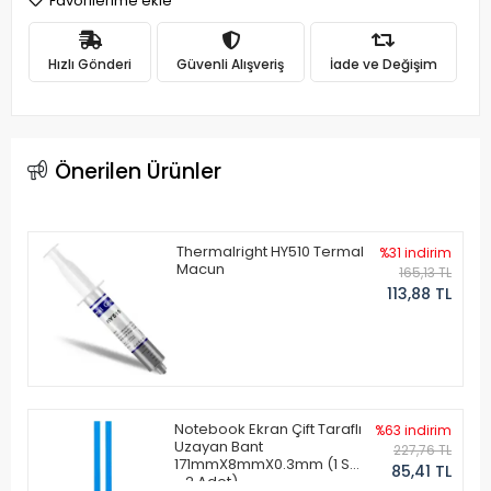
Favorilerime ekle
Hızlı Gönderi
Güvenli Alışveriş
İade ve Değişim
Önerilen Ürünler
Thermalright HY510 Termal
%31 indirim
Macun
165,13 TL
113,88 TL
Notebook Ekran Çift Taraflı
%63 indirim
Uzayan Bant
227,76 TL
171mmX8mmX0.3mm (1 Set
85,41 TL
- 2 Adet)