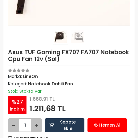
Asus TUF Gaming FX707 FA707 Notebook
Cpu Fan 12v (Sol)
Marka:
LineOn
Kategori:
Notebook Dahili Fan
Stok: Stokta Var
1.668,91 TL
%27
1.211,68 TL
indirim
Sepete
Hemen Al
Ekle