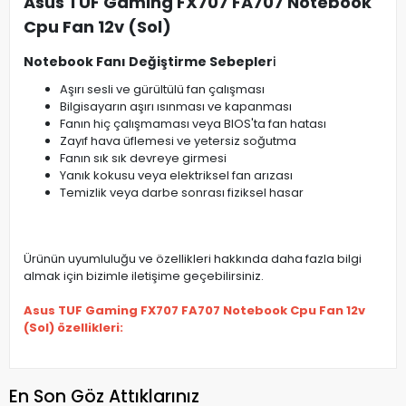
Asus TUF Gaming FX707 FA707 Notebook
Cpu Fan 12v (Sol)
Notebook Fanı Değiştirme Sebepler
i
Aşırı sesli ve gürültülü fan çalışması
Bilgisayarın aşırı ısınması ve kapanması
Fanın hiç çalışmaması veya BIOS'ta fan hatası
Zayıf hava üflemesi ve yetersiz soğutma
Fanın sık sık devreye girmesi
Yanık kokusu veya elektriksel fan arızası
Temizlik veya darbe sonrası fiziksel hasar
Ürünün uyumluluğu ve özellikleri hakkında daha fazla bilgi
almak için bizimle iletişime geçebilirsiniz.
Asus TUF Gaming FX707 FA707 Notebook Cpu Fan 12v
(Sol) özellikleri:
En Son Göz Attıklarınız