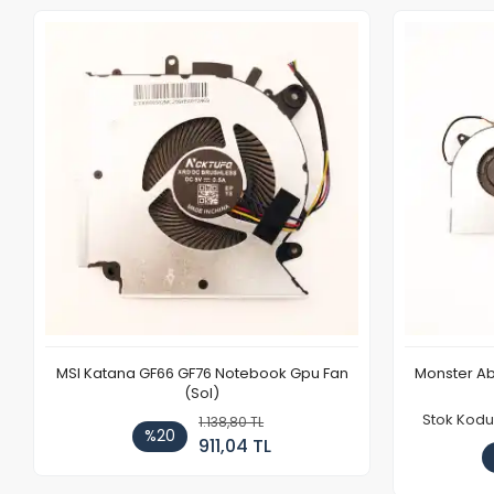
MSI Katana GF66 GF76 Notebook Gpu Fan
Monster Ab
(Sol)
Stok Kodu
1.138,80 TL
%20
911,04 TL