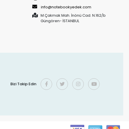
info@notebookyedek.com
M.Çakmak Mah. İnönü Cad. N.162/b
Güngören- İSTANBUL
Bizi Takip Edin