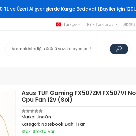
0 TL ve Üzeri Alışverişlerde Kargo Bedava! (Bayiler için 120
Türkçe
TRY - Türk Lirası
Sipariş
Asus TUF Gaming FX507ZM FX507VI No
Cpu Fan 12v (Sol)
Marka:
LineOn
Kategori:
Notebook Dahili Fan
Stok: Stokta Var