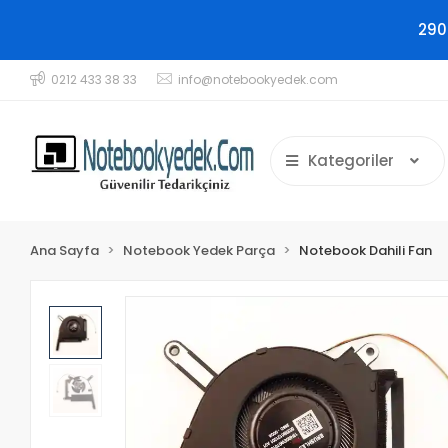
290
0212 433 38 33
info@notebookyedek.com
Kategoriler
Ana Sayfa
Notebook Yedek Parça
Notebook Dahili Fan