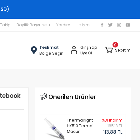
USD)
 Takip
Bayilik Başvurusu
Yardım
İletişim
0
Teslimat
Giriş Yap
Sepetim
Bölge Seçin
Üye Ol
tebook
Önerilen Ürünler
Thermalright
%31 indirim
HY510 Termal
165,13 TL
Macun
113,88 TL