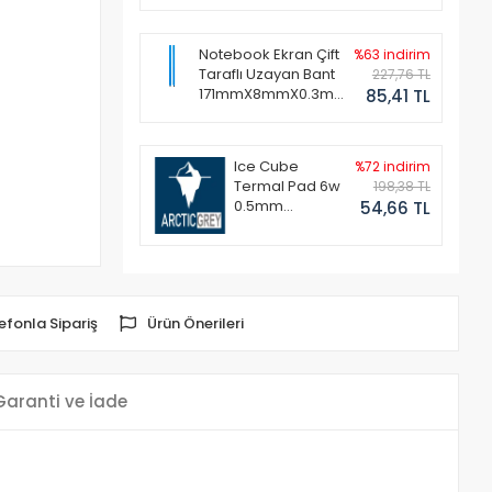
Notebook Ekran Çift
%63 indirim
Taraflı Uzayan Bant
227,76 TL
171mmX8mmX0.3mm
85,41 TL
(1 Set - 2 Adet)
Ice Cube
%72 indirim
Termal Pad 6w
198,38 TL
0.5mm
54,66 TL
50x50mm
efonla Sipariş
Ürün Önerileri
Garanti ve İade