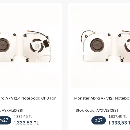
ra A7 V12.4 Notebook GPU Fan
Monster Abra A7 V12.1 Noteb
: AYXVLBX881
Stok Kodu: AYXVLBX881
1.837,45 TL
1.837,45 TL
%27
%27
1.333,53 TL
1.333,53 