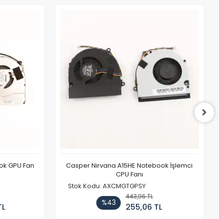
ook GPU Fan
Casper Nirvana A15HE Notebook İşlemci
CPU Fanı
Stok Kodu: AXCMGTGPSY
443,96 TL
%43
TL
255,06 TL