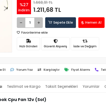
1.668,91 TL
%27
1.211,68 TL
indirim
Sepete Ekle
Hemen Al
Favorilerime ekle
Hızlı Gönderi
Güvenli Alışveriş
İade ve Değişim
e Et
Yorum Yaz
Karşılaştır
Fiyat Alarmı
Tel
sı
Teslimat ve Kargo
Taksit Seçenekleri
Yorumlar
ok Cpu Fan 12v (Sol)