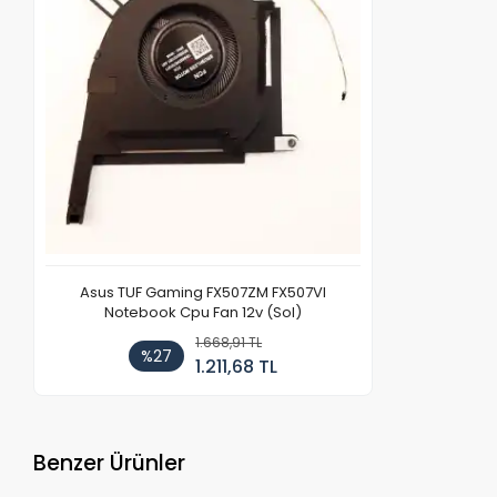
Asus TUF Gaming FX507ZM FX507VI
Notebook Cpu Fan 12v (Sol)
1.668,91 TL
%27
1.211,68 TL
Benzer Ürünler