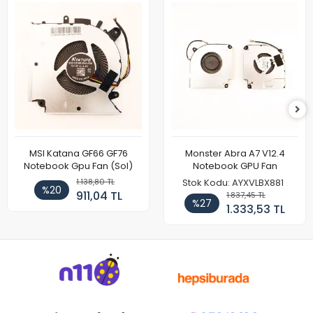
MSI Katana GF66 GF76
Monster Abra A7 V12.4
Notebook Gpu Fan (Sol)
Notebook GPU Fan
1.138,80 TL
Stok Kodu: AYXVLBX881
%20
911,04 TL
1.837,45 TL
%27
1.333,53 TL