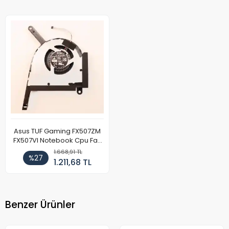
Asus TUF Gaming FX507ZM
FX507VI Notebook Cpu Fan
12v (Sağ)
1.668,91 TL
%27
1.211,68 TL
Benzer Ürünler