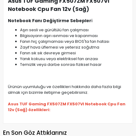
Asus TUF Gaming FX507ZM FX507VI
Notebook Cpu Fan 12v (Sağ)
Notebook Fanı Değiştirme Sebepler
i
Aşırı sesli ve gürültülü fan çalışması
Bilgisayarın aşırı ısınması ve kapanması
Fanın hiç çalışmaması veya BIOS'ta fan hatası
Zayıf hava üflemesi ve yetersiz soğutma
Fanın sık sık devreye girmesi
Yanık kokusu veya elektriksel fan arızası
Temizlik veya darbe sonrası fiziksel hasar
Ürünün uyumluluğu ve özellikleri hakkında daha fazla bilgi
almak için bizimle iletişime geçebilirsiniz.
Asus TUF Gaming FX507ZM FX507VI Notebook Cpu Fan
12v (Sağ) özellikleri:
En Son Göz Attıklarınız