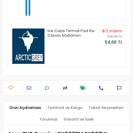
Ice Cube Termal Pad 6w
%72 indirim
0.5mm 50x50mm
198,38 TL
54,66 TL
Ürün Açıklaması
Teslimat ve Kargo
Taksit Seçenekleri
Yorumlar
Garanti ve İade