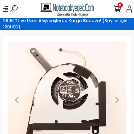
0
2900 TL ve Üzeri Alışverişlerde Kargo Bedava! (Bayiler için
120USD)