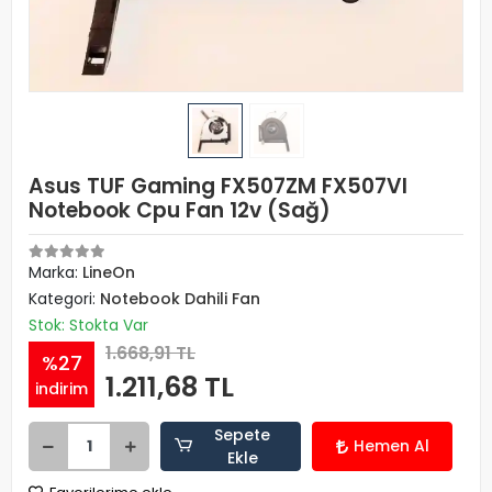
Asus TUF Gaming FX507ZM FX507VI
Notebook Cpu Fan 12v (Sağ)
Marka:
LineOn
Kategori:
Notebook Dahili Fan
Stok: Stokta Var
1.668,91 TL
%27
1.211,68 TL
indirim
Sepete
Hemen Al
Ekle