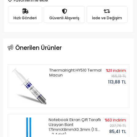
Favorilerime ekle
Hızlı Gönderi
Güvenli Alışveriş
İade ve Değişim
Önerilen Ürünler
Thermalright HY510 Termal
%31 indirim
Macun
165,13 TL
113,88 TL
Notebook Ekran Çift Taraflı
%63 indirim
Uzayan Bant
227,76 TL
171mmX8mmX0.3mm (1 Set
85,41 TL
- 2 Adet)