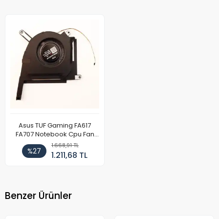
Asus TUF Gaming FA617
FA707 Notebook Cpu Fan
12v (Sol)
1.668,91 TL
%27
1.211,68 TL
Benzer Ürünler