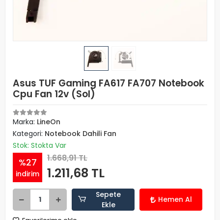
Asus TUF Gaming FA617 FA707 Notebook
Cpu Fan 12v (Sol)
Marka:
LineOn
Kategori:
Notebook Dahili Fan
Stok: Stokta Var
1.668,91 TL
%27
1.211,68 TL
indirim
Sepete
Hemen Al
Ekle