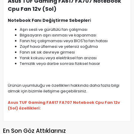
Asus TUF Gaming FA617 FA707 Notebook
Cpu Fan 12v (Sol)
Notebook Fanı Değiştirme Sebepler
i
Aşırı sesli ve gürültülü fan çalışması
Bilgisayarın aşırı ısınması ve kapanması
Fanın hiç çalışmaması veya BIOS'ta fan hatası
Zayıf hava üflemesi ve yetersiz soğutma
Fanın sık sık devreye girmesi
Yanık kokusu veya elektriksel fan arızası
Temizlik veya darbe sonrası fiziksel hasar
Ürünün uyumluluğu ve özellikleri hakkında daha fazla bilgi
almak için bizimle iletişime geçebilirsiniz.
Asus TUF Gaming FA617 FA707 Notebook Cpu Fan 12v
(Sol) özellikleri:
En Son Göz Attıklarınız