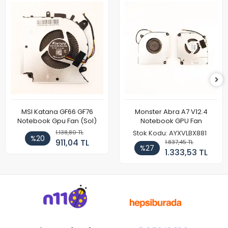
MSI Katana GF66 GF76
Monster Abra A7 V12.4
Notebook Gpu Fan (Sol)
Notebook GPU Fan
1.138,80 TL
Stok Kodu: AYXVLBX881
%20
911,04 TL
1.837,45 TL
%27
1.333,53 TL