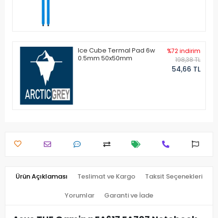
Ice Cube Termal Pad 6w
%72 indirim
0.5mm 50x50mm
198,38 TL
54,66 TL
Ürün Açıklaması
Teslimat ve Kargo
Taksit Seçenekleri
Yorumlar
Garanti ve İade