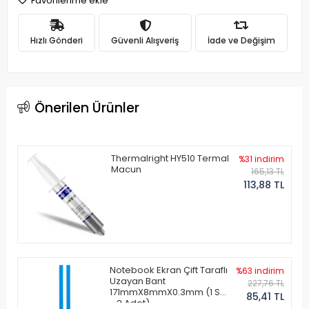
Favorilerime ekle
Hızlı Gönderi
Güvenli Alışveriş
İade ve Değişim
Önerilen Ürünler
Thermalright HY510 Termal
%31 indirim
Macun
165,13 TL
113,88 TL
Notebook Ekran Çift Taraflı
%63 indirim
Uzayan Bant
227,76 TL
171mmX8mmX0.3mm (1 Set
85,41 TL
- 2 Adet)