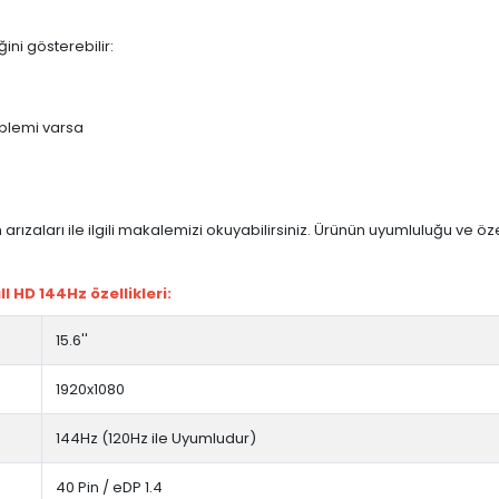
ini gösterebilir:
blemi varsa
arızaları ile ilgili makalemizi okuyabilirsiniz. Ürünün uyumluluğu ve ö
 HD 144Hz özellikleri:
15.6''
1920x1080
144Hz (120Hz ile Uyumludur)
40 Pin / eDP 1.4