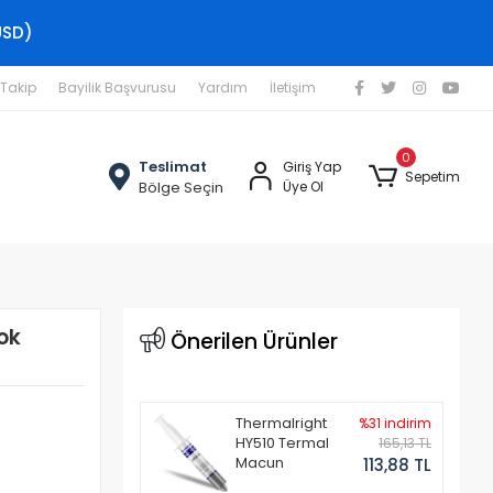
USD)
 Takip
Bayilik Başvurusu
Yardım
İletişim
0
Teslimat
Giriş Yap
Sepetim
Bölge Seçin
Üye Ol
ok
Önerilen Ürünler
Thermalright
%31 indirim
HY510 Termal
165,13 TL
Macun
113,88 TL