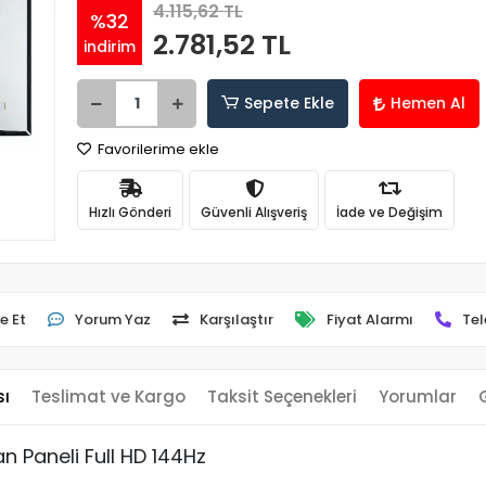
4.115,62 TL
%32
2.781,52 TL
indirim
Sepete Ekle
Hemen Al
Favorilerime ekle
Hızlı Gönderi
Güvenli Alışveriş
İade ve Değişim
e Et
Yorum Yaz
Karşılaştır
Fiyat Alarmı
Tel
sı
Teslimat ve Kargo
Taksit Seçenekleri
Yorumlar
 Paneli Full HD 144Hz