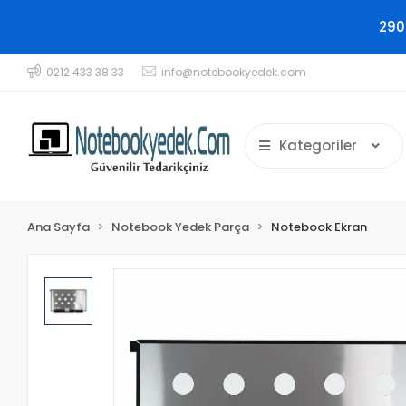
290
0212 433 38 33
info@notebookyedek.com
Kategoriler
Ana Sayfa
Notebook Yedek Parça
Notebook Ekran