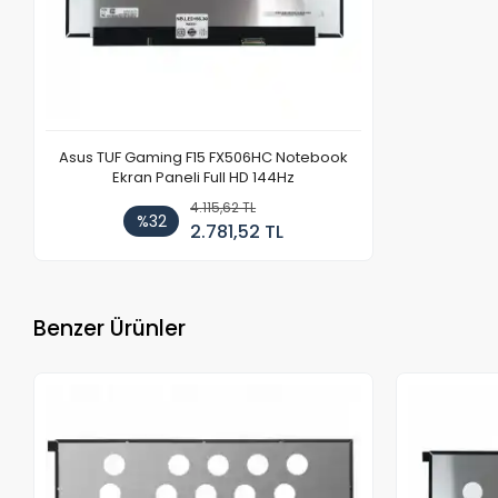
Asus TUF Gaming F15 FX506HC Notebook
Ekran Paneli Full HD 144Hz
4.115,62 TL
%32
2.781,52 TL
Benzer Ürünler
Stokta Yok