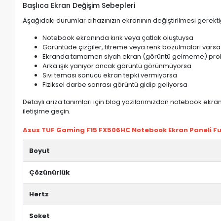
Başlıca Ekran Değişim Sebepleri
Aşağıdaki durumlar cihazınızın ekranının değiştirilmesi gerektiğ
Notebook ekranında kırık veya çatlak oluştuysa
Görüntüde çizgiler, titreme veya renk bozulmaları varsa
Ekranda tamamen siyah ekran (görüntü gelmeme) pro
Arka ışık yanıyor ancak görüntü görünmüyorsa
Sıvı teması sonucu ekran tepki vermiyorsa
Fiziksel darbe sonrası görüntü gidip geliyorsa
Detaylı arıza tanımları için blog yazılarımızdan notebook ekran 
iletişime geçin.
Asus TUF Gaming F15 FX506HC Notebook Ekran Paneli Full
Boyut
Çözünürlük
Hertz
Soket