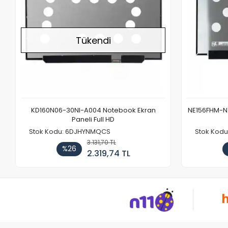
Tükendi
KD160N06-30NI-A004 Notebook Ekran
NE156FHM-NX
Paneli Full HD
Stok Kodu: 6DJHYNMQCS
Stok Kodu
3.131,70 TL
%26
2.319,74 TL