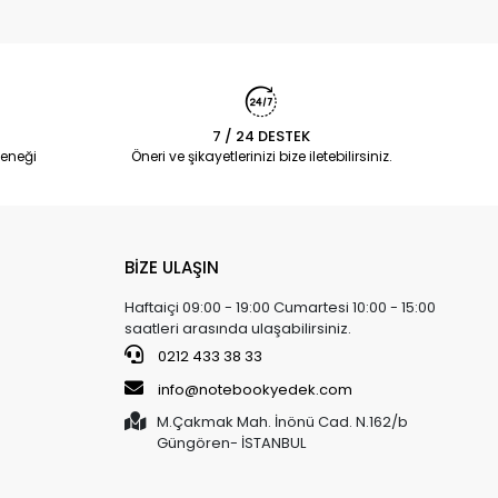
7 / 24 DESTEK
eneği
Öneri ve şikayetlerinizi bize iletebilirsiniz.
BİZE ULAŞIN
Haftaiçi 09:00 - 19:00 Cumartesi 10:00 - 15:00
saatleri arasında ulaşabilirsiniz.
0212 433 38 33
info@notebookyedek.com
M.Çakmak Mah. İnönü Cad. N.162/b
Güngören- İSTANBUL