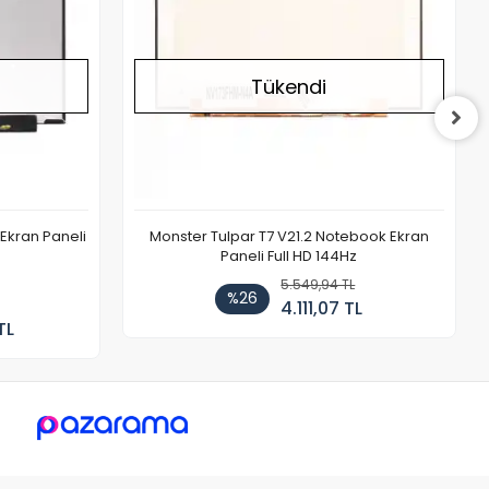
Tükendi
Ekran Paneli
Monster Tulpar T7 V21.2 Notebook Ekran
Paneli Full HD 144Hz
5.549,94 TL
%26
4.111,07 TL
TL