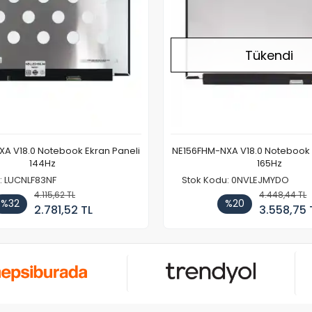
Tükendi
A V18.0 Notebook Ekran Paneli
NE156FHM-NXA V18.0 Notebook 
144Hz
165Hz
: LUCNLF83NF
Stok Kodu: 0NVLEJMYDO
4.115,62 TL
4.448,44 TL
%32
%20
2.781,52 TL
3.558,75 