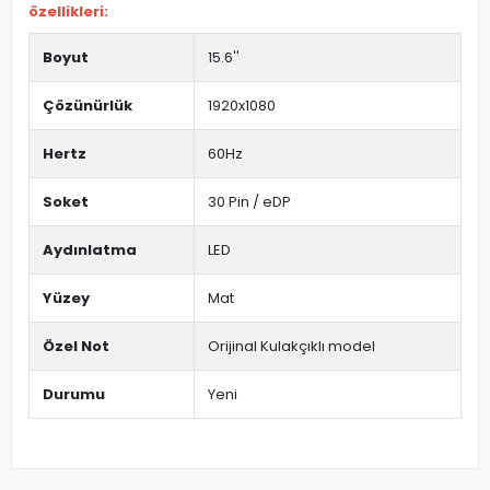
özellikleri:
Boyut
15.6''
Çözünürlük
1920x1080
Hertz
60Hz
Soket
30 Pin / eDP
Aydınlatma
LED
Yüzey
Mat
Özel Not
Orijinal Kulakçıklı model
Durumu
Yeni