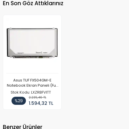
En Son Göz Attıklarınız
Asus TUF FX504GM-E
Notebook Ekran Paneli (Full
HD)
Stok Kodu: LXZRBFVITT
2.235,46 TL
%29
1.594,32 TL
Benzer Ürünler