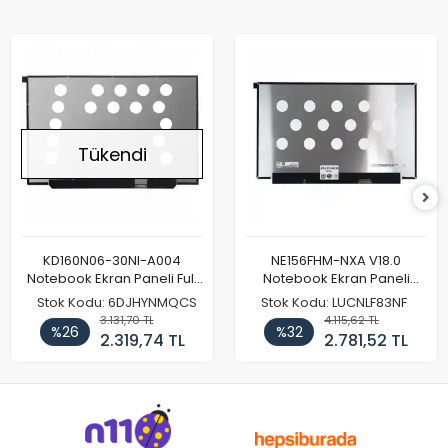
Tükendi
KD160N06-30NI-A004
NE156FHM-NXA V18.0
Notebook Ekran Paneli Full
Notebook Ekran Paneli
HD
144Hz
Stok Kodu: 6DJHYNMQCS
Stok Kodu: LUCNLF83NF
3.131,70 TL
4.115,62 TL
%26
%32
2.319,74 TL
2.781,52 TL