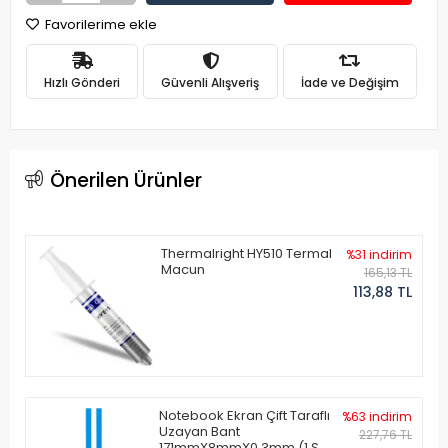
Favorilerime ekle
Hızlı Gönderi
Güvenli Alışveriş
İade ve Değişim
Önerilen Ürünler
Thermalright HY510 Termal
%31 indirim
Macun
165,13 TL
113,88 TL
Notebook Ekran Çift Taraflı
%63 indirim
Uzayan Bant
227,76 TL
171mmX8mmX0.3mm (1 Set