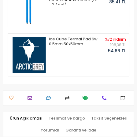
85,41 TL
- 2 Adet)
Ice Cube Termal Pad 6w
%72 indirim
0.5mm 50x50mm
198,38 TL
54,66 TL
Ürün Açıklaması
Teslimat ve Kargo
Taksit Seçenekleri
Yorumlar
Garanti ve İade