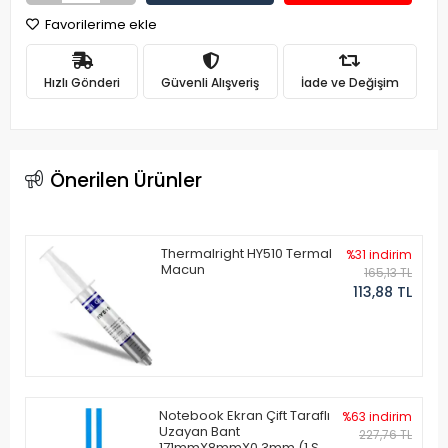
Favorilerime ekle
Hızlı Gönderi
Güvenli Alışveriş
İade ve Değişim
Önerilen Ürünler
Thermalright HY510 Termal
%31 indirim
Macun
165,13 TL
113,88 TL
Notebook Ekran Çift Taraflı
%63 indirim
Uzayan Bant
227,76 TL
171mmX8mmX0.3mm (1 Set