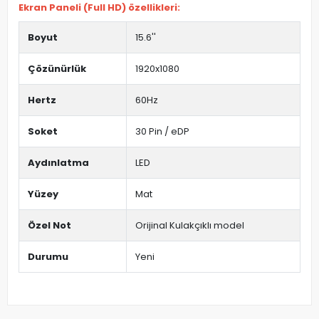
Ekran Paneli (Full HD) özellikleri:
Boyut
15.6''
Çözünürlük
1920x1080
Hertz
60Hz
Soket
30 Pin / eDP
Aydınlatma
LED
Yüzey
Mat
Özel Not
Orijinal Kulakçıklı model
Durumu
Yeni