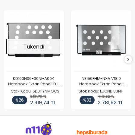
Tükendi
KD160N06-30NI-A004
NE156FHM-NXA V18.0
Notebook Ekran Paneli Full
Notebook Ekran Paneli
HD
144Hz
Stok Kodu: 6DJHYNMQCS
Stok Kodu: LUCNLF83NF
3.131,70 TL
4.115,62 TL
%26
%32
2.319,74 TL
2.781,52 TL