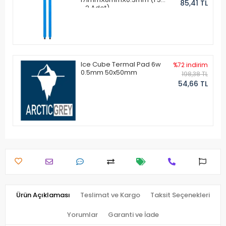
85,41 TL
- 2 Adet)
Ice Cube Termal Pad 6w
%72 indirim
0.5mm 50x50mm
198,38 TL
54,66 TL
Ürün Açıklaması
Teslimat ve Kargo
Taksit Seçenekleri
Yorumlar
Garanti ve İade