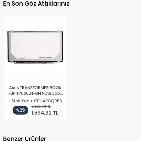
En Son Göz Attıklarınız
Asus TRANSFORMER BOOK
FLIP TP500LN-DN Notebook
Ekran Paneli (Full HD)
Stok Kodu: CBUAPCQRBS
2.235,46 TL
%29
1.594,32 TL
Benzer Ürünler