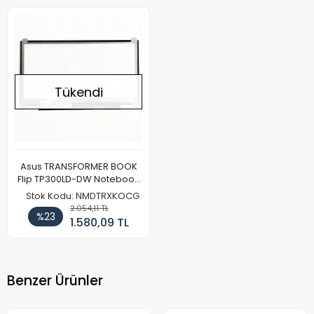
Tükendi
Asus TRANSFORMER BOOK
Flip TP300LD-DW Notebook
Ekran Paneli
Stok Kodu: NMDTRXKOCG
2.054,11 TL
%23
1.580,09 TL
Benzer Ürünler