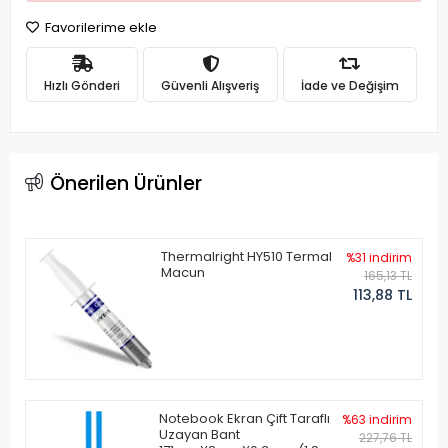
Favorilerime ekle
Hızlı Gönderi
Güvenli Alışveriş
İade ve Değişim
Önerilen Ürünler
Thermalright HY510 Termal
%31 indirim
Macun
165,13 TL
113,88 TL
Notebook Ekran Çift Taraflı
%63 indirim
Uzayan Bant
227,76 TL