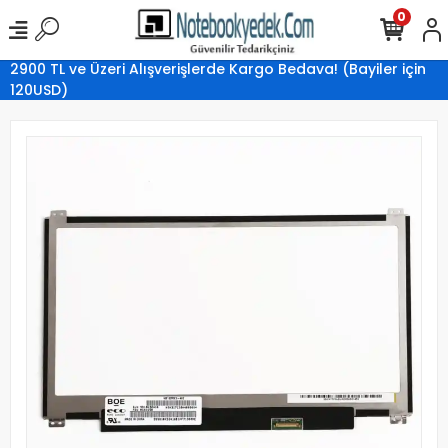
0
2900 TL ve Üzeri Alışverişlerde Kargo Bedava! (Bayiler için
120USD)