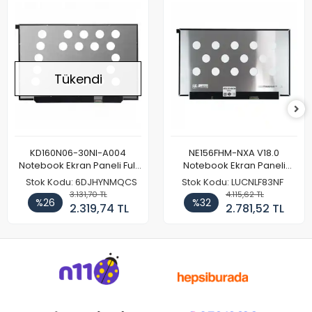
Tükendi
KD160N06-30NI-A004
NE156FHM-NXA V18.0
Notebook Ekran Paneli Full
Notebook Ekran Paneli
HD
144Hz
Stok Kodu: 6DJHYNMQCS
Stok Kodu: LUCNLF83NF
3.131,70 TL
4.115,62 TL
%26
%32
2.319,74 TL
2.781,52 TL