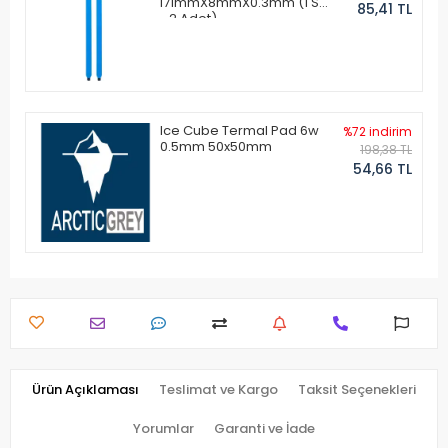
171mmX8mmX0.3mm (1 Set
85,41 TL
- 2 Adet)
Ice Cube Termal Pad 6w
%72 indirim
0.5mm 50x50mm
198,38 TL
54,66 TL
Ürün Açıklaması
Teslimat ve Kargo
Taksit Seçenekleri
Yorumlar
Garanti ve İade