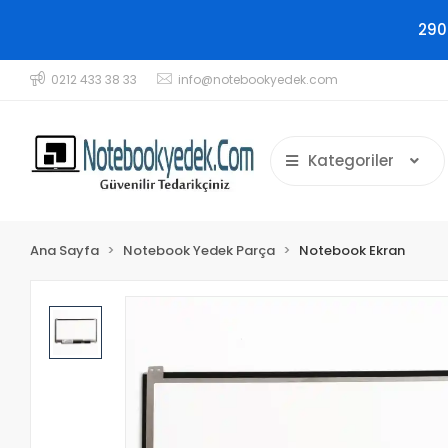
290
0212 433 38 33
info@notebookyedek.com
Kategoriler
Ana Sayfa
Notebook Yedek Parça
Notebook Ekran