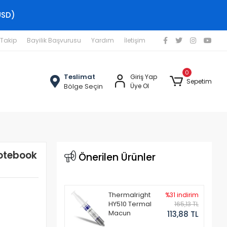
USD)
 Takip
Bayilik Başvurusu
Yardım
İletişim
0
Teslimat
Giriş Yap
Sepetim
Bölge Seçin
Üye Ol
otebook
Önerilen Ürünler
Thermalright
%31 indirim
HY510 Termal
165,13 TL
Macun
113,88 TL