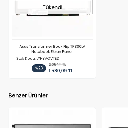
Tükendi
Asus Transformer Book Flip TP300LA
Notebook Ekran Paneli
Stok Kodu: LYHYVQVTED
2.054,11 TL
%23
1.580,09 TL
Benzer Ürünler
Stokta Yok