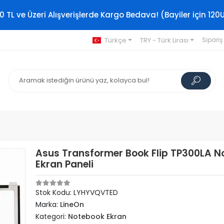
0 TL ve Üzeri Alışverişlerde Kargo Bedava! (Bayiler için 120
Türkçe
TRY - Türk Lirası
Sipariş
Asus Transformer Book Flip TP300LA N
Ekran Paneli
Stok Kodu: LYHYVQVTED
Marka:
LineOn
Kategori:
Notebook Ekran