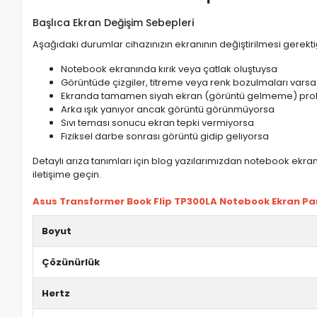
Başlıca Ekran Değişim Sebepleri
Aşağıdaki durumlar cihazınızın ekranının değiştirilmesi gerektiğ
Notebook ekranında kırık veya çatlak oluştuysa
Görüntüde çizgiler, titreme veya renk bozulmaları varsa
Ekranda tamamen siyah ekran (görüntü gelmeme) pro
Arka ışık yanıyor ancak görüntü görünmüyorsa
Sıvı teması sonucu ekran tepki vermiyorsa
Fiziksel darbe sonrası görüntü gidip geliyorsa
Detaylı arıza tanımları için blog yazılarımızdan notebook ekran 
iletişime geçin.
Asus Transformer Book Flip TP300LA Notebook Ekran Panel
Boyut
Çözünürlük
Hertz