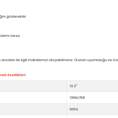
ini gösterebilir:
blemi varsa
arızaları ile ilgili makalemizi okuyabilirsiniz. Ürünün uyumluluğu ve ö
i özellikleri:
13.3''
1366x768
60Hz