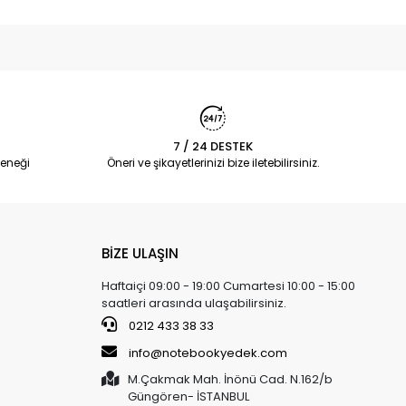
7 / 24 DESTEK
eneği
Öneri ve şikayetlerinizi bize iletebilirsiniz.
BİZE ULAŞIN
Haftaiçi 09:00 - 19:00 Cumartesi 10:00 - 15:00
saatleri arasında ulaşabilirsiniz.
0212 433 38 33
info@notebookyedek.com
M.Çakmak Mah. İnönü Cad. N.162/b
Güngören- İSTANBUL