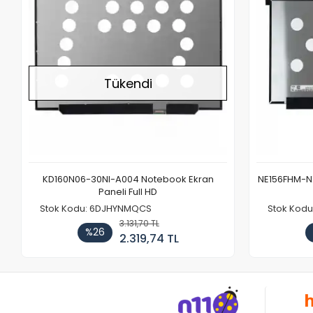
Tükendi
KD160N06-30NI-A004 Notebook Ekran
NE156FHM-NX
Paneli Full HD
Stok Kodu: 6DJHYNMQCS
Stok Kodu
3.131,70 TL
%26
2.319,74 TL