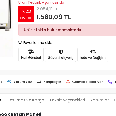
Ürün Tedarik Aşamasında
2.054,11 TL
%23
1.580,09 TL
indirim
Ürün stokta bulunmamaktadır.
Favorilerime ekle
Hızlı Gönderi
Güvenli Alışveriş
İade ve Değişim
Et
Yorum Yaz
Karşılaştır
Gelince Haber Ver
sı
Teslimat ve Kargo
Taksit Seçenekleri
Yorumlar
ook Ekran Paneli