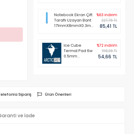
Notebook Ekran Çift
%63 indirim
Taraflı Uzayan Bant
227,76 TL
171mmX8mmX0.3mm
85,41 TL
(1 Set - 2 Adet)
Ice Cube
%72 indirim
Termal Pad 6w
198,38 TL
0.5mm
54,66 TL
50x50mm
Telefonla Sipariş
Ürün Önerileri
Garanti ve İade