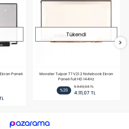
Tükendi
Ekran Paneli
Monster Tulpar T7 V21.2 Notebook Ekran
Paneli Full HD 144Hz
5.549,94 TL
%26
4.111,07 TL
TL