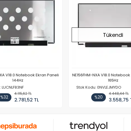
Tükendi
A V18.0 Notebook Ekran Paneli
NE156FHM-NXA V18.0 Notebook 
144Hz
165Hz
: LUCNLF83NF
Stok Kodu: 0NVLEJMYDO
4.115,62 TL
4.448,44 TL
%32
%20
2.781,52 TL
3.558,75 