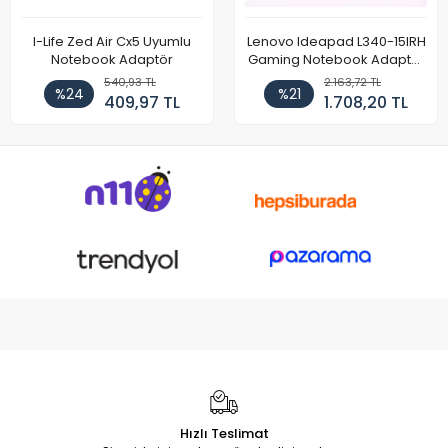
I-Life Zed Air Cx5 Uyumlu
Lenovo Ideapad L340-15IRH
Notebook Adaptör
Gaming Notebook Adaptör
Cihazı Şarj Aleti (150W)
540,93 TL
2.163,72 TL
%24
%21
409,97 TL
1.708,20 TL
Hızlı Teslimat