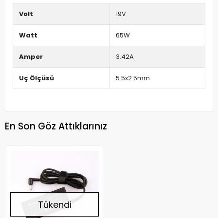
Volt
19V
Watt
65W
Amper
3.42A
Uç Ölçüsü
5.5x2.5mm
En Son Göz Attıklarınız
Tükendi