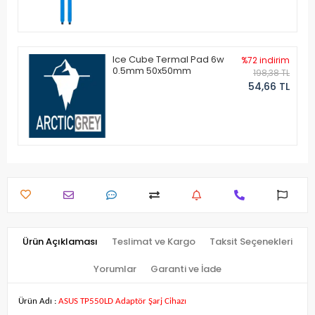
Ice Cube Termal Pad 6w
%72 indirim
0.5mm 50x50mm
198,38 TL
54,66 TL
Ürün Açıklaması
Teslimat ve Kargo
Taksit Seçenekleri
Yorumlar
Garanti ve İade
Ürün Adı :
ASUS TP550LD Adaptör Şarj Cihazı