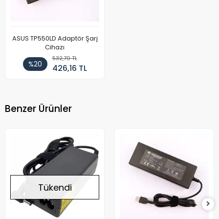
ASUS TP550LD Adaptör Şarj
Cihazı
532,70 TL
%20
426,16 TL
Benzer Ürünler
Tükendi