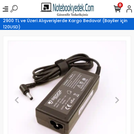
0
2900 TL ve Üzeri Alışverişlerde Kargo Bedava! (Bayiler için
120USD)