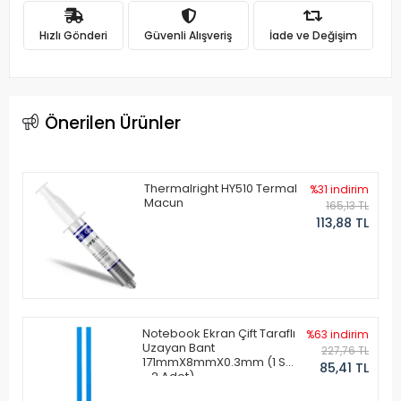
Hızlı Gönderi
Güvenli Alışveriş
İade ve Değişim
Önerilen Ürünler
Thermalright HY510 Termal
%31 indirim
Macun
165,13 TL
113,88 TL
Notebook Ekran Çift Taraflı
%63 indirim
Uzayan Bant
227,76 TL
171mmX8mmX0.3mm (1 Set
85,41 TL
- 2 Adet)