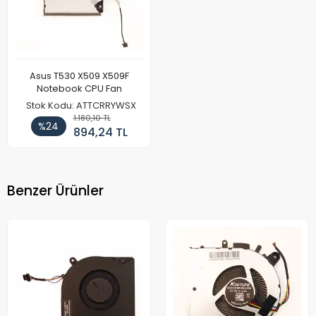
Asus T530 X509 X509F
Notebook CPU Fan
Stok Kodu: ATTCRRYWSX
1.180,10 TL
%24
894,24 TL
Benzer Ürünler