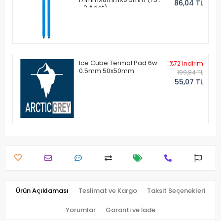
86,04 TL
- 2 Adet)
Ice Cube Termal Pad 6w
%72 indirim
0.5mm 50x50mm
199,84 TL
55,07 TL
Ürün Açıklaması
Teslimat ve Kargo
Taksit Seçenekleri
Yorumlar
Garanti ve İade