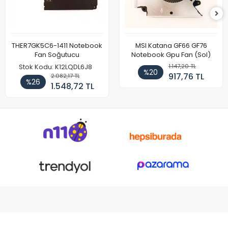
THER7GK5C6-1411 Notebook
MSI Katana GF66 GF76
Fan Soğutucu
Notebook Gpu Fan (Sol)
1.147,20 TL
Stok Kodu: K12LQDL6J8
%20
917,76 TL
2.082,17 TL
%26
1.548,72 TL