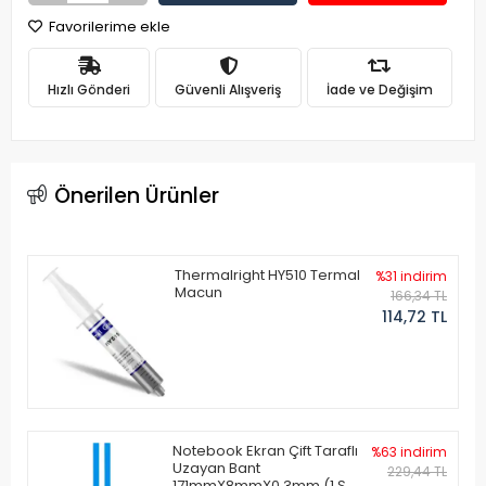
Favorilerime ekle
Hızlı Gönderi
Güvenli Alışveriş
İade ve Değişim
Önerilen Ürünler
Thermalright HY510 Termal
%31 indirim
Macun
166,34 TL
114,72 TL
Notebook Ekran Çift Taraflı
%63 indirim
Uzayan Bant
229,44 TL
171mmX8mmX0.3mm (1 Set