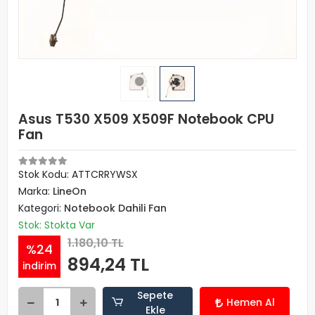
Asus T530 X509 X509F Notebook CPU
Fan
Stok Kodu: ATTCRRYWSX
Marka:
LineOn
Kategori:
Notebook Dahili Fan
Stok: Stokta Var
1.180,10 TL
%24
894,24 TL
indirim
Sepete
Hemen Al
Ekle