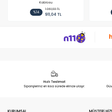
Kablosu
1.061,93 TL
%14
911,04 TL
Hızlı Teslimat
Siparişleriniz en kısa sürede elinize ulaşır.
Güv
KURUMSAL
MÜŞTERİ HİZ