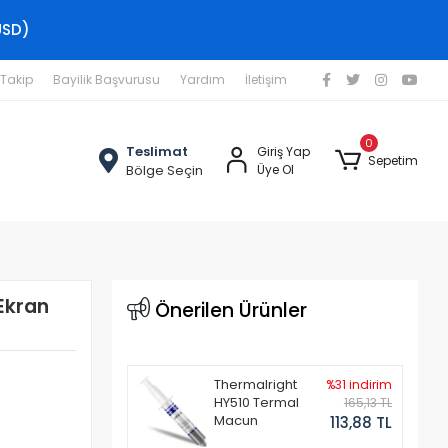
USD)
 Takip
Bayilik Başvurusu
Yardım
İletişim
0
Teslimat
Giriş Yap
Sepetim
Bölge Seçin
Üye Ol
Ekran
Önerilen Ürünler
Thermalright
%31 indirim
HY510 Termal
165,13 TL
Macun
113,88 TL