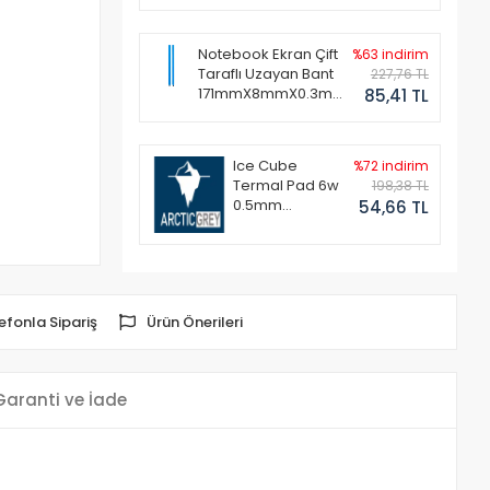
Notebook Ekran Çift
%63 indirim
Taraflı Uzayan Bant
227,76 TL
171mmX8mmX0.3mm
85,41 TL
(1 Set - 2 Adet)
Ice Cube
%72 indirim
Termal Pad 6w
198,38 TL
0.5mm
54,66 TL
50x50mm
efonla Sipariş
Ürün Önerileri
Garanti ve İade