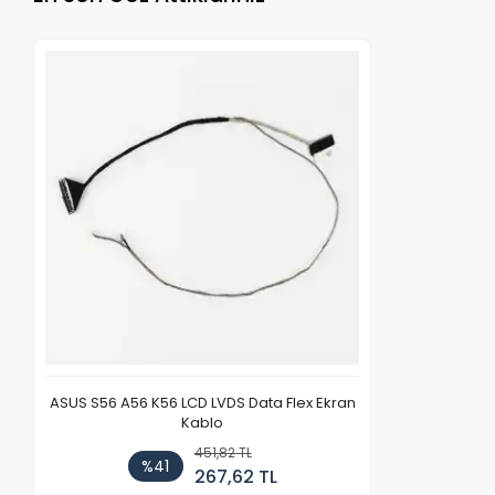
ASUS S56 A56 K56 LCD LVDS Data Flex Ekran
Kablo
451,82 TL
%41
267,62 TL