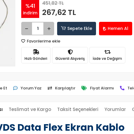
451,82 TL
%41
267,62 TL
indirim
Sepete Ekle
Hemen Al
Favorilerime ekle
Hızlı Gönderi
Güvenli Alışveriş
İade ve Değişim
e Et
Yorum Yaz
Karşılaştır
Fiyat Alarmı
Tel
sı
Teslimat ve Kargo
Taksit Seçenekleri
Yorumlar
DS Data Flex Ekran Kablo