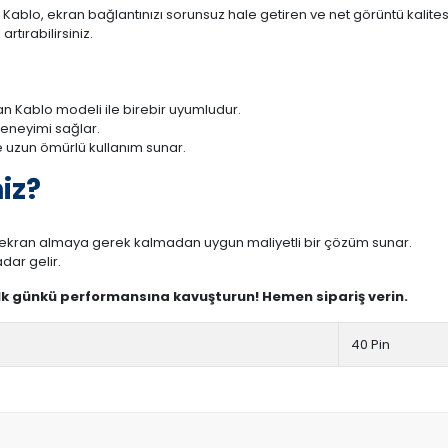
ablo, ekran bağlantınızı sorunsuz hale getiren ve net görüntü kalitesi
rtırabilirsiniz.
n Kablo modeli ile birebir uyumludur.
deneyimi sağlar.
 uzun ömürlü kullanım sunar.
iz?
r ekran almaya gerek kalmadan uygun maliyetli bir çözüm sunar.
dar gelir.
ilk günkü performansına kavuşturun! Hemen sipariş verin.
40 Pin