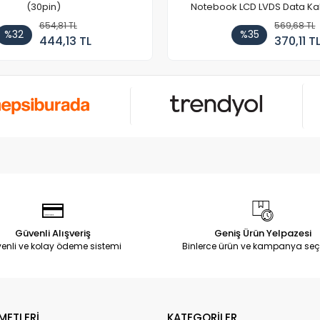
(30pin)
Notebook LCD LVDS Data Ka
654,81 TL
569,68 TL
%32
%35
444,13 TL
370,11 T
Güvenli Alışveriş
Geniş Ürün Yelpazesi
enli ve kolay ödeme sistemi
Binlerce ürün ve kampanya seç
METLERİ
KATEGORİLER