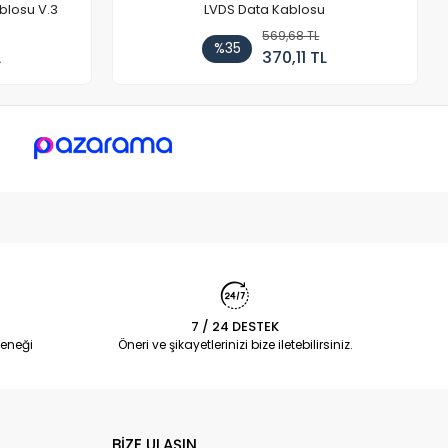
blosu V.3
LVDS Data Kablosu
569,68 TL
%35
L
370,11 TL
7 / 24 DESTEK
eneği
Öneri ve şikayetlerinizi bize iletebilirsiniz.
BİZE ULAŞIN