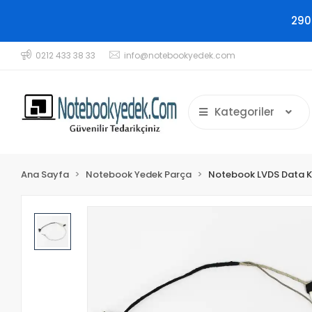
290
0212 433 38 33
info@notebookyedek.com
Kategoriler
Ana Sayfa
Notebook Yedek Parça
Notebook LVDS Data K