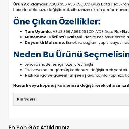
Ürün Açıklaması:
ASUS S56 A56 K56 LCD LVDS Data Flex Ekran K
hasarlı kablonuzu değiştirerek cihazınızın ekran performansını a
Öne Çıkan Özellikler:
Tam Uyumlu:
ASUS S56 A56 K56 LCD LVDS Data Flex Ekra
Mükemmel Görüntü Kalitesi:
Net ve kesintisiz ekran 
Dayanıklı Malzeme:
Esnek ve sağlam yapısı sayesinde
Neden Bu Ürünü Seçmelisin
Lenovo modelleri için özel üretilmiştir.
Eski veya hasar görmüş kablonuzu değiştirerek yeni bi
Hızlı kargo ve güvenli alışveriş
avantajıyla kapınıza ka
Hasarlı veya kopmuş kablonuzu değiştirerek cihazınızı 
Pin Sayısı
En Son Göz Attıklarınız