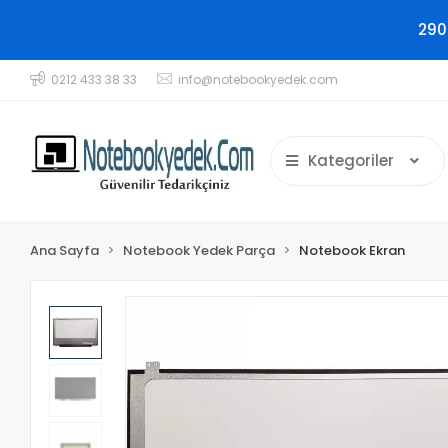
290
0212 433 38 33
info@notebookyedek.com
Kategoriler
Ana Sayfa
Notebook Yedek Parça
Notebook Ekran