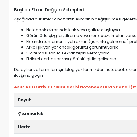
Başlıca Ekran Değişim Sebepleri
Aşağıdaki durumlar cihazınızın ekranının değiştirilmesi gerektiğ
Notebook ekranında kırık veya çatlak oluştuysa
Görüntüde çizgiler, titreme veya renk bozulmaları varsa
Ekranda tamamen siyah ekran (görüntü gelmeme) pro
Arka ışık yanıyor ancak görüntü görünmüyorsa
Sıvı teması sonucu ekran tepki vermiyorsa
Fiziksel darbe sonrası görüntü gidip geliyorsa
Detaylı arıza tanımları için blog yazılarımızdan notebook ekran 
iletişime geçin.
Asus ROG Strix GL703GE Serisi Notebook Ekran Paneli (120h
Boyut
Çözünürlük
Hertz