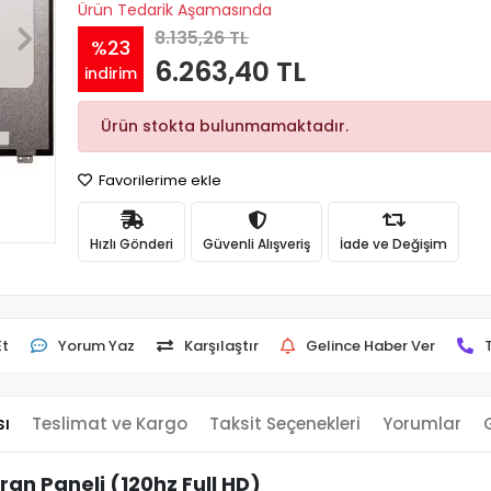
Ürün Tedarik Aşamasında
8.135,26 TL
%23
6.263,40 TL
indirim
Ürün stokta bulunmamaktadır.
Favorilerime ekle
Hızlı Gönderi
Güvenli Alışveriş
İade ve Değişim
Et
Yorum Yaz
Karşılaştır
Gelince Haber Ver
sı
Teslimat ve Kargo
Taksit Seçenekleri
Yorumlar
an Paneli (120hz Full HD)