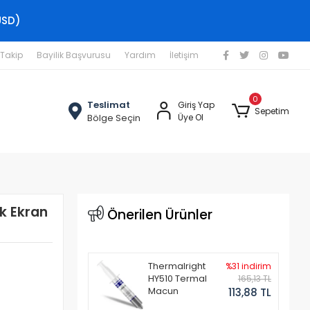
USD)
 Takip
Bayilik Başvurusu
Yardım
İletişim
0
Teslimat
Giriş Yap
Sepetim
Bölge Seçin
Üye Ol
k Ekran
Önerilen Ürünler
Thermalright
%31 indirim
HY510 Termal
165,13 TL
Macun
113,88 TL