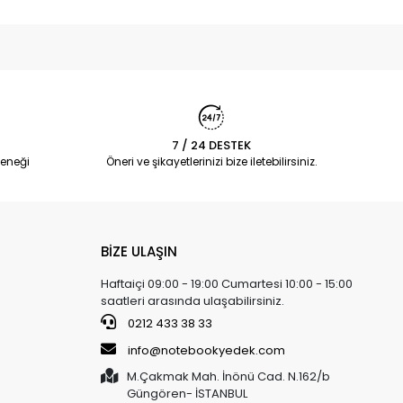
7 / 24 DESTEK
eneği
Öneri ve şikayetlerinizi bize iletebilirsiniz.
BİZE ULAŞIN
Haftaiçi 09:00 - 19:00 Cumartesi 10:00 - 15:00
saatleri arasında ulaşabilirsiniz.
0212 433 38 33
info@notebookyedek.com
M.Çakmak Mah. İnönü Cad. N.162/b
Güngören- İSTANBUL