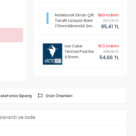
Notebook Ekran Çift
%63 indirim
Taraflı Uzayan Bant
227,76 TL
171mmX8mmX0.3mm
85,41 TL
(1 Set - 2 Adet)
Ice Cube
%72 indirim
Termal Pad 6w
198,38 TL
0.5mm
54,66 TL
50x50mm
Telefonla Sipariş
Ürün Önerileri
Garanti ve İade