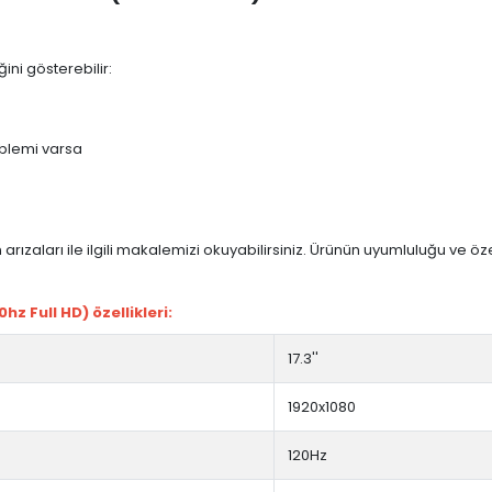
ini gösterebilir:
blemi varsa
arızaları ile ilgili makalemizi okuyabilirsiniz. Ürünün uyumluluğu ve ö
z Full HD) özellikleri:
17.3''
1920x1080
120Hz