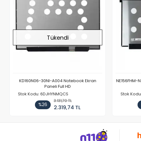
Tükendi
KD160N06-30NI-A004 Notebook Ekran
NE156FHM-NX
Paneli Full HD
Stok Kodu: 6DJHYNMQCS
Stok Kodu
3.131,70 TL
%26
2.319,74 TL