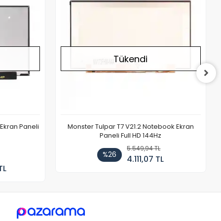
Tükendi
Ekran Paneli
Monster Tulpar T7 V21.2 Notebook Ekran
Paneli Full HD 144Hz
5.549,94 TL
%26
4.111,07 TL
TL