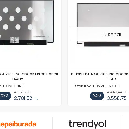
Tükendi
A V18.0 Notebook Ekran Paneli
NE156FHM-NXA V18.0 Notebook 
144Hz
165Hz
: LUCNLF83NF
Stok Kodu: 0NVLEJMYDO
4.115,62 TL
4.448,44 TL
%32
%20
2.781,52 TL
3.558,75 