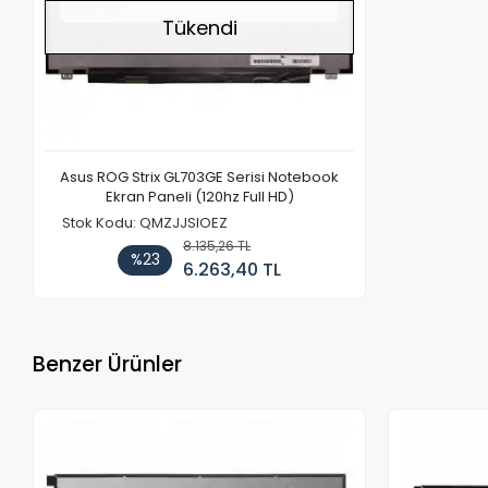
Tükendi
Asus ROG Strix GL703GE Serisi Notebook
Ekran Paneli (120hz Full HD)
Stok Kodu: QMZJJSIOEZ
8.135,26 TL
%23
6.263,40 TL
Benzer Ürünler
Stokta Yok