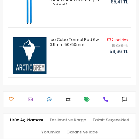
85,41 TL
- 2 Adet)
Ice Cube Termal Pad 6w
%72 indirim
0.5mm 50x50mm
198,38 TL
54,66 TL
Ürün Açıklaması
Teslimat ve Kargo
Taksit Seçenekleri
Yorumlar
Garanti ve İade