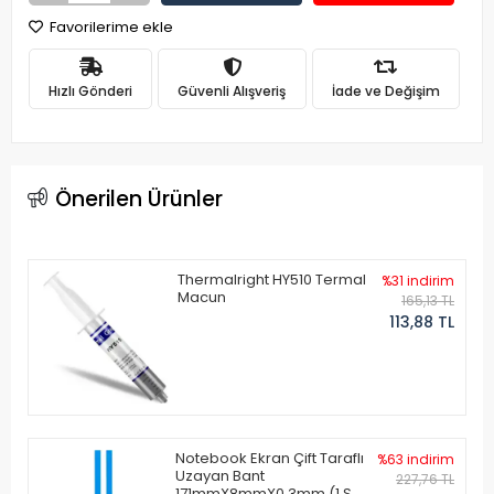
Favorilerime ekle
Hızlı Gönderi
Güvenli Alışveriş
İade ve Değişim
Önerilen Ürünler
Thermalright HY510 Termal
%31 indirim
Macun
165,13 TL
113,88 TL
Notebook Ekran Çift Taraflı
%63 indirim
Uzayan Bant
227,76 TL
171mmX8mmX0.3mm (1 Set