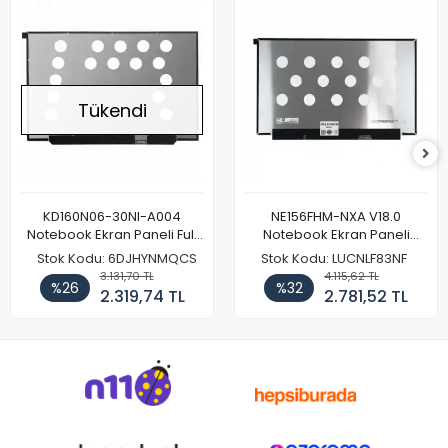
Tükendi
KD160N06-30NI-A004
NE156FHM-NXA V18.0
Notebook Ekran Paneli Full
Notebook Ekran Paneli
HD
144Hz
Stok Kodu: 6DJHYNMQCS
Stok Kodu: LUCNLF83NF
3.131,70 TL
4.115,62 TL
%26
%32
2.319,74 TL
2.781,52 TL