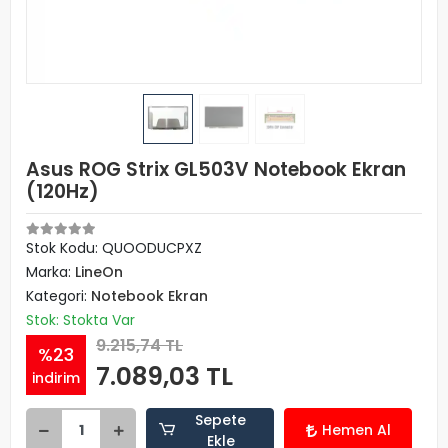
Asus ROG Strix GL503V Notebook Ekran
(120Hz)
Stok Kodu: QUOODUCPXZ
Marka:
LineOn
Kategori:
Notebook Ekran
Stok: Stokta Var
9.215,74 TL
%23
7.089,03 TL
indirim
Sepete
Hemen Al
Ekle