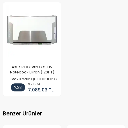
Asus ROG Strix GL503V
Notebook Ekran (120Hz)
Stok Kodu: QUOODUCPXZ
9.215,74 TL
%23
7.089,03 TL
Benzer Ürünler