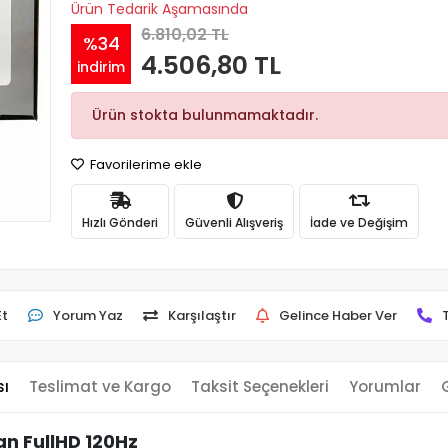
Ürün Tedarik Aşamasında
6.810,02 TL
%34
4.506,80 TL
indirim
Ürün stokta bulunmamaktadır.
Favorilerime ekle
Hızlı Gönderi
Güvenli Alışveriş
İade ve Değişim
Et
Yorum Yaz
Karşılaştır
Gelince Haber Ver
sı
Teslimat ve Kargo
Taksit Seçenekleri
Yorumlar
n FullHD 120Hz