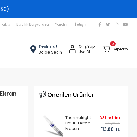
USD)
 Takip
Bayilik Başvurusu
Yardım
İletişim
0
Teslimat
Giriş Yap
Sepetim
Bölge Seçin
Üye Ol
 Ekran
Önerilen Ürünler
Thermalright
%31 indirim
HY510 Termal
165,13 TL
Macun
113,88 TL