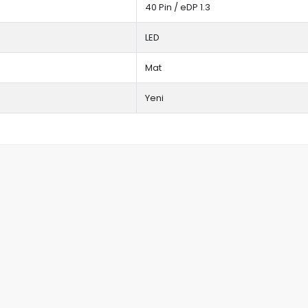
40 Pin / eDP 1.3
LED
Mat
Yeni