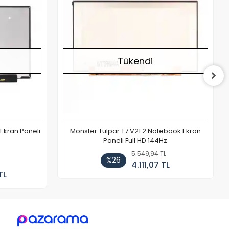
Tükendi
Ekran Paneli
Monster Tulpar T7 V21.2 Notebook Ekran
Paneli Full HD 144Hz
5.549,94 TL
%26
4.111,07 TL
TL