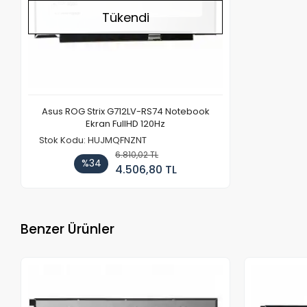
Tükendi
Asus ROG Strix G712LV-RS74 Notebook
Ekran FullHD 120Hz
Stok Kodu: HUJMQFNZNT
6.810,02 TL
%34
4.506,80 TL
Benzer Ürünler
Stokta Yok