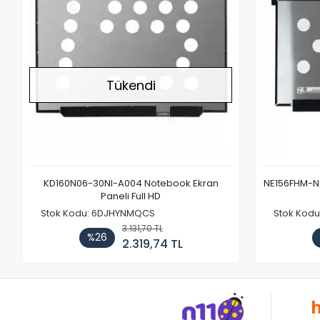
Tükendi
KD160N06-30NI-A004 Notebook Ekran
NE156FHM-NX
Paneli Full HD
Stok Kodu: 6DJHYNMQCS
Stok Kodu
3.131,70 TL
%26
2.319,74 TL