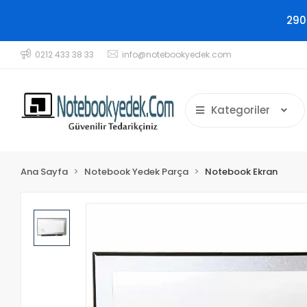
290
0212 433 38 33
info@notebookyedek.com
Kategoriler
Ana Sayfa
Notebook Yedek Parça
Notebook Ekran