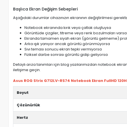
Başlıca Ekran Değişim Sebepleri
Aşağıdaki durumlar cihazınızın ekranının değiştirilmesi gerektiğ
Notebook ekranında kırık veya çatlak oluştuysa
Görüntüde çizgiler, titreme veya renk bozulmaları varsa
Ekranda tamamen siyah ekran (görüntü gelmeme) pro
Arka ışık yanıyor ancak görüntü görünmüyorsa
Sıvı teması sonucu ekran tepki vermiyorsa
Fiziksel darbe sonrası görüntü gidip geliyorsa
Detaylı arıza tanımları için blog yazılarımızdan notebook ekran 
iletişime geçin.
Asus ROG Strix G712LV-RS74 Notebook Ekran FullHD 120Hz 
Boyut
Çözünürlük
Hertz