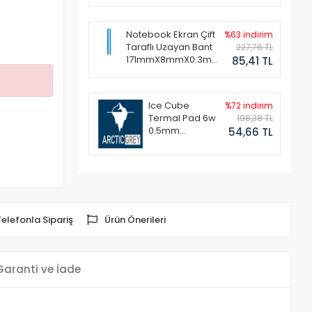
Notebook Ekran Çift
%63 indirim
Taraflı Uzayan Bant
227,76 TL
171mmX8mmX0.3mm
85,41 TL
(1 Set - 2 Adet)
Ice Cube
%72 indirim
Termal Pad 6w
198,38 TL
0.5mm
54,66 TL
50x50mm
Telefonla Sipariş
Ürün Önerileri
Garanti ve İade