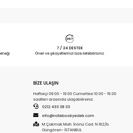
7 / 24 DESTEK
eneği
Öneri ve şikayetlerinizi bize iletebilirsiniz.
BİZE ULAŞIN
Haftaiçi 09:00 - 19:00 Cumartesi 10:00 - 15:00
saatleri arasında ulaşabilirsiniz.
0212 433 38 33
info@notebookyedek.com
M.Çakmak Mah. İnönü Cad. N.162/b
Güngören- İSTANBUL