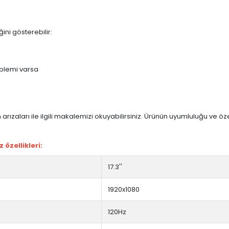
ini gösterebilir:
blemi varsa
arızaları ile ilgili makalemizi okuyabilirsiniz. Ürünün uyumluluğu ve ö
özellikleri:
17.3''
1920x1080
120Hz