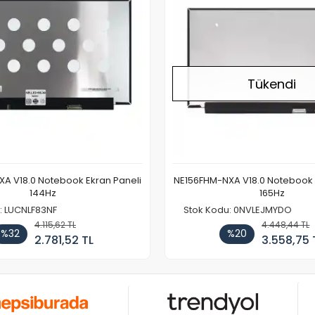
Tükendi
A V18.0 Notebook Ekran Paneli
NE156FHM-NXA V18.0 Notebook 
144Hz
165Hz
: LUCNLF83NF
Stok Kodu: 0NVLEJMYDO
4.115,62 TL
4.448,44 TL
%32
%20
2.781,52 TL
3.558,75 