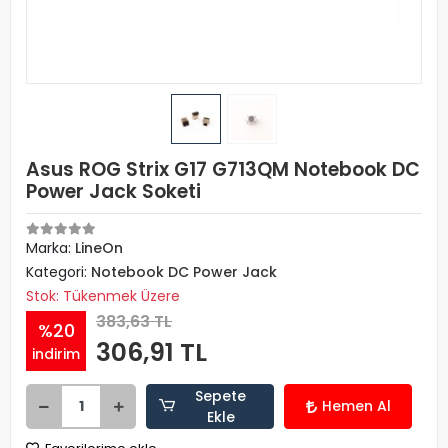
Asus ROG Strix G17 G713QM Notebook DC
Power Jack Soketi
Marka:
LineOn
Kategori:
Notebook DC Power Jack
Stok: Tükenmek Üzere
383,63 TL
%20
306,91 TL
indirim
Sepete
Hemen Al
Ekle