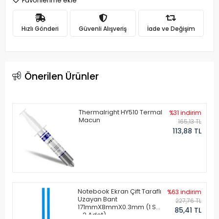
Favorilerime ekle
Hızlı Gönderi
Güvenli Alışveriş
İade ve Değişim
Önerilen Ürünler
Thermalright HY510 Termal
%31 indirim
Macun
165,13 TL
113,88 TL
Notebook Ekran Çift Taraflı
%63 indirim
Uzayan Bant
227,76 TL
171mmX8mmX0.3mm (1 Set
85,41 TL
- 2 Adet)