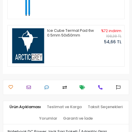
Ice Cube Termal Pad 6w
%72 indirim
0.5mm 50x50mm
198,38 TL
54,66 TL
Ürün Açıklaması
Teslimat ve Kargo
Taksit Seçenekleri
Yorumlar
Garanti ve İade
Notebook DC Power Jack Şarj Soketi / Adaptör Girişi