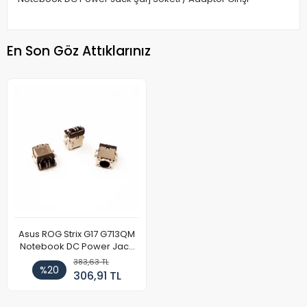
En Son Göz Attıklarınız
Asus ROG Strix G17 G713QM
Notebook DC Power Jack
Soketi
383,63 TL
%20
306,91 TL