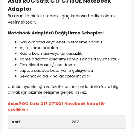
Asus ROG Strix G17 G713QE Notebook
Adaptör
Bu ürün ile birlikte topraklı güç kablosu hediye olarak
verilmektedir.
Notebook Adaptörü Değiştirme Sebepleri
Şarj olmama veya enerji vermeme sorunu
Aşırı ısınma problemi
Kablo kopması veya temassızlık
Yanlış adaptör kullanımı sonucu cihazla uyumsuzluk
Elektriksel hasar / kısa devre
Laptop sadece batarya ile çalışıyorsa
Seyahat ya da ikinci adaptör ihtiyacı
Ürünün uyumluluğu ve özellikleri hakkında daha fazla bilgi
almak için bizimle iletişime geçebilirsiniz.
Asus ROG Strix G17 G713QE Notebook Adaptör
özellikleri:
Volt
20V