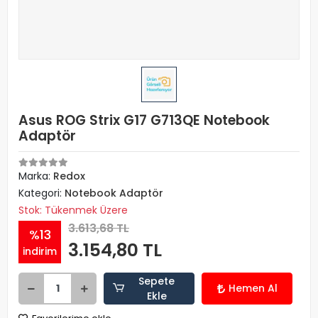
Asus ROG Strix G17 G713QE Notebook
Adaptör
Marka:
Redox
Kategori:
Notebook Adaptör
Stok: Tükenmek Üzere
3.613,68 TL
%13
3.154,80 TL
indirim
Sepete
Hemen Al
Ekle