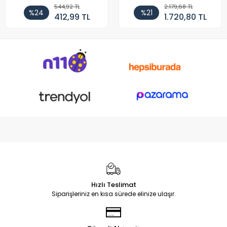
Cihazı Şarj Aleti (150W)
544,92 TL
2.179,68 TL
%24
%21
412,99 TL
1.720,80 TL
Hızlı Teslimat
Siparişleriniz en kısa sürede elinize ulaşır.