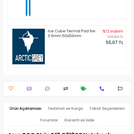
Ice Cube Termal Pad 6w
%72 indirim
0.5mm 50x50mm
199,84 TL
55,07 TL
Ürün Açıklaması
Teslimat ve Kargo
Taksit Seçenekleri
Yorumlar
Garanti ve İade