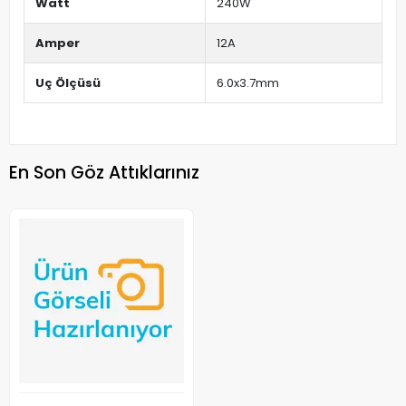
Watt
240W
Amper
12A
Uç Ölçüsü
6.0x3.7mm
En Son Göz Attıklarınız