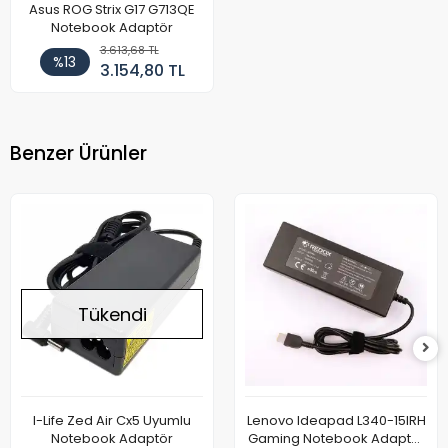
Asus ROG Strix G17 G713QE
Notebook Adaptör
3.613,68 TL
%13
3.154,80 TL
Benzer Ürünler
Tükendi
I-Life Zed Air Cx5 Uyumlu
Lenovo Ideapad L340-15IRH
Notebook Adaptör
Gaming Notebook Adaptör