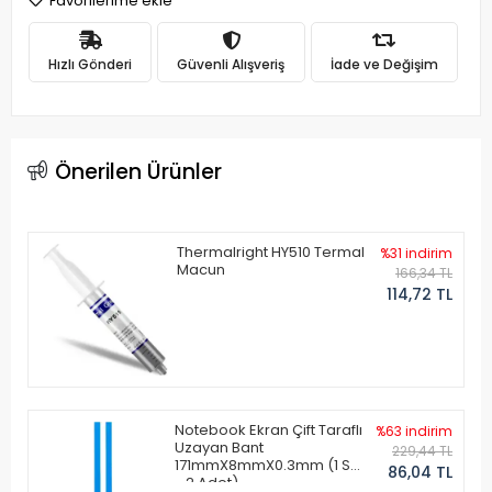
Favorilerime ekle
Hızlı Gönderi
Güvenli Alışveriş
İade ve Değişim
Önerilen Ürünler
Thermalright HY510 Termal
%31 indirim
Macun
166,34 TL
114,72 TL
Notebook Ekran Çift Taraflı
%63 indirim
Uzayan Bant
229,44 TL
171mmX8mmX0.3mm (1 Set
86,04 TL
- 2 Adet)