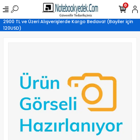
0
2900 TL ve Üzeri Alışverişlerde Kargo Bedava! (Bayiler için
120USD)