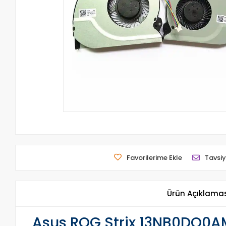
Favorilerime Ekle
Tavsiy
Ürün Açıklama
Asus ROG Strix 13NB0DQ0A