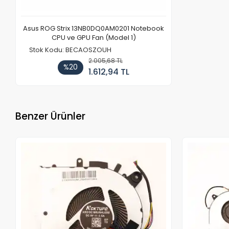
Asus ROG Strix 13NB0DQ0AM0201 Notebook
CPU ve GPU Fan (Model 1)
Stok Kodu: BECAOSZOUH
2.005,68 TL
%20
1.612,94 TL
Benzer Ürünler