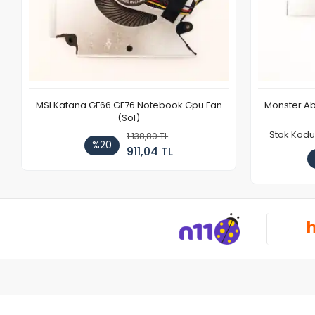
MSI Katana GF66 GF76 Notebook Gpu Fan
Monster Ab
(Sol)
Stok Kodu
1.138,80 TL
%20
911,04 TL