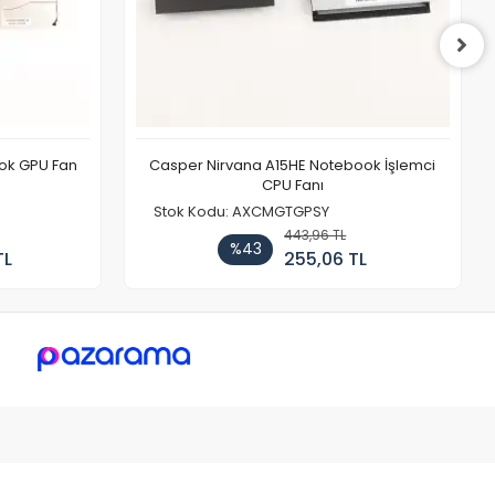
ook GPU Fan
Casper Nirvana A15HE Notebook İşlemci
CPU Fanı
Stok Kodu: AXCMGTGPSY
443,96 TL
%43
TL
255,06 TL