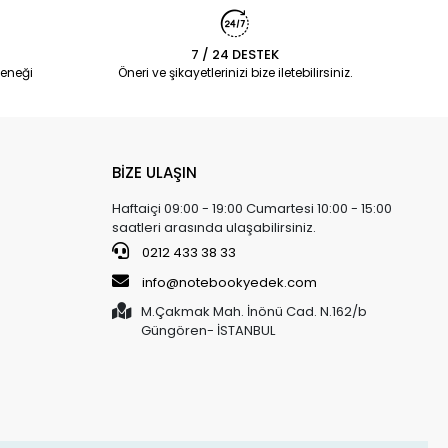
7 / 24 DESTEK
eneği
Öneri ve şikayetlerinizi bize iletebilirsiniz.
BİZE ULAŞIN
Haftaiçi 09:00 - 19:00 Cumartesi 10:00 - 15:00
saatleri arasında ulaşabilirsiniz.
0212 433 38 33
info@notebookyedek.com
M.Çakmak Mah. İnönü Cad. N.162/b
Güngören- İSTANBUL