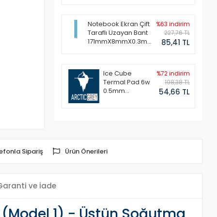
Notebook Ekran Çift
%63 indirim
Taraflı Uzayan Bant
227,76 TL
171mmX8mmX0.3mm
85,41 TL
(1 Set - 2 Adet)
Ice Cube
%72 indirim
Termal Pad 6w
198,38 TL
0.5mm
54,66 TL
50x50mm
efonla Sipariş
Ürün Önerileri
Garanti ve İade
(Model 1) - Üstün Soğutma