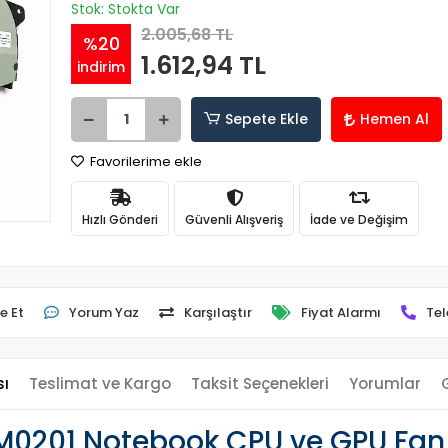
Stok: Stokta Var
2.005,68 TL
%20
1.612,94 TL
indirim
Sepete Ekle
Hemen Al
Favorilerime ekle
Hızlı Gönderi
Güvenli Alışveriş
İade ve Değişim
e Et
Yorum Yaz
Karşılaştır
Fiyat Alarmı
Tel
sı
Teslimat ve Kargo
Taksit Seçenekleri
Yorumlar
M0201 Notebook CPU ve GPU Fan 