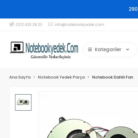
290
0212 433 38 33
info@notebookyedek.com
Kategoriler
Ana Sayfa
Notebook Yedek Parça
Notebook Dahili Fan