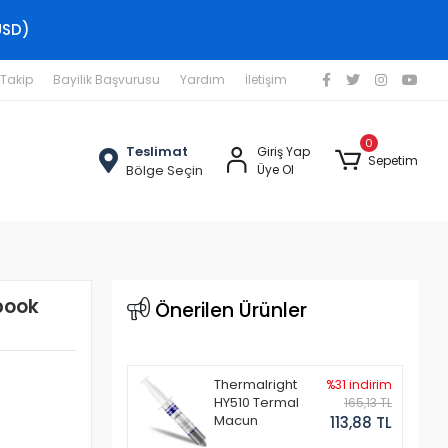
USD)
 Takip
Bayilik Başvurusu
Yardım
İletişim
0
Teslimat
Giriş Yap
Sepetim
Bölge Seçin
Üye Ol
book
Önerilen Ürünler
Thermalright
%31 indirim
HY510 Termal
165,13 TL
Macun
113,88 TL