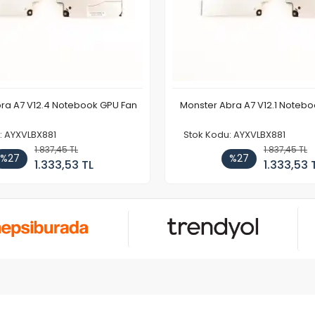
ra A7 V12.4 Notebook GPU Fan
Monster Abra A7 V12.1 Noteb
: AYXVLBX881
Stok Kodu: AYXVLBX881
1.837,45 TL
1.837,45 TL
%27
%27
1.333,53 TL
1.333,53 